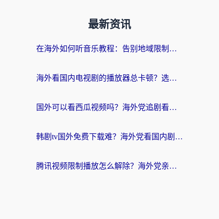
最新资讯
在海外如何听音乐教程：告别地域限制，随时听见国内的声音
海外看国内电视剧的播放器总卡顿？选对回国加速器才是关键
国外可以看西瓜视频吗？海外党追剧看片的终极解决方案
韩剧tv国外免费下载难？海外党看国内剧的加速器选择指南（附实用技巧）
腾讯视频限制播放怎么解除？海外党亲测有效的回国加速指南