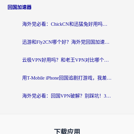
回国加速器
海外党必看：ChickCN和迅猛兔好用吗？3招教你选对回国加速器
迅游和Fly2CN哪个好？海外党回国加速器真实测评与选择心法
云极VPN好用吗？和老王VPN对比哪个回国效果更好？海外党必看的真实体验指南
用T-Mobile iPhone回国追剧打游戏，我差点把手机砸了
海外党必看：回国VPN破解？别踩坑！3步选对加速器无缝刷国内资源
下载应用