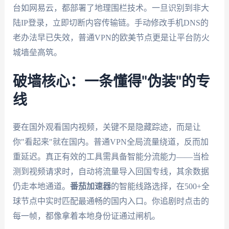
台如网易云，都部署了地理围栏技术。一旦识别到非大
陆IP登录，立即切断内容传输链。手动修改手机DNS的
老办法早已失效，普通VPN的欧美节点更是让平台防火
城墙垒高筑。
破墙核心：一条懂得"伪装"的专
线
要在国外观看国内视频，关键不是隐藏踪迹，而是让
你"看起来"就在国内。普通VPN全局流量绕道，反而加
重延迟。真正有效的工具需具备智能分流能力——当检
测到视频请求时，自动将流量导入回国专线，其余数据
仍走本地通道。
番茄加速器
的智能线路选择，在500+全
球节点中实时匹配最通畅的国内入口。你追剧时点击的
每一帧，都像拿着本地身份证通过闸机。