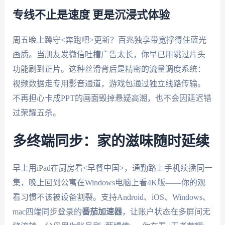
专线不止是速度 更是沉浸式体验
周五晚上蹲守<奔跑吧>更新？百兆独享带宽撑得住蓝光
画质。当朋友发微信吐槽广告太长，你早已用跳过片头
功能刷到正片。这种丝滑背后是精密的流量调度系统：
视频数据走专用影音通道，游戏包通过独立线路传输。
不再担心卡成PPT的画面毁掉悬疑高潮，也不会因延迟错
过荣耀五杀。
多终端同步：家的滋味随时延续
早上用iPad在厨房看<早餐中国>，通勤路上手机续播同一
集，晚上回到公寓在Windows电脑上看4K版——你的观
看习惯不该被设备割裂。支持Android、iOS、Windows、
mac四端同步登录的
番茄加速器
，让账户状态在多屏间无