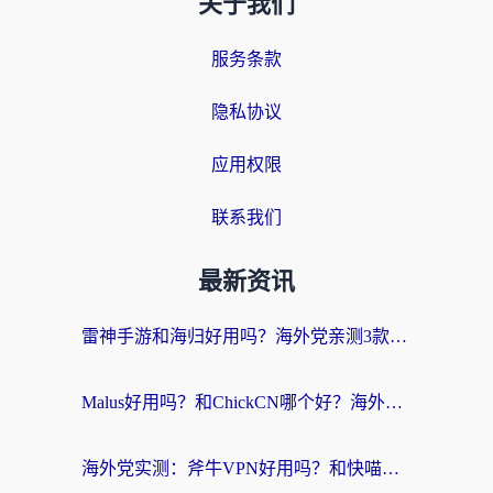
关于我们
服务条款
隐私协议
应用权限
联系我们
最新资讯
雷神手游和海归好用吗？海外党亲测3款热门回国加速器+番茄加速器深度体验
Malus好用吗？和ChickCN哪个好？海外党亲测：选对回国加速器，追剧游戏不卡顿
海外党实测：斧牛VPN好用吗？和快喵VPN对比哪个回国效果更好？附3款热门加速器深度分析