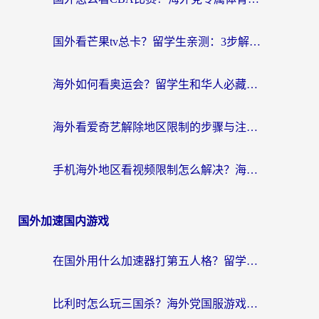
国外看芒果tv总卡？留学生亲测：3步解决地域限制+流畅追剧攻略
海外如何看奥运会？留学生和华人必藏的体育赛事观看终极指南
海外看爱奇艺解除地区限制的步骤与注意事项详解：留学生必看的无卡顿追剧指南
手机海外地区看视频限制怎么解决？海外党追剧看片的实用指南
国外加速国内游戏
在国外用什么加速器打第五人格？留学生亲测：这6个功能才是关键！
比利时怎么玩三国杀？海外党国服游戏加速器终极指南（附问道CODOL优化方案）