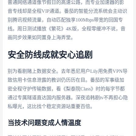
普通网络通道像节假日的高速公路，而专业加速器的影
音专线却是全程VIP通道。番茄的智能分流系统会主动识
别腾讯视频流量，自动匹配独享100Mbps带宽的回国专
线。周日测试播放《繁花》4K版，全程零缓冲不说，音
画同步效果如同置身上海弄堂。
安全防线成就安心追剧
别为看剧赌上数据安全。去年悉尼用户Lily用免费VPN导
致信用卡信息泄露的教训仍历历在目。番茄的军事级加
密全程守护传输数据，看《梨泰院Class》时的每字节都
通过专属隧道直达国内服务器。深夜追韩剧tv不再担心隐
私曝光，这比找个稳定资源站重要百倍。
当技术问题变成人情温度