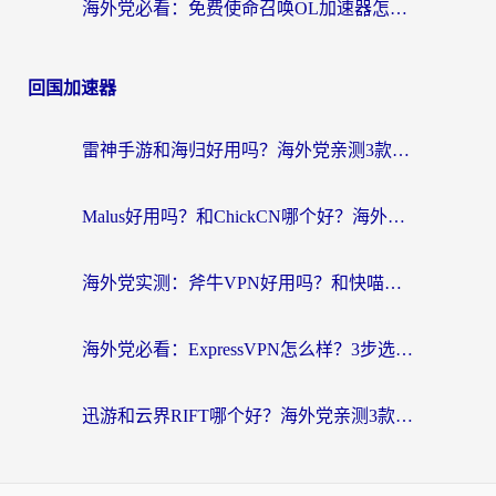
海外党必看：免费使命召唤OL加速器怎么选？3个国服游戏加速痛点一次性解决
回国加速器
雷神手游和海归好用吗？海外党亲测3款热门回国加速器+番茄加速器深度体验
Malus好用吗？和ChickCN哪个好？海外党亲测：选对回国加速器，追剧游戏不卡顿
海外党实测：斧牛VPN好用吗？和快喵VPN对比哪个回国效果更好？附3款热门加速器深度分析
海外党必看：ExpressVPN怎么样？3步选对回国加速器，无缝刷国内剧玩手游
迅游和云界RIFT哪个好？海外党亲测3款回国加速器，教你无缝刷国内剧玩游戏