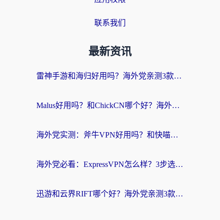
联系我们
最新资讯
雷神手游和海归好用吗？海外党亲测3款热门回国加速器+番茄加速器深度体验
Malus好用吗？和ChickCN哪个好？海外党亲测：选对回国加速器，追剧游戏不卡顿
海外党实测：斧牛VPN好用吗？和快喵VPN对比哪个回国效果更好？附3款热门加速器深度分析
海外党必看：ExpressVPN怎么样？3步选对回国加速器，无缝刷国内剧玩手游
迅游和云界RIFT哪个好？海外党亲测3款回国加速器，教你无缝刷国内剧玩游戏