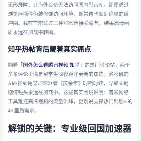
无形屏障，让海外设备无法访问国内影音库。即便通过
浏览器插件伪装修饰访问环境，却常遇卡顿到绝望的缓
冲圈。我在首尔试过三种VPN连接爱奇艺，结果高清画
质永远在加载中转圈。
知乎热帖背后藏着真实痛点
翻看「
国外怎么看腾讯视频 知乎
」的热门讨论帖，两千
多条评论里满是留学生深夜蹲守更新的焦灼。洛杉矶的
Alex提到用某加速器看《庆余年》时断时续，导致关键
剧情镜头永远在加载中。这些真实困境说明：普通网络
工具难扛高清视频的流量洪峰，更别说支撑热门韩剧tv的
4K画质需求。
解锁的关键：专业级回国加速器