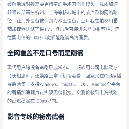
破解地域封锁需要更精密的手术刀而非斧头。优质加速
器通过部署在杭州、上海等核心城市的节点重构网络路
径，让海外设备被识别为本土设备。上月我在柏林用
番
茄加速器
测试芒果TV，点击后直接进入首页推荐栏，连
德国电信的500兆带宽都能跑满高清画质。
全网覆盖不是口号而是刚需
现代用户跨设备追剧已成常态。上班族用公司电脑缓存
《长相思》，通勤路上拿手机接着看，回家又在iPad续播
最后两集。支持Windows、macOS、iOS、Android全平台
的
番茄加速器
真正实现无缝衔接，实测伦敦到上海线路
的延迟稳定在120ms以内。
影音专线的秘密武器