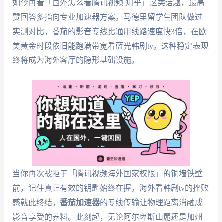
如今再看「国外怎么看腾讯视频 知乎」这类话题，最高
赞回答多指向专业加速器方案。马德里留学生团队做过
实测对比，番茄的影音专线比通用线路速度快3倍，在欧
美黄金时段依旧能跑满带宽看蓝光韩剧tv。这种稳定表现
终将成为海外客厅的隐形基础设施。
当你再次被拒于「腾讯视频海外国家权限」的铜墙铁壁
前，记住真正有效的钥匙始终在握。海外看韩剧tv的挫败
感就此终结，
番茄加速器
的专线传输让物理距离消融成
影音享受的养料。此刻起，无论阿尔卑斯山麓还是加州