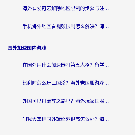
海外看爱奇艺解除地区限制的步骤与注意事项详解：留学生必看的无卡顿追剧指南
手机海外地区看视频限制怎么解决？海外党追剧看片的实用指南
国外加速国内游戏
在国外用什么加速器打第五人格？留学生亲测：这6个功能才是关键！
比利时怎么玩三国杀？海外党国服游戏加速器终极指南（附问道CODOL优化方案）
外国可以打流放之路吗？海外玩家国服游戏畅玩终极指南（附实测推荐）
叫我大掌柜国外玩延迟很高怎么办？海外党亲测的国服游戏加速全攻略