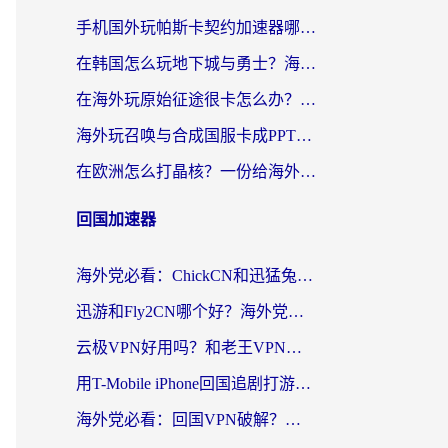
手机国外玩帕斯卡契约加速器哪个好用？海外党国服游戏之路的救星
在韩国怎么玩地下城与勇士？海外党必看的国服游戏加速全攻略
在海外玩原始征途很卡怎么办？一份给游子的终极指南
海外玩召唤与合成国服卡成PPT？这篇解决办法让你丝滑操作
在欧洲怎么打晶核？一份给海外游子的网络加速生存指南
回国加速器
海外党必看：ChickCN和迅猛兔好用吗？3招教你选对回国加速器
迅游和Fly2CN哪个好？海外党回国加速器真实测评与选择心法
云极VPN好用吗？和老王VPN对比哪个回国效果更好？海外党必看的真实体验指南
用T-Mobile iPhone回国追剧打游戏，我差点把手机砸了
海外党必看：回国VPN破解？别踩坑！3步选对加速器无缝刷国内资源