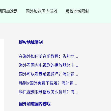
回国加速器
国外加速国内游戏
版权地域限制
版权地域限制
在海外如何听音乐教程：告别地域限制，随时听见国内的声音
海外看国内电视剧的播放器总卡顿？选对回国加速器才是关键
国外可以看西瓜视频吗？海外党追剧看片的终极解决方案
韩剧tv国外免费下载难？海外党看国内剧的加速器选择指南（附实用技巧）
腾讯视频限制播放怎么解除？海外党亲测有效的回国加速指南
国外加速国内游戏