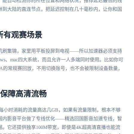
，能自动检测你的所在位置和网络状况，推荐延迟最低的线
洲到大陆的直连节点，把延迟控制在几十毫秒内，让你和国
盖所有观赛场景
机刷集锦，家里用平板投屏到电视——所以加速器必须支持
Windows、mac四大系统，而且允许一人多端同时使用。比如你可
BA的常规赛回放，不用切换账号，也不会被限制设备数量，
，保障高清流畅
每小时消耗的流量高达几GB，如果有流量限制，根本不够
国内影音平台做了专线优化——精选回国影音加速专线，智
。它还提供独享100M带宽，即使是4K超高清直播也能流