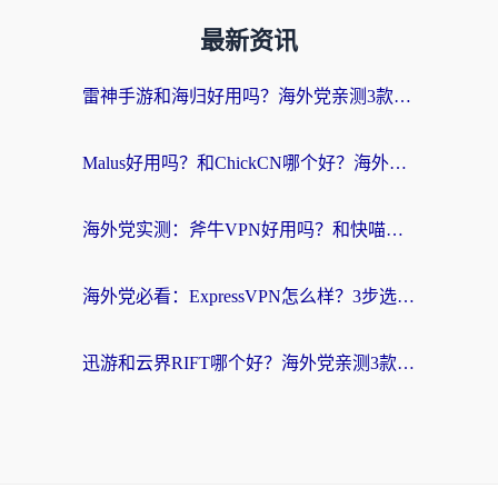
最新资讯
雷神手游和海归好用吗？海外党亲测3款热门回国加速器+番茄加速器深度体验
Malus好用吗？和ChickCN哪个好？海外党亲测：选对回国加速器，追剧游戏不卡顿
海外党实测：斧牛VPN好用吗？和快喵VPN对比哪个回国效果更好？附3款热门加速器深度分析
海外党必看：ExpressVPN怎么样？3步选对回国加速器，无缝刷国内剧玩手游
迅游和云界RIFT哪个好？海外党亲测3款回国加速器，教你无缝刷国内剧玩游戏