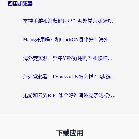
回国加速器
雷神手游和海归好用吗？海外党亲测3款热门回国加速器+番茄加速器深度体验
Malus好用吗？和ChickCN哪个好？海外党亲测：选对回国加速器，追剧游戏不卡顿
海外党实测：斧牛VPN好用吗？和快喵VPN对比哪个回国效果更好？附3款热门加速器深度分析
海外党必看：ExpressVPN怎么样？3步选对回国加速器，无缝刷国内剧玩手游
迅游和云界RIFT哪个好？海外党亲测3款回国加速器，教你无缝刷国内剧玩游戏
下载应用