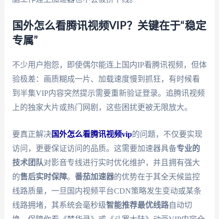
国外怎么看腾讯视频VIP？关键在于“稳定
专属”
不少用户抱怨，即使偶尔能连上国内IP看腾讯视频，但体
验极差：画质糊成一片、加载速度慢到抓狂，有时候看
到半集VIP内容突然提示需要重新验证登录。追腾讯视频
上的独家大片或热门网剧，这些困扰更被无限放大。
要真正解决
国外怎么看腾讯视频vip
的问题，不仅要实现
访问，更要保证访问的品质。这需要加速器具备
专业的
技术团队
对影音专线进行实时优化维护，并且拥有强大
的
售后实时保障
。
番茄加速器
的优势在于其全天候监控
线路质量，一旦国内视频平台CDN策略发生变动或某条
线路拥堵，其系统会毫秒级
智能推荐最优线路
自动切