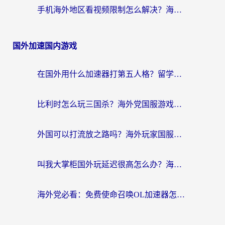
手机海外地区看视频限制怎么解决？海外党追剧看片的实用指南
国外加速国内游戏
在国外用什么加速器打第五人格？留学生亲测：这6个功能才是关键！
比利时怎么玩三国杀？海外党国服游戏加速器终极指南（附问道CODOL优化方案）
外国可以打流放之路吗？海外玩家国服游戏畅玩终极指南（附实测推荐）
叫我大掌柜国外玩延迟很高怎么办？海外党亲测的国服游戏加速全攻略
海外党必看：免费使命召唤OL加速器怎么选？3个国服游戏加速痛点一次性解决