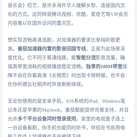
音乐会》综艺，是许多海外华人缓解乡愁、连接国内文
化的方式。这同样是腾讯视频、优酷、爱奇艺等VIP会员
内容难以在国外访问的重灾区。
想实现流畅高清追剧，对加速器的要求比单纯听歌更
高。
番茄加速器
内置的影音回国专线
，正是为此场景深
度优化。它不同于普通线路，能
智能分流
影音流量，确
保高带宽消耗的视频播放稳定流畅。
独享的100M带宽
保
障不会在你看高清《长相思》时出现卡顿转圈，也不会
在你听德云社相声时声音断断续续。
无论你使用的是安卓手机、iOS系统的iPad、Windows笔
记本还是苹果的Macbook，番茄都能提供完善支持，并且
允许
多个平台设备同时登录使用
。家里的电视盒子连上
一台设备看剧，你手机也能同时听书，伴侣在书房用电
脑工作连上加速器也不会被挤下线。