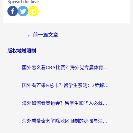
Spread the love
←
前一篇文章
版权地域限制
国外怎么看CBA比赛？海外党专属体育直播指南，告别地区限制看球自由
国外看芒果tv总卡？留学生亲测：3步解决地域限制+流畅追剧攻略
海外如何看奥运会？留学生和华人必藏的体育赛事观看终极指南
海外看爱奇艺解除地区限制的步骤与注意事项详解：留学生必看的无卡顿追剧指南