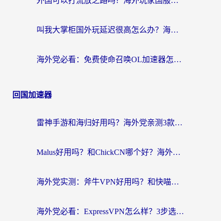
外国可以打流放之路吗？海外玩家国服游戏畅玩终极指南（附实测推荐）
叫我大掌柜国外玩延迟很高怎么办？海外党亲测的国服游戏加速全攻略
海外党必看：免费使命召唤OL加速器怎么选？3个国服游戏加速痛点一次性解决
回国加速器
雷神手游和海归好用吗？海外党亲测3款热门回国加速器+番茄加速器深度体验
Malus好用吗？和ChickCN哪个好？海外党亲测：选对回国加速器，追剧游戏不卡顿
海外党实测：斧牛VPN好用吗？和快喵VPN对比哪个回国效果更好？附3款热门加速器深度分析
海外党必看：ExpressVPN怎么样？3步选对回国加速器，无缝刷国内剧玩手游