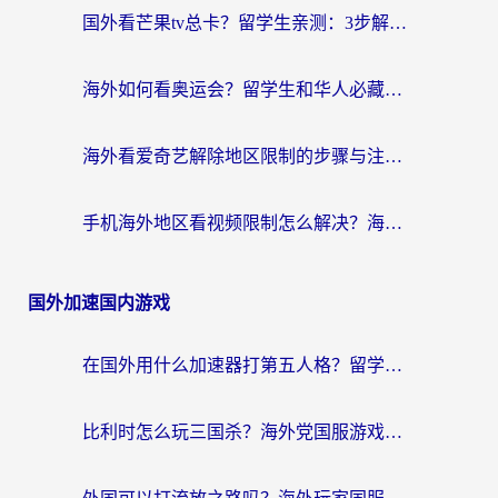
国外看芒果tv总卡？留学生亲测：3步解决地域限制+流畅追剧攻略
海外如何看奥运会？留学生和华人必藏的体育赛事观看终极指南
海外看爱奇艺解除地区限制的步骤与注意事项详解：留学生必看的无卡顿追剧指南
手机海外地区看视频限制怎么解决？海外党追剧看片的实用指南
国外加速国内游戏
在国外用什么加速器打第五人格？留学生亲测：这6个功能才是关键！
比利时怎么玩三国杀？海外党国服游戏加速器终极指南（附问道CODOL优化方案）