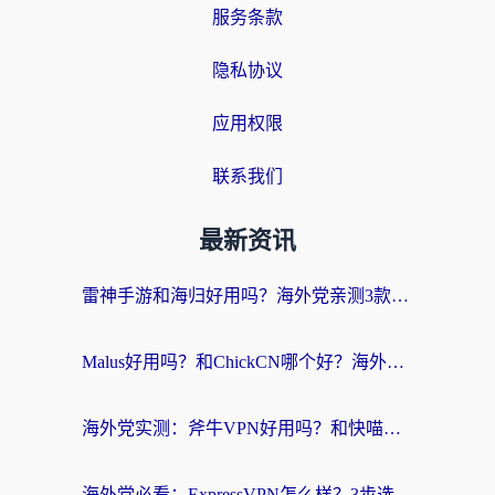
服务条款
隐私协议
应用权限
联系我们
最新资讯
雷神手游和海归好用吗？海外党亲测3款热门回国加速器+番茄加速器深度体验
Malus好用吗？和ChickCN哪个好？海外党亲测：选对回国加速器，追剧游戏不卡顿
海外党实测：斧牛VPN好用吗？和快喵VPN对比哪个回国效果更好？附3款热门加速器深度分析
海外党必看：ExpressVPN怎么样？3步选对回国加速器，无缝刷国内剧玩手游