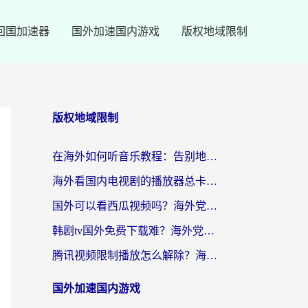
回国加速器
国外加速国内游戏
版权地域限制
版权地域限制
在海外如何听音乐教程：告别地域限制，随时听见国内的声音
海外看国内电视剧的播放器总卡顿？选对回国加速器才是关键
国外可以看西瓜视频吗？海外党追剧看片的终极解决方案
韩剧tv国外免费下载难？海外党看国内剧的加速器选择指南（附实用技巧）
腾讯视频限制播放怎么解除？海外党亲测有效的回国加速指南
国外加速国内游戏