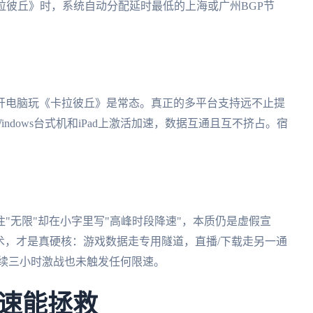
拉彼丘》时，系统自动分配延时最低的上海或广州BGP节
开电脑玩《卡拉彼丘》是常态。真正的多平台支持远不止提
ndows台式机和iPad上激活加速，数据互通且互不挤占。宿
"无限"却在小字里写"高峰时段降速"，本质仍是虚假宣
技术，才是真硬核：游戏数据走专用隧道，直播/下载走另一通
连续三小时激战也未触发任何限速。
速能拯救