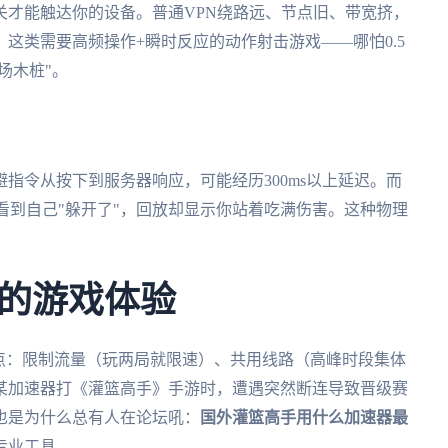
关才能触达你的设备。普通VPN绕路远、节点旧、带宽挤，
这类需要高频操作+瞬时反应的动作射击游戏——哪怕0.5
场木桩"。
指令从按下到服务器响应，可能经历300ms以上延迟。而
你看到自己"躲开了"，回放却显示你站着吃满伤害。这种物理
的游戏体验
点：限制流量（玩两局就限速）、共用线路（高峰时段集体
某加速器打《灌篮高手》手游时，遭遇突然断连导致晋级赛
也是为什么总有人在论坛吼：
国外灌篮高手用什么加速器最
专业工具。