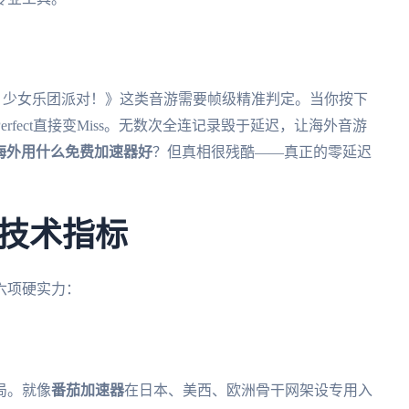
m！少女乐团派对！》这类音游需要帧级精准判定。当你按下
fect直接变Miss。无数次全连记录毁于延迟，让海外音游
！海外用什么免费加速器好
？但真相很残酷——真正的零延迟
技术指标
六项硬实力：
局。就像
番茄加速器
在日本、美西、欧洲骨干网架设专用入