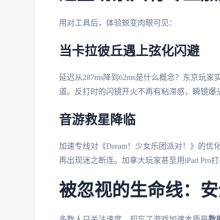
用对工具后，体验蜕变肉眼可见：
当卡拉彼丘遇上弦化闪避
延迟从287ms降到62ms是什么概念？东京
道。反打时的闪镜开火不再有粘滞感，瞬镜爆头
音游救星降临
加速专线对《Dream！少女乐团派对！》的优
再出现迷之断连。加拿大玩家甚至用iPad Pro打出
被忽视的生命线：安
多数人只关注速度，却忘了游戏加速本质是
数