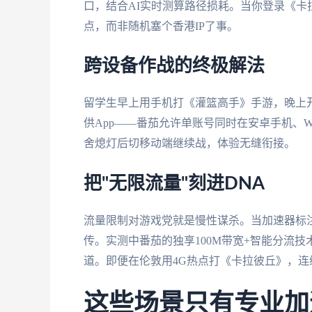
口，结合AI实时测算路径损耗。当你登录《卡
点，而非随机塞个香港IP了事。
跨设备作战的终极解法
留学生早上用手机打《灌篮高手》手游，晚上
供App——番茄允许单账号同时在安卓手机、Wi
舍熄灯后切移动端继续战，体验无缝衔接。
把"无限流量"刻进DNA
流量限制对游戏党就是慢性谋杀。当加速器标注
传。实测中番茄的独享100M带宽+智能分流
道。即便在伦敦用4G热点打《卡拉彼丘》，
这些场景只有专业加