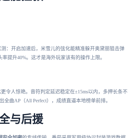
玩家实测：开启加速后，米雪儿的弦化能精准躲开奥黛丽狙击弹
率提升40%。这才是海外玩家该有的操作上限。
化更令人惊艳。音符判定延迟稳定在±15ms以内，多押长条不
全曲AP（All Perfect），成绩直逼本地榜单前排。
全与后援
据安全加密
的专线传输。番茄采用军用级协议封装游戏数据