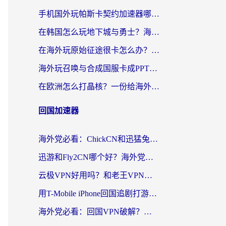
手机国外玩帕斯卡契约加速器哪个好用？海外党国服游戏之路的救星
在韩国怎么玩地下城与勇士？海外党必看的国服游戏加速全攻略
在海外玩原始征途很卡怎么办？一份给游子的终极指南
海外玩召唤与合成国服卡成PPT？这篇解决办法让你丝滑操作
在欧洲怎么打晶核？一份给海外游子的网络加速生存指南
回国加速器
海外党必看：ChickCN和迅猛兔好用吗？3招教你选对回国加速器
迅游和Fly2CN哪个好？海外党回国加速器真实测评与选择心法
云极VPN好用吗？和老王VPN对比哪个回国效果更好？海外党必看的真实体验指南
用T-Mobile iPhone回国追剧打游戏，我差点把手机砸了
海外党必看：回国VPN破解？别踩坑！3步选对加速器无缝刷国内资源