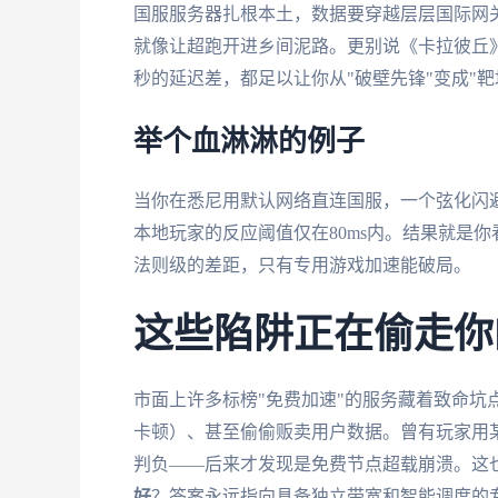
国服服务器扎根本土，数据要穿越层层国际网
就像让超跑开进乡间泥路。更别说《卡拉彼丘》
秒的延迟差，都足以让你从"破壁先锋"变成"靶
举个血淋淋的例子
当你在悉尼用默认网络直连国服，一个弦化闪避
本地玩家的反应阈值仅在80ms内。结果就是
法则级的差距，只有专用游戏加速能破局。
这些陷阱正在偷走你
市面上许多标榜"免费加速"的服务藏着致命坑
卡顿）、甚至偷偷贩卖用户数据。曾有玩家用
判负——后来才发现是免费节点超载崩溃。这
好
？答案永远指向具备独立带宽和智能调度的