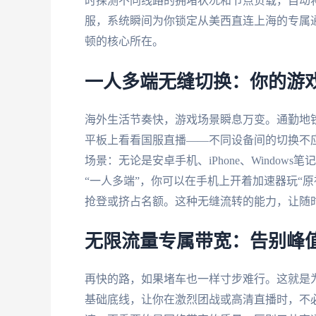
时探测不同线路的拥堵状况和节点负载，自动
服，系统瞬间为你锁定从美西直连上海的专属
顿的核心所在。
一人多端无缝切换：你的游
海外生活节奏快，游戏场景瞬息万变。通勤地
平板上看看国服直播——不同设备间的切换不
场景：无论是安卓手机、iPhone、Window
“一人多端”，你可以在手机上开着加速器玩“
抢登或挤占名额。这种无缝流转的能力，让随
无限流量专属带宽：告别峰
再快的路，如果堵车也一样寸步难行。这就是为
基础底线，让你在激烈团战或高清直播时，不