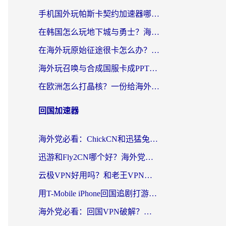
手机国外玩帕斯卡契约加速器哪个好用？海外党国服游戏之路的救星
在韩国怎么玩地下城与勇士？海外党必看的国服游戏加速全攻略
在海外玩原始征途很卡怎么办？一份给游子的终极指南
海外玩召唤与合成国服卡成PPT？这篇解决办法让你丝滑操作
在欧洲怎么打晶核？一份给海外游子的网络加速生存指南
回国加速器
海外党必看：ChickCN和迅猛兔好用吗？3招教你选对回国加速器
迅游和Fly2CN哪个好？海外党回国加速器真实测评与选择心法
云极VPN好用吗？和老王VPN对比哪个回国效果更好？海外党必看的真实体验指南
用T-Mobile iPhone回国追剧打游戏，我差点把手机砸了
海外党必看：回国VPN破解？别踩坑！3步选对加速器无缝刷国内资源