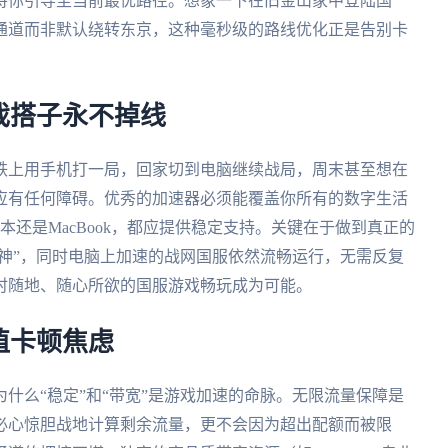
将你引导至当前最优路径。想象一下在旧金山家中登陆国
通道而非默认绕转东京，这种毫秒级的路线优化正是告别卡
戏搭子永不掉线
铁上用手机打一局，回家切到电脑继续战局，周末甚至想在
应有任何障碍。优秀的加速器必须能覆盖你所有的数字生活
s笔记本还是MacBook，都应提供稳定支持。关键在于做到真正的
原神”，同时电脑上加速的战网国服依然流畅运行，无需反复
时随地、随心所欲的国服游戏畅玩成为可能。
值卡顿焦虑
什么“稳定”和“带宽”是游戏加速的命脉。无限流量保障是
必心惊胆战地计算剩余流量，更不会因为超出配额而被限