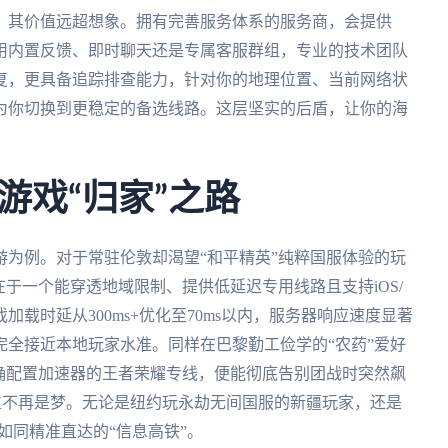
，其价值远超想象。拥有完善服务体系的服务商，会提供
应用内置反馈、即时聊天还是专属客服群组，专业的技术团队
复，更具备追踪排查能力，针对你的地理位置、当前网络状
为你切换到更稳定的备选线路。这层坚实的后盾，让你的海
游戏“归家”之路
为例。对于常驻伦敦却渴望“和平精英”纯粹国服体验的玩
在于一个能穿透地域限制、提供低延迟专用线路且支持iOS/
载时延从300ms+优化至70ms以内，服务器响应速度显著
全接近本地玩家水准。同样在巴黎勤工俭学的“农药”爱好
确配置加速器的王者荣耀专线，便能彻底告别团战时突然飙
走位不再是梦。无论是纽约玩永劫无间国服的新疆玩家，还是
如同精准直达的“信息高铁”。