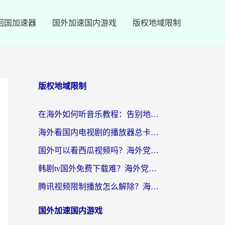
回国加速器
国外加速国内游戏
版权地域限制
版权地域限制
在海外如何听音乐教程：告别地域限制，随时听见国内的声音
海外看国内电视剧的播放器总卡顿？选对回国加速器才是关键
国外可以看西瓜视频吗？海外党追剧看片的终极解决方案
韩剧tv国外免费下载难？海外党看国内剧的加速器选择指南（附实用技巧）
腾讯视频限制播放怎么解除？海外党亲测有效的回国加速指南
国外加速国内游戏