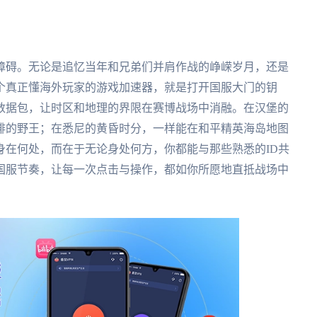
障碍。无论是追忆当年和兄弟们并肩作战的峥嵘岁月，还是
个真正懂海外玩家的游戏加速器，就是打开国服大门的钥
数据包，让时区和地理的界限在赛博战场中消融。在汉堡的
排的野王；在悉尼的黄昏时分，一样能在和平精英海岛地图
身在何处，而在于无论身处何方，你都能与那些熟悉的ID共
国服节奏，让每一次点击与操作，都如你所愿地直抵战场中