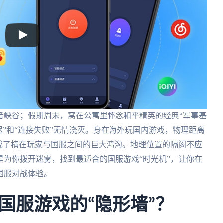
者峡谷；假期周末，窝在公寓里怀念和平精英的经典“军事基
迟”和“连接失败”无情浇灭。身在海外玩国内游戏，物理距离
成了横在玩家与国服之间的巨大鸿沟。地理位置的隔阂不应
为你拨开迷雾，找到最适合的国服游戏“时光机”，让你在
国服对战体验。
国服游戏的“隐形墙”？