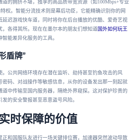
的拥挤不堪，独享的高品质带宽资源（如100Mbps+专业
输特权。智能分流技术则是幕后功臣，它能精确识别你的网
低延迟游戏快车道，同时将你在后台播放的优酷、爱奇艺视
扰，各得其所。现在在墨尔本的朋友们想知道
国外如何玩王
种智能差异化服务的工具。
形盾牌”
使。公共网络环境存在潜在监听、劫持甚至钓鱼攻击的风
号密码、对战操作等敏感信息，从你的设备发出那一刻起就
通道中传输至国内服务器，隔绝外界窥探。这对保护珍贵的
引发的安全警报甚至恶意盗号风险。
实时保障的价值
里正和国服队友进行一场关键排位赛，加速器突然波动导致