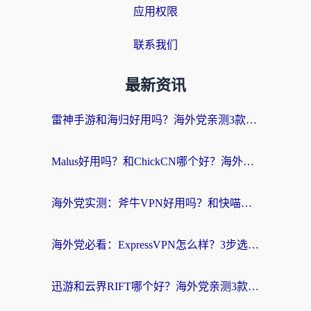
应用权限
联系我们
最新资讯
雷神手游和海归好用吗？海外党亲测3款热门回国加速器+番茄加速器深度体验
Malus好用吗？和ChickCN哪个好？海外党亲测：选对回国加速器，追剧游戏不卡顿
海外党实测：斧牛VPN好用吗？和快喵VPN对比哪个回国效果更好？附3款热门加速器深度分析
海外党必看：ExpressVPN怎么样？3步选对回国加速器，无缝刷国内剧玩手游
迅游和云界RIFT哪个好？海外党亲测3款回国加速器，教你无缝刷国内剧玩游戏