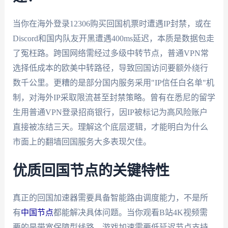
当你在海外登录12306购买回国机票时遭遇IP封禁，或在
Discord和国内队友开黑遭遇400ms延迟，本质是数据包走
了冤枉路。跨国网络需经过多级中转节点，普通VPN常
选择低成本的欧美中转路径，导致回国访问要额外绕行
数千公里。更糟的是部分国内服务采用"IP信任白名单"机
制，对海外IP采取限流甚至封禁策略。曾有在悉尼的留学
生用普通VPN登录招商银行，因IP被标记为高风险账户
直接被冻结三天。理解这个底层逻辑，才能明白为什么
市面上的翻墙回国服务大多表现欠佳。
优质回国节点的关键特性
真正的回国加速器需要具备智能路由调度能力，不是所
有
中国节点
都能解决具体问题。当你观看B站4K视频需
要的是带宽保障型线路，游戏加速需要低延迟节点支持