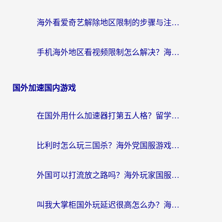
海外看爱奇艺解除地区限制的步骤与注意事项详解：留学生必看的无卡顿追剧指南
手机海外地区看视频限制怎么解决？海外党追剧看片的实用指南
国外加速国内游戏
在国外用什么加速器打第五人格？留学生亲测：这6个功能才是关键！
比利时怎么玩三国杀？海外党国服游戏加速器终极指南（附问道CODOL优化方案）
外国可以打流放之路吗？海外玩家国服游戏畅玩终极指南（附实测推荐）
叫我大掌柜国外玩延迟很高怎么办？海外党亲测的国服游戏加速全攻略