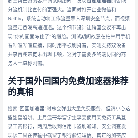
周三帮巴黎的客户调试网络时，发现
番茄加速器
的智能
分流机制比宣传的更强大。当同时打开企业微信和
Netflix，系统自动将工作流量导入深圳安全节点，而视频
流量走香港高速通道。这个细节设计让跨国会议不再出
现"你的画面冻住了"的尴尬。测试期间故意在柏林用手机
看哔哩哔哩直播，同时用平板刷抖音，实测支持双设备
共享百兆带宽未出现卡顿，这对于需要多终端协同的商
务人士堪称刚需。
关于国外回国内免费加速器推荐
的真相
搜索"回国加速器"时总会弹出大量免费服务，但请小心这
些甜蜜陷阱。上月温哥华留学生李雯使用某免费工具登
录工商银行，两周后收到信用卡盗刷通知。安全调查发
现该工具在传输中截留了银行验证短信。真正的加密应