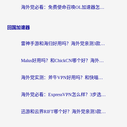
海外党必看：免费使命召唤OL加速器怎么选？3个国服游戏加速痛点一次性解决
回国加速器
雷神手游和海归好用吗？海外党亲测3款热门回国加速器+番茄加速器深度体验
Malus好用吗？和ChickCN哪个好？海外党亲测：选对回国加速器，追剧游戏不卡顿
海外党实测：斧牛VPN好用吗？和快喵VPN对比哪个回国效果更好？附3款热门加速器深度分析
海外党必看：ExpressVPN怎么样？3步选对回国加速器，无缝刷国内剧玩手游
迅游和云界RIFT哪个好？海外党亲测3款回国加速器，教你无缝刷国内剧玩游戏