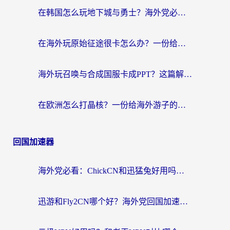
在韩国怎么玩地下城与勇士？海外党必看的国服游戏加速全攻略
在海外玩原始征途很卡怎么办？一份给游子的终极指南
海外玩召唤与合成国服卡成PPT？这篇解决办法让你丝滑操作
在欧洲怎么打晶核？一份给海外游子的网络加速生存指南
回国加速器
海外党必看：ChickCN和迅猛兔好用吗？3招教你选对回国加速器
迅游和Fly2CN哪个好？海外党回国加速器真实测评与选择心法