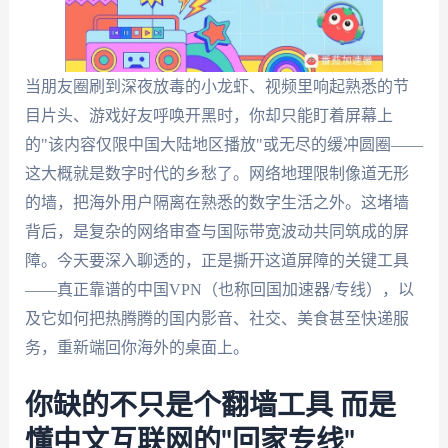
当朋友圈刷到深夜放毒的小龙虾、视频里响起熟悉的节
目片头、游戏好友呼唤开黑时，你却只能盯着屏幕上
的"该内容仅限中国大陆地区播放"或无尽的缓冲圆圈——
这大概就是数字时代的乡愁了。网络地理限制像道无形
的墙，把海外用户隔离在熟悉的数字生活之外。这堵墙
背后，是复杂的网络审查与国际带宽波动共同筑成的屏
障。今天要深入聊透的，正是撕开这道屏障的关键工具
——真正靠谱的中国VPN（也称回国加速器/专线），以
及它如何把热腾腾的国内影音、社交、美食甚至快递服
务，重新端回你海外的桌面上。
你缺的不只是个翻墙工具 而是
懂中文互联网的"回家专线"