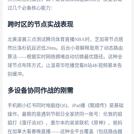
过几个必备核心能力：
跨时区的节点实战表现
北美凌晨三点测试腾讯体育直播NBA时，芝加哥节点居
然比洛杉矶延迟低20ms。后台小哥解释是用了动态路由
算法——根据实时网络拥堵自动切换最优路径。这种全
球节点布阵方式，让温哥华吃播党看B站4K视频基本告
别缓冲。
多设备协同作战的刚需
手机刷小红书同时电脑挂QQ、iPad播《甄嬛传》是基础
操作。最狠的是遇到节假日全家挤同一账号：伦敦的姐
姐打《蛋仔派对》、墨尔本的弟弟联机《原神》、爸妈
在加拿大看春晚直播——这种全平台覆盖（包括路由器