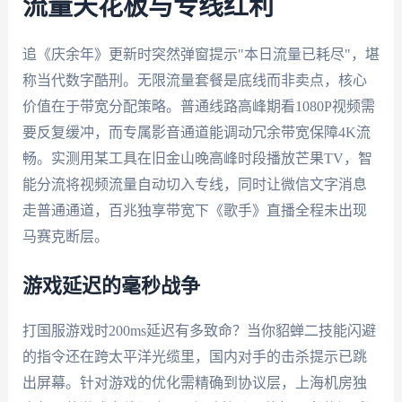
流量天花板与专线红利
追《庆余年》更新时突然弹窗提示"本日流量已耗尽"，堪
称当代数字酷刑。无限流量套餐是底线而非卖点，核心
价值在于带宽分配策略。普通线路高峰期看1080P视频需
要反复缓冲，而专属影音通道能调动冗余带宽保障4K流
畅。实测用某工具在旧金山晚高峰时段播放芒果TV，智
能分流将视频流量自动切入专线，同时让微信文字消息
走普通通道，百兆独享带宽下《歌手》直播全程未出现
马赛克断层。
游戏延迟的毫秒战争
打国服游戏时200ms延迟有多致命？当你貂蝉二技能闪避
的指令还在跨太平洋光缆里，国内对手的击杀提示已跳
出屏幕。针对游戏的优化需精确到协议层，上海机房独