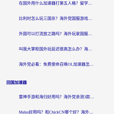
在国外用什么加速器打第五人格？留学生亲测：这6个功能才是关键！
比利时怎么玩三国杀？海外党国服游戏加速器终极指南（附问道CODOL优化方案）
外国可以打流放之路吗？海外玩家国服游戏畅玩终极指南（附实测推荐）
叫我大掌柜国外玩延迟很高怎么办？海外党亲测的国服游戏加速全攻略
海外党必看：免费使命召唤OL加速器怎么选？3个国服游戏加速痛点一次性解决
回国加速器
雷神手游和海归好用吗？海外党亲测3款热门回国加速器+番茄加速器深度体验
Malus好用吗？和ChickCN哪个好？海外党亲测：选对回国加速器，追剧游戏不卡顿