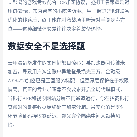
立部署的游戏专线配合TCP加速协议，能把王者荣耀延迟
压进60ms。东京留学的小陈告诉我，用了带UU/迅游联名
优化的线路后，终于能在刺激战场里听清对手脚步声方
位——这种细微体验差往往决定着装备选择。
数据安全不是选择题
去年温哥华发生的案例仍触目惊心：某加速器因传输未
加密，导致用户淘宝账户异地登录损失三万。金融级
AES-256加密已是回国服务标配，但更深层保护在于权限
隔离。真正的专业加速器不会要求开启全局代理模式，
当银行APP和视频网站分属不同通道运行，你在招商银行
查账时的敏感数据始终处于加密沙箱。最安心的是支付
环节验证码接收零延迟，却又完全隔绝中间人劫持风
险。