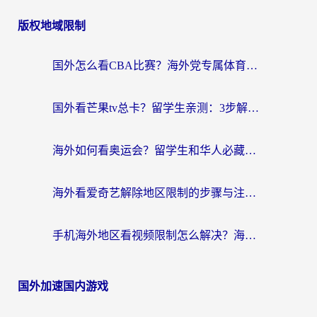
版权地域限制
国外怎么看CBA比赛？海外党专属体育直播指南，告别地区限制看球自由
国外看芒果tv总卡？留学生亲测：3步解决地域限制+流畅追剧攻略
海外如何看奥运会？留学生和华人必藏的体育赛事观看终极指南
海外看爱奇艺解除地区限制的步骤与注意事项详解：留学生必看的无卡顿追剧指南
手机海外地区看视频限制怎么解决？海外党追剧看片的实用指南
国外加速国内游戏