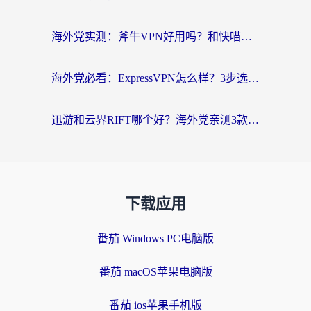
海外党实测：斧牛VPN好用吗？和快喵VPN对比哪个回国效果更好？附3款热门加速器深度分析
海外党必看：ExpressVPN怎么样？3步选对回国加速器，无缝刷国内剧玩手游
迅游和云界RIFT哪个好？海外党亲测3款回国加速器，教你无缝刷国内剧玩游戏
下载应用
番茄 Windows PC电脑版
番茄 macOS苹果电脑版
番茄 ios苹果手机版