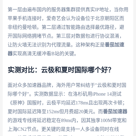
第一层由遍布国内的服务器集群提供真实IP地址，当你用
苹果手机连接时，爱奇艺会认为设备位于北京朝阳区而
非纽约曼哈顿。第二层通过智能路由选择最优路径，避
开国际网络拥堵节点。第三层对数据包进行协议混淆，
让防火墙无法识别为代理流量。这种架构正是
番茄加速
器
实现高清无缓冲看B站的关键。
实测对比：云极和夏时国际哪个好？
面对众多加速器品牌，海外用户常纠结于"云极和夏时国
际哪个好"。实测数据显示：在洛杉矶用iPhone 14测试
《原神》国服时，云极平均延迟178ms且出现两次卡顿；
夏时国际延迟降至152ms但月费超20美元。而
番茄加速器
的游戏专线将延迟稳定在89ms内，因其独享100M带宽和
上海CN2节点。更关键的是支持一人多设备同时在线