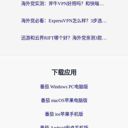
海外党实测：斧牛VPN好用吗？和快喵VPN对比哪个回国效果更好？附3款热门加速器深度分析
海外党必看：ExpressVPN怎么样？3步选对回国加速器，无缝刷国内剧玩手游
迅游和云界RIFT哪个好？海外党亲测3款回国加速器，教你无缝刷国内剧玩游戏
下载应用
番茄 Windows PC电脑版
番茄 macOS苹果电脑版
番茄 ios苹果手机版
番茄 Android安卓手机版