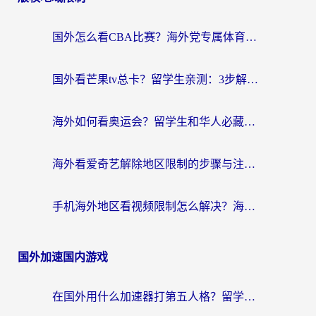
国外怎么看CBA比赛？海外党专属体育直播指南，告别地区限制看球自由
国外看芒果tv总卡？留学生亲测：3步解决地域限制+流畅追剧攻略
海外如何看奥运会？留学生和华人必藏的体育赛事观看终极指南
海外看爱奇艺解除地区限制的步骤与注意事项详解：留学生必看的无卡顿追剧指南
手机海外地区看视频限制怎么解决？海外党追剧看片的实用指南
国外加速国内游戏
在国外用什么加速器打第五人格？留学生亲测：这6个功能才是关键！