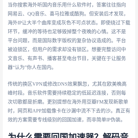
当你搜索海外听国内音乐用什么软件时，答案往往指向
网易云、QQ音乐、喜马拉雅或酷狗。但安装后才发现，
海外IP让大半个曲库变成灰色不可点状态。即使绕过下载
环节，缓冲的等待也足够毁掉整个夜晚的心情。这不是
平台问题，而是国际数字版权的复杂协议造成的。平台
被迫锁区，但用户的需求却没有锁区。想要完整访问中
文音乐、有声书、播客甚至电台节目，关键在于让服务
器“认为”你人在国内。
传统的换区VPN或修改DNS效果飘忽，尤其在欧美晚高
峰时段。音乐软件需要持续稳定的低延迟连接，否则每
次切歌都是折磨。更别提想在海外用豆瓣FM发现新歌单
时，网页和APP加载像卡在沙漏中流不下去的沙。真正有
效的方案需要专线级别的回国加速，而非简单IP伪装。
为什么需要回国加速器？解码音