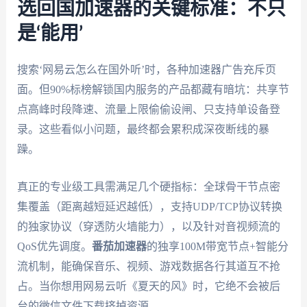
选回国加速器的关键标准：不只
是‘能用’
搜索‘网易云怎么在国外听’时，各种加速器广告充斥页
面。但90%标榜解锁国内服务的产品都藏有暗坑：共享节
点高峰时段降速、流量上限偷偷设闸、只支持单设备登
录。这些看似小问题，最终都会累积成深夜断线的暴
躁。
真正的专业级工具需满足几个硬指标：全球骨干节点密
集覆盖（距离越短延迟越低），支持UDP/TCP协议转换
的独家协议（穿透防火墙能力），以及针对音视频流的
QoS优先调度。
番茄加速器
的独享100M带宽节点+智能分
流机制，能确保音乐、视频、游戏数据各行其道互不抢
占。当你想用网易云听《夏天的风》时，它绝不会被后
台的微信文件下载挤掉资源。