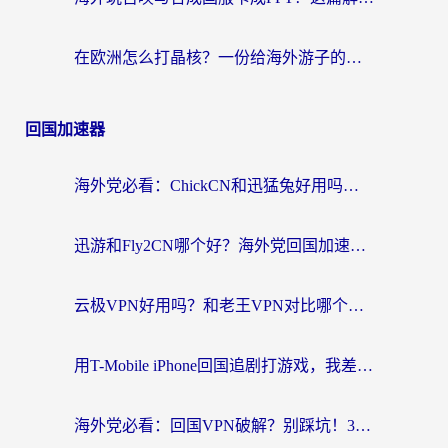
在欧洲怎么打晶核？一份给海外游子的网络加速生存指南
回国加速器
海外党必看：ChickCN和迅猛兔好用吗？3招教你选对回国加速器
迅游和Fly2CN哪个好？海外党回国加速器真实测评与选择心法
云极VPN好用吗？和老王VPN对比哪个回国效果更好？海外党必看的真实体验指南
用T-Mobile iPhone回国追剧打游戏，我差点把手机砸了
海外党必看：回国VPN破解？别踩坑！3步选对加速器无缝刷国内资源