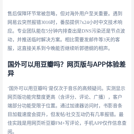
售后保障环节常被忽略，但对海外用户至关重要。遇到
网易云突然报错3016时，番茄提供7x24小时中文技术响
应。专业团队能在5分钟内排查出是DNS污染还是节点波
动，并推送临时解决方案。相比需要发邮件等3天的客
服，这直接关系到今晚能否继续听郭德纲的相声。
国外可以用豆瓣吗？网页版与APP体验差
异
‘国外可以用豆瓣吗’是仅次于音乐的高频疑问。实测显示
网页版功能完整度更高（含评分、评论、广播），客户
端部分功能受限于位置。通过加速器访问时，书影音条
目加载速度会提升，但发帖/社交互动仍有几率报错。最
佳实践是用网页听豆瓣FM+写评论，手机APP仅作信息查
阅。