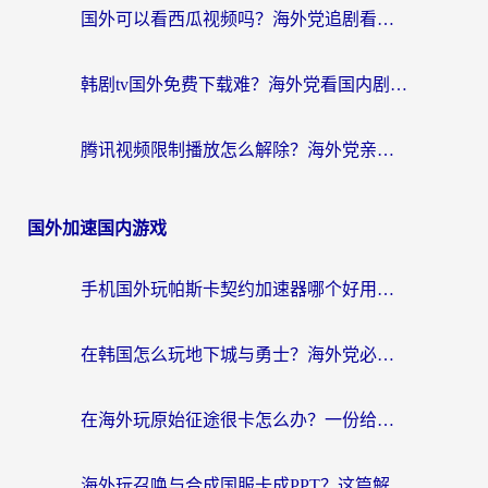
国外可以看西瓜视频吗？海外党追剧看片的终极解决方案
韩剧tv国外免费下载难？海外党看国内剧的加速器选择指南（附实用技巧）
腾讯视频限制播放怎么解除？海外党亲测有效的回国加速指南
国外加速国内游戏
手机国外玩帕斯卡契约加速器哪个好用？海外党国服游戏之路的救星
在韩国怎么玩地下城与勇士？海外党必看的国服游戏加速全攻略
在海外玩原始征途很卡怎么办？一份给游子的终极指南
海外玩召唤与合成国服卡成PPT？这篇解决办法让你丝滑操作