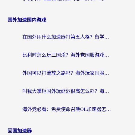
国外加速国内游戏
在国外用什么加速器打第五人格？留学生亲测：这6个功能才是关键！
比利时怎么玩三国杀？海外党国服游戏加速器终极指南（附问道CODOL优化方案）
外国可以打流放之路吗？海外玩家国服游戏畅玩终极指南（附实测推荐）
叫我大掌柜国外玩延迟很高怎么办？海外党亲测的国服游戏加速全攻略
海外党必看：免费使命召唤OL加速器怎么选？3个国服游戏加速痛点一次性解决
回国加速器