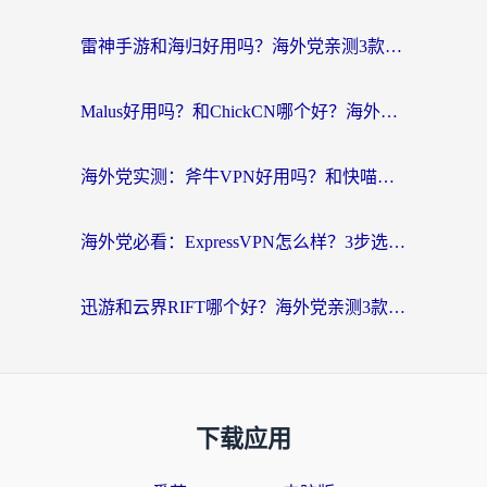
雷神手游和海归好用吗？海外党亲测3款热门回国加速器+番茄加速器深度体验
Malus好用吗？和ChickCN哪个好？海外党亲测：选对回国加速器，追剧游戏不卡顿
海外党实测：斧牛VPN好用吗？和快喵VPN对比哪个回国效果更好？附3款热门加速器深度分析
海外党必看：ExpressVPN怎么样？3步选对回国加速器，无缝刷国内剧玩手游
迅游和云界RIFT哪个好？海外党亲测3款回国加速器，教你无缝刷国内剧玩游戏
下载应用