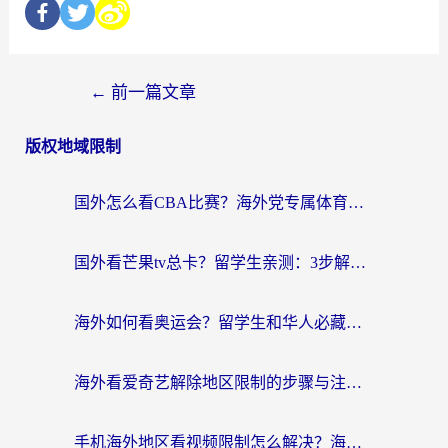
←
前一篇文章
版权地域限制
国外怎么看CBA比赛？海外党专属体育直播指南，告别地区限制看球自由
国外看芒果tv总卡？留学生亲测：3步解决地域限制+流畅追剧攻略
海外如何看奥运会？留学生和华人必藏的体育赛事观看终极指南
海外看爱奇艺解除地区限制的步骤与注意事项详解：留学生必看的无卡顿追剧指南
手机海外地区看视频限制怎么解决？海外党追剧看片的实用指南