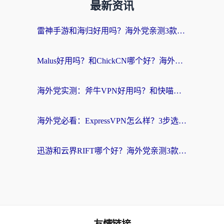
最新资讯
雷神手游和海归好用吗？海外党亲测3款热门回国加速器+番茄加速器深度体验
Malus好用吗？和ChickCN哪个好？海外党亲测：选对回国加速器，追剧游戏不卡顿
海外党实测：斧牛VPN好用吗？和快喵VPN对比哪个回国效果更好？附3款热门加速器深度分析
海外党必看：ExpressVPN怎么样？3步选对回国加速器，无缝刷国内剧玩手游
迅游和云界RIFT哪个好？海外党亲测3款回国加速器，教你无缝刷国内剧玩游戏