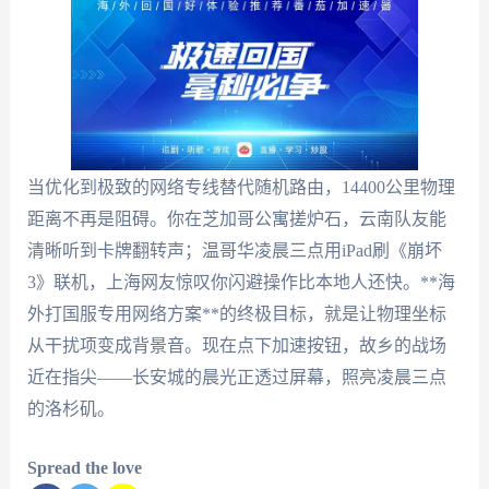
当优化到极致的网络专线替代随机路由，14400公里物理
距离不再是阻碍。你在芝加哥公寓搓炉石，云南队友能
清晰听到卡牌翻转声；温哥华凌晨三点用iPad刷《崩坏
3》联机，上海网友惊叹你闪避操作比本地人还快。**海
外打国服专用网络方案**的终极目标，就是让物理坐标
从干扰项变成背景音。现在点下加速按钮，故乡的战场
近在指尖——长安城的晨光正透过屏幕，照亮凌晨三点
的洛杉矶。
Spread the love