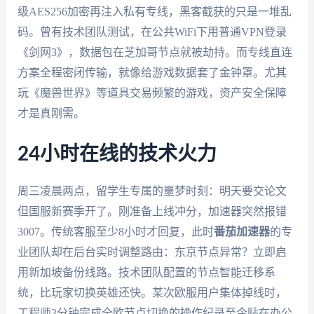
级AES256加密再注入私有专线，黑客截获的只是一堆乱
码。曾有技术团队测试，在公共WiFi下用普通VPN登录
《剑网3》，数据包在芝加哥节点就被劫持。而专线直连
方案全程密闭传输，就像给游戏数据套了金钟罩。尤其
玩《魔兽世界》等道具交易频繁的游戏，资产安全保障
才是真刚需。
24小时在线的技术火力
周三凌晨两点，留学生专属的噩梦时刻：明天要交论文
但国服新赛季开了。刚准备上线冲分，加速器突然报错
3007。传统客服至少8小时才回复，此时
番茄加速器
的专
业团队却在后台实时调整路由：东京节点异常？立即启
用新加坡备份线路。技术团队配置的节点智能迁移系
统，比玩家切换英雄还快。某次欧服用户集体掉线时，
工程师3分钟完成全欧节点切换的操作纪录至今贴在办公