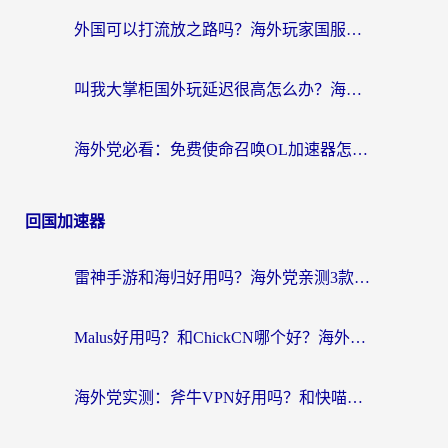
外国可以打流放之路吗？海外玩家国服游戏畅玩终极指南（附实测推荐）
叫我大掌柜国外玩延迟很高怎么办？海外党亲测的国服游戏加速全攻略
海外党必看：免费使命召唤OL加速器怎么选？3个国服游戏加速痛点一次性解决
回国加速器
雷神手游和海归好用吗？海外党亲测3款热门回国加速器+番茄加速器深度体验
Malus好用吗？和ChickCN哪个好？海外党亲测：选对回国加速器，追剧游戏不卡顿
海外党实测：斧牛VPN好用吗？和快喵VPN对比哪个回国效果更好？附3款热门加速器深度分析