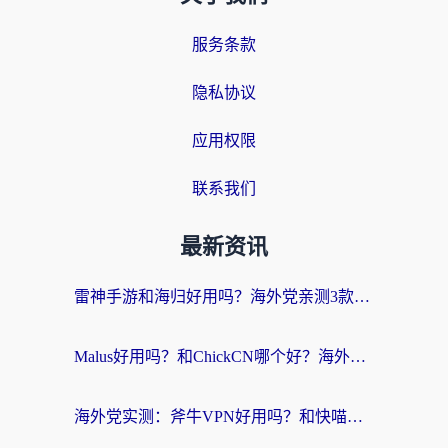
服务条款
隐私协议
应用权限
联系我们
最新资讯
雷神手游和海归好用吗？海外党亲测3款热门回国加速器+番茄加速器深度体验
Malus好用吗？和ChickCN哪个好？海外党亲测：选对回国加速器，追剧游戏不卡顿
海外党实测：斧牛VPN好用吗？和快喵VPN对比哪个回国效果更好？附3款热门加速器深度分析