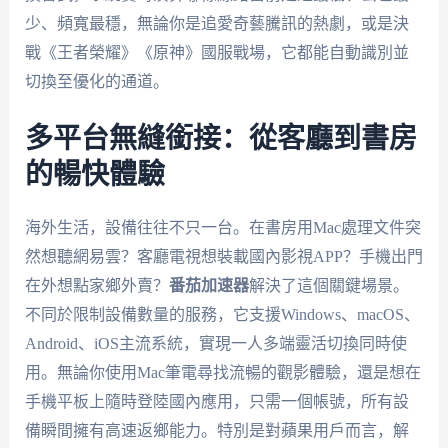
少、頻寬最穩，無論你是追愛奇藝騰訊的熱劇，或是決
戰《王者榮耀》《原神》國服戰場，它都能自動識別並
切換至優化的通道。
多平台無縫銜接：從客廳到書房
的暢快體驗
海外生活，設備往往不只一台。在書房用Mac處理文件突
然想聽網易雲？客廳電視想裝載國內影視APP？手機出門
在外想點家鄉外賣？
番茄加速器
解決了這個關鍵場景。
不同於限制設備數量的服務，它支援Windows、macOS、
Android、iOS主流系統，實現一人多端靈活切換同時使
用。無論你使用Mac筆電尋找流暢的觀影體驗，還是想在
手機平板上隨時登陸國內應用，只需一個帳號，所有設
備瞬間擁有高速返鄉能力。特別是對蘋果用戶而言，解