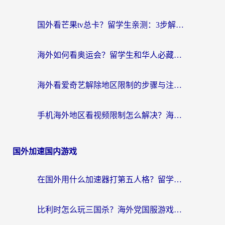
国外看芒果tv总卡？留学生亲测：3步解决地域限制+流畅追剧攻略
海外如何看奥运会？留学生和华人必藏的体育赛事观看终极指南
海外看爱奇艺解除地区限制的步骤与注意事项详解：留学生必看的无卡顿追剧指南
手机海外地区看视频限制怎么解决？海外党追剧看片的实用指南
国外加速国内游戏
在国外用什么加速器打第五人格？留学生亲测：这6个功能才是关键！
比利时怎么玩三国杀？海外党国服游戏加速器终极指南（附问道CODOL优化方案）