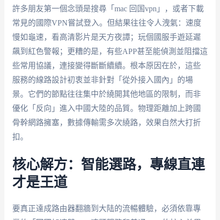
許多朋友第一個念頭是搜尋「mac 回国vpn」，或者下載
常見的國際VPN嘗試登入。但結果往往令人洩氣：速度
慢如龜速，看高清影片是天方夜譚；玩個國服手遊延遲
飆到紅色警報；更糟的是，有些APP甚至能偵測並阻擋這
些常用協議，連接變得斷斷續續。根本原因在於，這些
服務的線路設計初衷並非針對「從外接入國內」的場
景。它們的節點往往集中於繞開其他地區的限制，而非
優化「反向」進入中國大陸的品質。物理距離加上跨國
骨幹網路擁塞，數據傳輸需多次繞路，效果自然大打折
扣。
核心解方：智能選路，專線直連
才是王道
要真正達成路由器翻牆到大陆的流暢體驗，必須依靠專