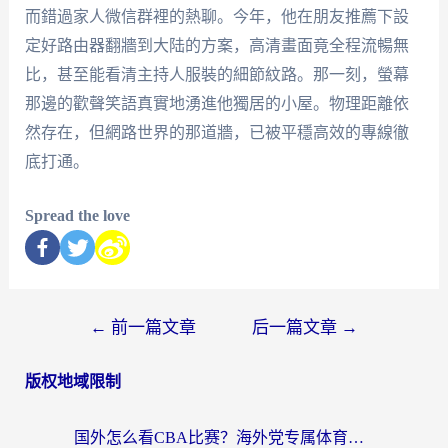
而錯過家人微信群裡的熱聊。今年，他在朋友推薦下設
定好路由器翻牆到大陆的方案，高清畫面竟全程流暢無
比，甚至能看清主持人服裝的細節紋路。那一刻，螢幕
那邊的歡聲笑語真實地湧進他獨居的小屋。物理距離依
然存在，但網路世界的那道牆，已被平穩高效的專線徹
底打通。
Spread the love
←
前一篇文章
后一篇文章
→
版权地域限制
国外怎么看CBA比赛？海外党专属体育直播指南，告别地区限制看球自由