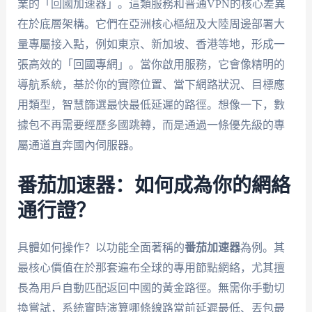
業的「回國加速器」。這類服務和普通VPN的核心差異
在於底層架構。它們在亞洲核心樞紐及大陸周邊部署大
量專屬接入點，例如東京、新加坡、香港等地，形成一
張高效的「回國專網」。當你啟用服務，它會像精明的
導航系統，基於你的實際位置、當下網路狀況、目標應
用類型，智慧篩選最快最低延遲的路徑。想像一下，數
據包不再需要經歷多國跳轉，而是通過一條優先級的專
屬通道直奔國內伺服器。
番茄加速器：如何成為你的網絡
通行證？
具體如何操作？以功能全面著稱的
番茄加速器
為例。其
最核心價值在於那套遍布全球的專用節點網絡，尤其擅
長為用戶自動匹配返回中國的黃金路徑。無需你手動切
換嘗試，系統實時演算哪條線路當前延遲最低、丟包最