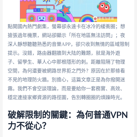
點開國內熱門劇集，螢幕卻永遠卡在冰冷的緩衝圈；想
搶張過年機票，網站卻顯示「所在地區無法訪問」；夜
深人靜想聽聽熟悉的音樂APP，卻只收到無情的區域限制
提示。沒錯，路由器翻牆到大陆的難題，就是海外遊
子、留學生、華人心中那根隱形的刺。距離阻隔了物理
空間，為何還要被網路世界拒之門外？原因在於那條看
不見的地理防火牆。別擔心，這篇文章正是為你撥開迷
霧。我們不會空談理論，而是要給你一套務實、高效、
穩定連接家鄉資源的路徑圖，告別轉圈圈的煩躁時光。
破解限制的關鍵：為何普通VPN
力不從心？