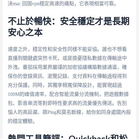
決mac 回国vpn穩定高速的痛點，它表現相當可靠。
不止於暢快：安全穩定才是長期
安心之本
速度之外，穩定性和安全性同樣不能妥協。誰也不想看
直播到關鍵處突然卡死，或是擔憂隱私數據在傳輸途中
外洩。番茄採用業界嚴謹的加密協議構築數據通道，確
保你的登錄資訊、瀏覽記錄、支付資料在傳輸過程得到
充分保護。同時，其獨享頻寬保障設計，能實現超過
100M的峰值速率，配合智能流量分流機制，把遊戲數據
包、影音串流等對即時性要求高的流量優先傳送。告別
惱人的高延遲、跳Ping和莫名斷線，給你如同身處國內般
的穩定體驗。