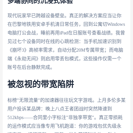
多端协同的沉浸式体验
现代玩家早已跨越设备壁垒。真正的解决方案应当让你
在巴黎地铁用安卓手机清日常任务，回到公寓切Windows
电脑打公会战，睡前再用iPad在日服账号查看战绩。我曾
见过七个设备同时在线的心跳检测：当手机加速识别到
《崩坏3》高帧率需求，自动分配20M专属带宽；而电脑
端《永劫无间》则启用零丢包模式，这些操作仅需一个
账号在后台静默完成。
被忽视的带宽陷阱
标榜"无限流量"的加速器往往玩文字游戏。上月多伦多某
用户投诉某品牌：晚上八点王者团战时突然降速到
512kbps——合同里小字标注"非独享带宽"。真正零损耗
的运作模式应当像专用飞机跑道：你的游戏包优先级永