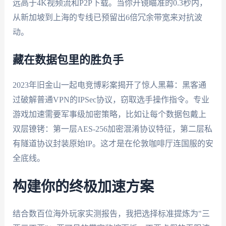
远高于4K视频流和P2P下载。当你开镜瞄准的0.3秒内，
从新加坡到上海的专线已预留出6倍冗余带宽来对抗波
动。
藏在数据包里的胜负手
2023年旧金山一起电竞博彩案揭开了惊人黑幕：黑客通
过破解普通VPN的IPSec协议，窃取选手操作指令。专业
游戏加速需要军事级加密策略，比如让每个数据包戴上
双层镣铐：第一层AES-256加密混淆协议特征，第二层私
有隧道协议封装原始IP。这才是在伦敦咖啡厅连国服的安
全底线。
构建你的终极加速方案
结合数百位海外玩家实测报告，我把选择标准提炼为"三