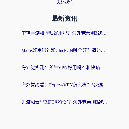
联系我们
最新资讯
雷神手游和海归好用吗？海外党亲测3款热门回国加速器+番茄加速器深度体验
Malus好用吗？和ChickCN哪个好？海外党亲测：选对回国加速器，追剧游戏不卡顿
海外党实测：斧牛VPN好用吗？和快喵VPN对比哪个回国效果更好？附3款热门加速器深度分析
海外党必看：ExpressVPN怎么样？3步选对回国加速器，无缝刷国内剧玩手游
迅游和云界RIFT哪个好？海外党亲测3款回国加速器，教你无缝刷国内剧玩游戏