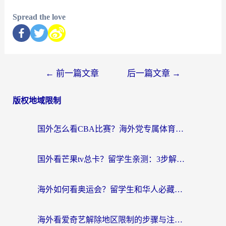
Spread the love
←
前一篇文章
后一篇文章
→
版权地域限制
国外怎么看CBA比赛？海外党专属体育直播指南，告别地区限制看球自由
国外看芒果tv总卡？留学生亲测：3步解决地域限制+流畅追剧攻略
海外如何看奥运会？留学生和华人必藏的体育赛事观看终极指南
海外看爱奇艺解除地区限制的步骤与注意事项详解：留学生必看的无卡顿追剧指南