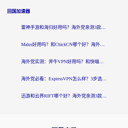
回国加速器
雷神手游和海归好用吗？海外党亲测3款热门回国加速器+番茄加速器深度体验
Malus好用吗？和ChickCN哪个好？海外党亲测：选对回国加速器，追剧游戏不卡顿
海外党实测：斧牛VPN好用吗？和快喵VPN对比哪个回国效果更好？附3款热门加速器深度分析
海外党必看：ExpressVPN怎么样？3步选对回国加速器，无缝刷国内剧玩手游
迅游和云界RIFT哪个好？海外党亲测3款回国加速器，教你无缝刷国内剧玩游戏