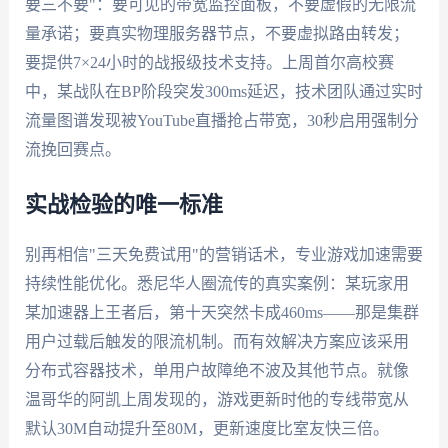
要三不要"：要可见的带宽监控面板，不要虚假的无限流
量承诺；要真实物理服务器节点，不要虚拟路由转发；
要提供7×24小时的战报级技术支持。上周首尔高校赛
中，某战队在BP阶段突发300ms延迟，技术团队通过实时
流量图谱发现被YouTube直播抢占带宽，30秒启用强制分
流挽回赛点。
实战检验的唯一标准
别再相信"三天免费试用"的营销话术，专业游戏加速需要
持续性能优化。悉尼华人圈流传的真实案例：某玩家用
某加速器上王者后，第十天突然卡成460ms——那是集群
用户过载后触发的限流机制。而有效解决方案应该采用
分布式容器技术，单用户故障绝不波及其他节点。就像
温哥华的阿凯上周发现的，游戏更新时他的专线带宽从
默认30M自动提升至80M，更新速度比室友快三倍。