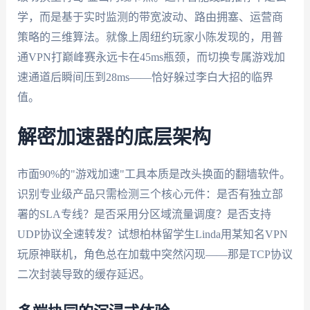
学，而是基于实时监测的带宽波动、路由拥塞、运营商
策略的三维算法。就像上周纽约玩家小陈发现的，用普
通VPN打巅峰赛永远卡在45ms瓶颈，而切换专属游戏加
速通道后瞬间压到28ms——恰好躲过李白大招的临界
值。
解密加速器的底层架构
市面90%的"游戏加速"工具本质是改头换面的翻墙软件。
识别专业级产品只需检测三个核心元件：是否有独立部
署的SLA专线？是否采用分区域流量调度？是否支持
UDP协议全速转发？试想柏林留学生Linda用某知名VPN
玩原神联机，角色总在加载中突然闪现——那是TCP协议
二次封装导致的缓存延迟。