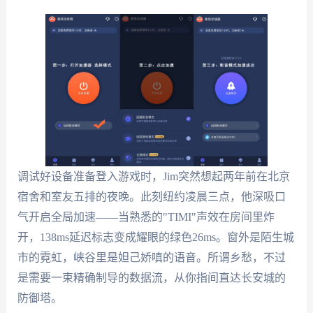
调试好设备准备登入游戏时，Jim突然想起两年前在北京
宿舍和室友五排的夜晚。此刻纽约凌晨三点，他深吸口
气开启全局加速——当熟悉的"TIMI"声效在房间里炸
开，138ms延迟标志变成耀眼的绿色26ms。窗外是陌生城
市的霓虹，峡谷里是妲己娇嗔的语音。所谓乡愁，不过
是需要一束精确制导的数据流，从你指间直达长安城的
防御塔。