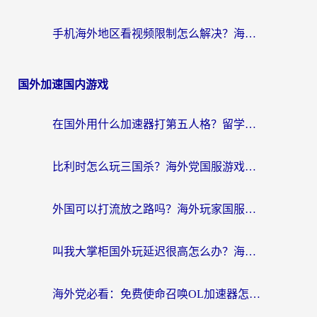
手机海外地区看视频限制怎么解决？海外党追剧看片的实用指南
国外加速国内游戏
在国外用什么加速器打第五人格？留学生亲测：这6个功能才是关键！
比利时怎么玩三国杀？海外党国服游戏加速器终极指南（附问道CODOL优化方案）
外国可以打流放之路吗？海外玩家国服游戏畅玩终极指南（附实测推荐）
叫我大掌柜国外玩延迟很高怎么办？海外党亲测的国服游戏加速全攻略
海外党必看：免费使命召唤OL加速器怎么选？3个国服游戏加速痛点一次性解决