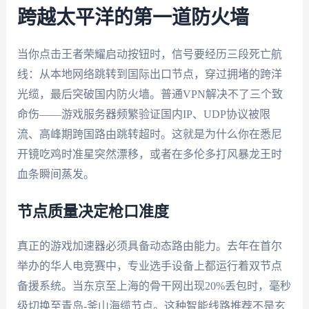
跨越太平洋的第一道防火墙
当你点击王者荣耀启动按钮时，信号要经历三段死亡航
线：从本地网络跳转到国际出口节点，穿过拥堵的跨洋
光缆，最后突破国内防火墙。普通VPN解决不了三个致
命伤——游戏服务器频繁验证国内IP、UDP协议被限
流、高峰期跨国路由跳转超时。这就是为什么你在悉尼
开镜吃鸡时准星突然漂移，或者在多伦多打风暴龙王时
血条瞬间蒸发。
节点质量决定枪口准度
真正的游戏加速器必须具备动态路由能力。去年在首尔
举办的华人电竞赛中，专业选手设备上都运行着双节点
备援系统。当东京至上海的骨干网出现20%丢包时，毫秒
级切换至青岛-釜山海缆节点。这种智能线路推荐不是玄