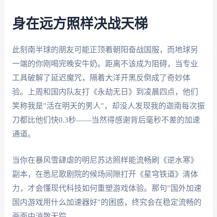
身在远方照样决战天梯
此刻南半球的朋友可能正顶着朝阳奋战国服，而地球另
一端的你刚喝完晚安牛奶。距离不该成为阻碍，当专业
工具破解了延迟魔咒，隔着大洋开黑反倒成了奇妙体
验。上周和国内队友打《永劫无日》到凌晨四点，他们
笑称我是"活在明天的男人"，却没人发现我的迦南每次振
刀都比他们快0.3秒——当然得感谢背后毫秒不差的加速
通道。
当你在暴风雪肆虐的明尼苏达照样能流畅刷《逆水寒》
副本，在悉尼歌剧院的候场间隙打开《星穹铁道》清体
力，才会懂现代科技如何重塑游戏体验。那句"国外加速
国内游戏用什么加速器好"的困惑，终究会在稳定流畅的
画面中消散无踪。