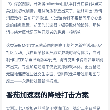
13》停摆惋惜。开发者culinwino团队本打算在辐射4里完
美还原初代剧情，连试玩版都放出来了，最终却因"热情
消磨殆尽"宣布开源撤退。试想当你好不容易等来心心念
念的经典重置，却因为加速器卡顿导致体验破碎，那种
沮丧感大概就是压垮开发者的最后一根稻草。
这类深度MOD尤其依赖国内创意工坊的更新推送和玩家
社区互动。我在追某款国产独立游戏时深有体会，当时
制作组在B站直播新版本玩法，海外党却卡得连弹幕都刷
不出来。专业加速通道不仅要支撑游戏本体，更要畅通
无阻地连接这些社交生态圈，否则就像拿着过期地图闯
废土——永远错过最新情报点。
番茄加速器的降维打击方案
实测过七八款加速器后终于摸清门道：稳定二字背后是