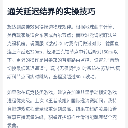
通关延迟结界的实操技巧
想达到最佳效果得摸透物理规律。根据地球曲率计算，
美西玩家最适合东京或首尔节点；而欧洲党请紧盯法兰
克福机房。玩国服《激战2》时我专门做过对比：德国直
连上海延迟320ms，经法兰克福节点中转后降到150ms以
下。更骚的操作是用番茄的智能路由监控，设置为"自动
切换最低延迟通道"，玩《无畏契约》时系统在苏黎世/莫
斯科节点间实时跳转，全程没超过80ms波动。
如果你在玩竞技类游戏，建议在加速器里手动锁定游戏
进程优先级。上次《王者荣耀》国际邀请赛期间，我特
意把游戏进程流量权重调到最高，结果在纽约凌晨顶着
赛事直播流量洪峰，貂蝉连招照样丝滑得能跳完整个霓
裳曲。