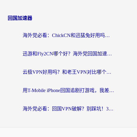
回国加速器
海外党必看：ChickCN和迅猛兔好用吗？3招教你选对回国加速器
迅游和Fly2CN哪个好？海外党回国加速器真实测评与选择心法
云极VPN好用吗？和老王VPN对比哪个回国效果更好？海外党必看的真实体验指南
用T-Mobile iPhone回国追剧打游戏，我差点把手机砸了
海外党必看：回国VPN破解？别踩坑！3步选对加速器无缝刷国内资源