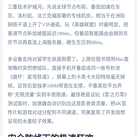
三重技术护城河。先说全球节点布局，番茄加速在东
京、洛杉矶、法兰克福部署的专线机房，相当于在洲际
网络干道上开了VIP通道。玩《英雄联盟》时最明显，用
普通节点新加坡服延迟180ms，但番茄智能路由会跳到东
京节点再直连上海服务器，硬生生压到68ms。
多设备支持对留学生就是刚需了。上周在图书馆用Mac查
攻略时突然想组队，直接手机开番茄连同一账号秒进
《崩坏：星穹铁道》，屏幕上的卡芙卡大招特效毫无掉
帧。这背后是独享100M带宽在支撑，不像某些平台声
称"无限流量"实则半夜限速。最惊艳是试玩《影之刃零》
测试版时，加速器自动识别出这是影音类流量，把4K宣
传片和游戏对战分配到不同通道，完美复现了开发组想
呈现的水墨粒子效果。