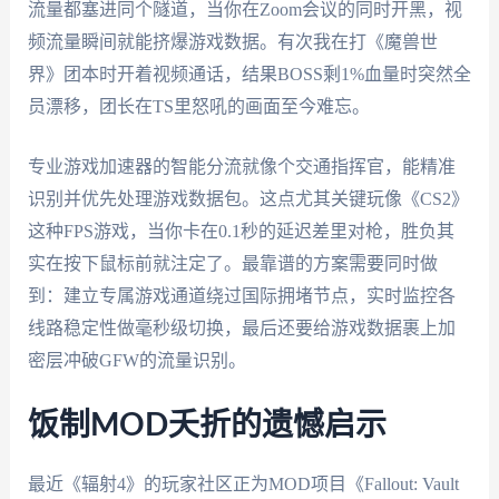
流量都塞进同个隧道，当你在Zoom会议的同时开黑，视
频流量瞬间就能挤爆游戏数据。有次我在打《魔兽世
界》团本时开着视频通话，结果BOSS剩1%血量时突然全
员漂移，团长在TS里怒吼的画面至今难忘。
专业游戏加速器的智能分流就像个交通指挥官，能精准
识别并优先处理游戏数据包。这点尤其关键玩像《CS2》
这种FPS游戏，当你卡在0.1秒的延迟差里对枪，胜负其
实在按下鼠标前就注定了。最靠谱的方案需要同时做
到：建立专属游戏通道绕过国际拥堵节点，实时监控各
线路稳定性做毫秒级切换，最后还要给游戏数据裹上加
密层冲破GFW的流量识别。
饭制MOD夭折的遗憾启示
最近《辐射4》的玩家社区正为MOD项目《Fallout: Vault