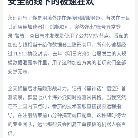
安全防线下的极速狂欢
永远别忘了你是用境外IP在连接国服服务器。有次在土耳
其酒店连加速器打《剑网3》，突然弹出"账号异常登
录"警告，查日志才发现是使用了公共VPN节点。番茄的
加密专线相当于给你数据套上隐形装甲，所有传输都经
过TLS1.3协议封装。去年《明日方舟》台服发生的大规
模数据泄露事件里，用了这种加密方案的老玩家们全部
安然无恙。
全天候售后才是隐形战斗力。记得《黑神话：悟空》首
测凌晨，群里七八个海外党同时抢测试资格。当我突然
连不上国内节点时，番茄的技术客服直接视频远程指
导，在注册结束前15分钟搞定端口配置。这种随时待命
的专业团队，远比那些只会回复工单模板的机器人强百
倍。