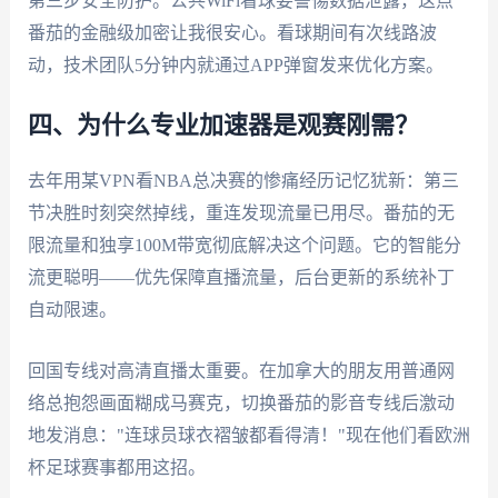
第三步安全防护。公共WiFi看球要警惕数据泄露，这点
番茄的金融级加密让我很安心。看球期间有次线路波
动，技术团队5分钟内就通过APP弹窗发来优化方案。
四、为什么专业加速器是观赛刚需？
去年用某VPN看NBA总决赛的惨痛经历记忆犹新：第三
节决胜时刻突然掉线，重连发现流量已用尽。番茄的无
限流量和独享100M带宽彻底解决这个问题。它的智能分
流更聪明——优先保障直播流量，后台更新的系统补丁
自动限速。
回国专线对高清直播太重要。在加拿大的朋友用普通网
络总抱怨画面糊成马赛克，切换番茄的影音专线后激动
地发消息："连球员球衣褶皱都看得清！"现在他们看欧洲
杯足球赛事都用这招。