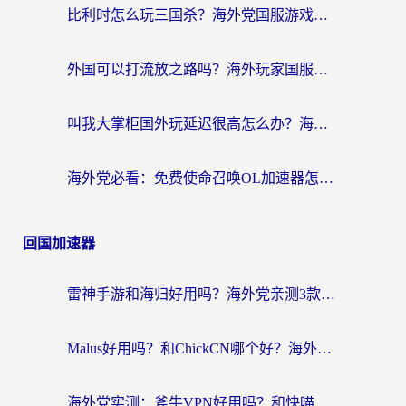
比利时怎么玩三国杀？海外党国服游戏加速器终极指南（附问道CODOL优化方案）
外国可以打流放之路吗？海外玩家国服游戏畅玩终极指南（附实测推荐）
叫我大掌柜国外玩延迟很高怎么办？海外党亲测的国服游戏加速全攻略
海外党必看：免费使命召唤OL加速器怎么选？3个国服游戏加速痛点一次性解决
回国加速器
雷神手游和海归好用吗？海外党亲测3款热门回国加速器+番茄加速器深度体验
Malus好用吗？和ChickCN哪个好？海外党亲测：选对回国加速器，追剧游戏不卡顿
海外党实测：斧牛VPN好用吗？和快喵VPN对比哪个回国效果更好？附3款热门加速器深度分析