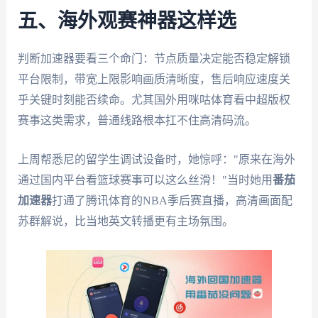
五、海外观赛神器这样选
判断加速器要看三个命门：节点质量决定能否稳定解锁
平台限制，带宽上限影响画质清晰度，售后响应速度关
乎关键时刻能否续命。尤其国外用咪咕体育看中超版权
赛事这类需求，普通线路根本扛不住高清码流。
上周帮悉尼的留学生调试设备时，她惊呼："原来在海外
通过国内平台看篮球赛事可以这么丝滑！"当时她用
番茄
加速器
打通了腾讯体育的NBA季后赛直播，高清画面配
苏群解说，比当地英文转播更有主场氛围。