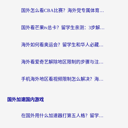
国外怎么看CBA比赛？海外党专属体育直播指南，告别地区限制看球自由
国外看芒果tv总卡？留学生亲测：3步解决地域限制+流畅追剧攻略
海外如何看奥运会？留学生和华人必藏的体育赛事观看终极指南
海外看爱奇艺解除地区限制的步骤与注意事项详解：留学生必看的无卡顿追剧指南
手机海外地区看视频限制怎么解决？海外党追剧看片的实用指南
国外加速国内游戏
在国外用什么加速器打第五人格？留学生亲测：这6个功能才是关键！