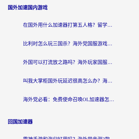
国外加速国内游戏
在国外用什么加速器打第五人格？留学生亲测：这6个功能才是关键！
比利时怎么玩三国杀？海外党国服游戏加速器终极指南（附问道CODOL优化方案）
外国可以打流放之路吗？海外玩家国服游戏畅玩终极指南（附实测推荐）
叫我大掌柜国外玩延迟很高怎么办？海外党亲测的国服游戏加速全攻略
海外党必看：免费使命召唤OL加速器怎么选？3个国服游戏加速痛点一次性解决
回国加速器