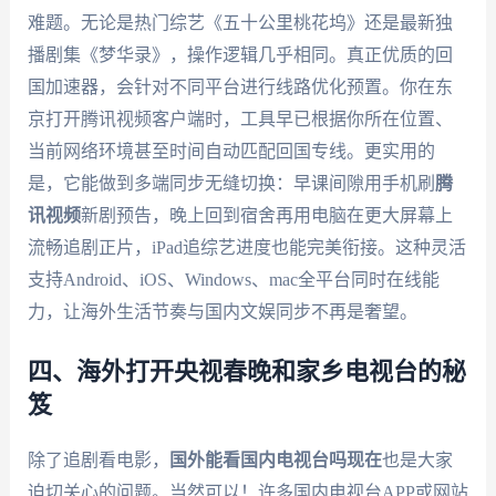
难题。无论是热门综艺《五十公里桃花坞》还是最新独
播剧集《梦华录》，操作逻辑几乎相同。真正优质的回
国加速器，会针对不同平台进行线路优化预置。你在东
京打开腾讯视频客户端时，工具早已根据你所在位置、
当前网络环境甚至时间自动匹配回国专线。更实用的
是，它能做到多端同步无缝切换：早课间隙用手机刷
腾
讯视频
新剧预告，晚上回到宿舍再用电脑在更大屏幕上
流畅追剧正片，iPad追综艺进度也能完美衔接。这种灵活
支持Android、iOS、Windows、mac全平台同时在线能
力，让海外生活节奏与国内文娱同步不再是奢望。
四、海外打开央视春晚和家乡电视台的秘
笈
除了追剧看电影，
国外能看国内电视台吗现在
也是大家
迫切关心的问题。当然可以！许多国内电视台APP或网站