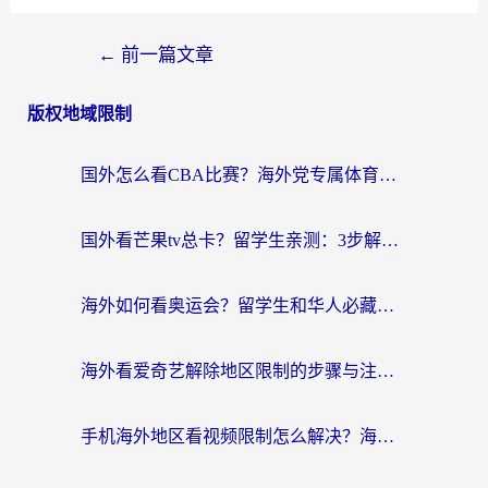
←
前一篇文章
版权地域限制
国外怎么看CBA比赛？海外党专属体育直播指南，告别地区限制看球自由
国外看芒果tv总卡？留学生亲测：3步解决地域限制+流畅追剧攻略
海外如何看奥运会？留学生和华人必藏的体育赛事观看终极指南
海外看爱奇艺解除地区限制的步骤与注意事项详解：留学生必看的无卡顿追剧指南
手机海外地区看视频限制怎么解决？海外党追剧看片的实用指南