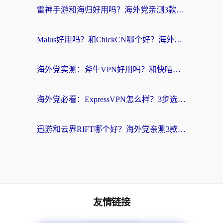
雷神手游和海归好用吗？海外党亲测3款热门回国加速器+番茄加速器深度体验
Malus好用吗？和ChickCN哪个好？海外党亲测：选对回国加速器，追剧游戏不卡顿
海外党实测：斧牛VPN好用吗？和快喵VPN对比哪个回国效果更好？附3款热门加速器深度分析
海外党必看：ExpressVPN怎么样？3步选对回国加速器，无缝刷国内剧玩手游
迅游和云界RIFT哪个好？海外党亲测3款回国加速器，教你无缝刷国内剧玩游戏
友情链接