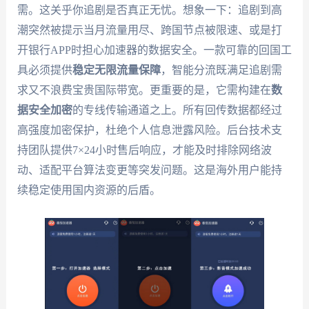
需。这关乎你追剧是否真正无忧。想象一下：追剧到高
潮突然被提示当月流量用尽、跨国节点被限速、或是打
开银行APP时担心加速器的数据安全。一款可靠的回国工
具必须提供
稳定无限流量保障
，智能分流既满足追剧需
求又不浪费宝贵国际带宽。更重要的是，它需构建在
数
据安全加密
的专线传输通道之上。所有回传数据都经过
高强度加密保护，杜绝个人信息泄露风险。后台技术支
持团队提供7×24小时售后响应，才能及时排除网络波
动、适配平台算法变更等突发问题。这是海外用户能持
续稳定使用国内资源的后盾。