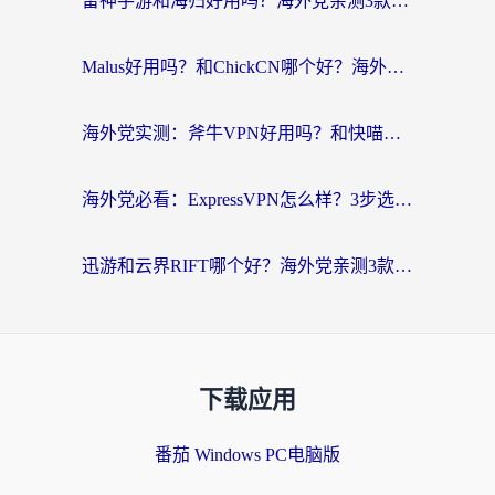
雷神手游和海归好用吗？海外党亲测3款热门回国加速器+番茄加速器深度体验
Malus好用吗？和ChickCN哪个好？海外党亲测：选对回国加速器，追剧游戏不卡顿
海外党实测：斧牛VPN好用吗？和快喵VPN对比哪个回国效果更好？附3款热门加速器深度分析
海外党必看：ExpressVPN怎么样？3步选对回国加速器，无缝刷国内剧玩手游
迅游和云界RIFT哪个好？海外党亲测3款回国加速器，教你无缝刷国内剧玩游戏
下载应用
番茄 Windows PC电脑版