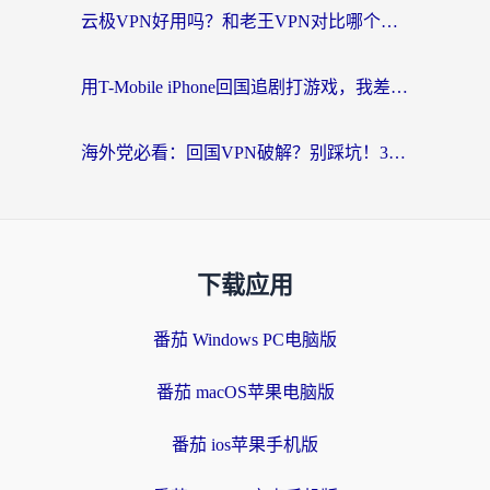
云极VPN好用吗？和老王VPN对比哪个回国效果更好？海外党必看的真实体验指南
用T-Mobile iPhone回国追剧打游戏，我差点把手机砸了
海外党必看：回国VPN破解？别踩坑！3步选对加速器无缝刷国内资源
下载应用
番茄 Windows PC电脑版
番茄 macOS苹果电脑版
番茄 ios苹果手机版