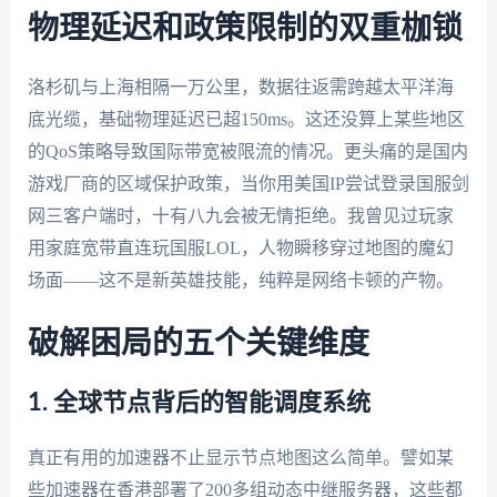
物理延迟和政策限制的双重枷锁
洛杉矶与上海相隔一万公里，数据往返需跨越太平洋海
底光缆，基础物理延迟已超150ms。这还没算上某些地区
的QoS策略导致国际带宽被限流的情况。更头痛的是国内
游戏厂商的区域保护政策，当你用美国IP尝试登录国服剑
网三客户端时，十有八九会被无情拒绝。我曾见过玩家
用家庭宽带直连玩国服LOL，人物瞬移穿过地图的魔幻
场面——这不是新英雄技能，纯粹是网络卡顿的产物。
破解困局的五个关键维度
1. 全球节点背后的智能调度系统
真正有用的加速器不止显示节点地图这么简单。譬如某
些加速器在香港部署了200多组动态中继服务器，这些都