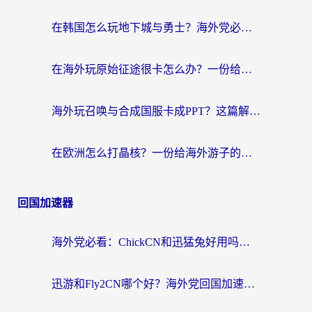
在韩国怎么玩地下城与勇士？海外党必看的国服游戏加速全攻略
在海外玩原始征途很卡怎么办？一份给游子的终极指南
海外玩召唤与合成国服卡成PPT？这篇解决办法让你丝滑操作
在欧洲怎么打晶核？一份给海外游子的网络加速生存指南
回国加速器
海外党必看：ChickCN和迅猛兔好用吗？3招教你选对回国加速器
迅游和Fly2CN哪个好？海外党回国加速器真实测评与选择心法