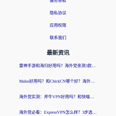
服务条款
隐私协议
应用权限
联系我们
最新资讯
雷神手游和海归好用吗？海外党亲测3款热门回国加速器+番茄加速器深度体验
Malus好用吗？和ChickCN哪个好？海外党亲测：选对回国加速器，追剧游戏不卡顿
海外党实测：斧牛VPN好用吗？和快喵VPN对比哪个回国效果更好？附3款热门加速器深度分析
海外党必看：ExpressVPN怎么样？3步选对回国加速器，无缝刷国内剧玩手游