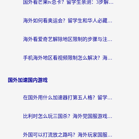
国外看芒果tv总卡？留学生亲测：3步解决地域限制+流畅追剧攻略
海外如何看奥运会？留学生和华人必藏的体育赛事观看终极指南
海外看爱奇艺解除地区限制的步骤与注意事项详解：留学生必看的无卡顿追剧指南
手机海外地区看视频限制怎么解决？海外党追剧看片的实用指南
国外加速国内游戏
在国外用什么加速器打第五人格？留学生亲测：这6个功能才是关键！
比利时怎么玩三国杀？海外党国服游戏加速器终极指南（附问道CODOL优化方案）
外国可以打流放之路吗？海外玩家国服游戏畅玩终极指南（附实测推荐）