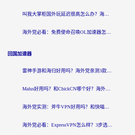
叫我大掌柜国外玩延迟很高怎么办？海外党亲测的国服游戏加速全攻略
海外党必看：免费使命召唤OL加速器怎么选？3个国服游戏加速痛点一次性解决
回国加速器
雷神手游和海归好用吗？海外党亲测3款热门回国加速器+番茄加速器深度体验
Malus好用吗？和ChickCN哪个好？海外党亲测：选对回国加速器，追剧游戏不卡顿
海外党实测：斧牛VPN好用吗？和快喵VPN对比哪个回国效果更好？附3款热门加速器深度分析
海外党必看：ExpressVPN怎么样？3步选对回国加速器，无缝刷国内剧玩手游