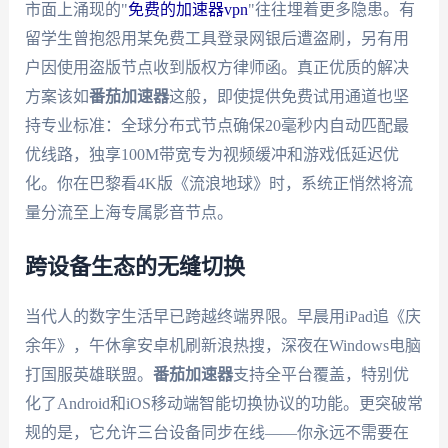
市面上涌现的"
免费的加速器vpn
"往往埋着更多隐患。有
留学生曾抱怨用某免费工具登录网银后遭盗刷，另有用
户因使用盗版节点收到版权方律师函。真正优质的解决
方案该如
番茄加速器
这般，即使提供免费试用通道也坚
持专业标准：全球分布式节点确保20毫秒内自动匹配最
优线路，独享100M带宽专为视频缓冲和游戏低延迟优
化。你在巴黎看4K版《流浪地球》时，系统正悄然将流
量分流至上海专属影音节点。
跨设备生态的无缝切换
当代人的数字生活早已跨越终端界限。早晨用iPad追《庆
余年》，午休拿安卓机刷新浪热搜，深夜在Windows电脑
打国服英雄联盟。
番茄加速器
支持全平台覆盖，特别优
化了Android和iOS移动端智能切换协议的功能。更突破常
规的是，它允许三台设备同步在线——你永远不需要在