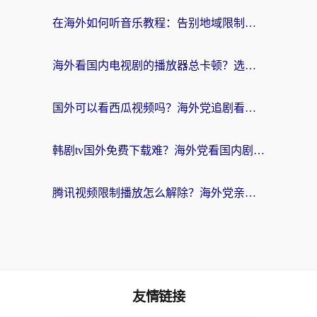
在海外如何听音乐教程：告别地域限制，随时听见国内的声音
海外看国内电视剧的播放器总卡顿？选对回国加速器才是关键
国外可以看西瓜视频吗？海外党追剧看片的终极解决方案
韩剧tv国外免费下载难？海外党看国内剧的加速器选择指南（附实用技巧）
腾讯视频限制播放怎么解除？海外党亲测有效的回国加速指南
友情链接