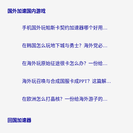
国外加速国内游戏
手机国外玩帕斯卡契约加速器哪个好用？海外党国服游戏之路的救星
在韩国怎么玩地下城与勇士？海外党必看的国服游戏加速全攻略
在海外玩原始征途很卡怎么办？一份给游子的终极指南
海外玩召唤与合成国服卡成PPT？这篇解决办法让你丝滑操作
在欧洲怎么打晶核？一份给海外游子的网络加速生存指南
回国加速器