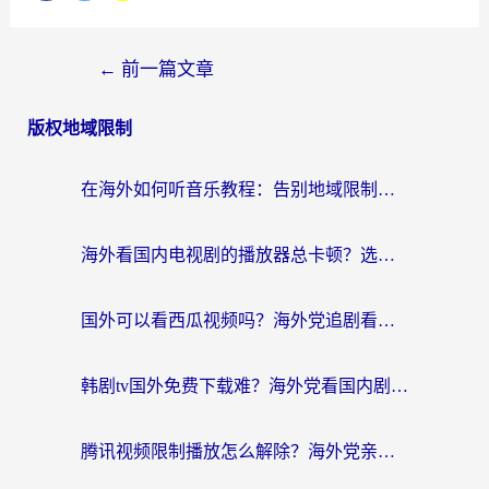
←
前一篇文章
版权地域限制
在海外如何听音乐教程：告别地域限制，随时听见国内的声音
海外看国内电视剧的播放器总卡顿？选对回国加速器才是关键
国外可以看西瓜视频吗？海外党追剧看片的终极解决方案
韩剧tv国外免费下载难？海外党看国内剧的加速器选择指南（附实用技巧）
腾讯视频限制播放怎么解除？海外党亲测有效的回国加速指南