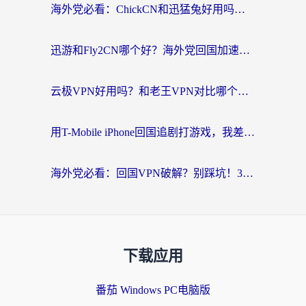
海外党必看：ChickCN和迅猛兔好用吗？3招教你选对回国加速器
迅游和Fly2CN哪个好？海外党回国加速器真实测评与选择心法
云极VPN好用吗？和老王VPN对比哪个回国效果更好？海外党必看的真实体验指南
用T-Mobile iPhone回国追剧打游戏，我差点把手机砸了
海外党必看：回国VPN破解？别踩坑！3步选对加速器无缝刷国内资源
下载应用
番茄 Windows PC电脑版