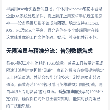
早晨用iPad看央视新闻直播，午休用Windows笔记本登录
企业OA系统处理邮件，晚上躺床上用安卓手机玩国服原
神——设备场景切换不该成为阻碍。稳定支持Android、
iOS、PC及Mac全平台，且允许你在多个终端同时在线。
这意味着你的工作文件传输、娱乐、社交能并行不悖。
无限流量与精准分流：告别数据焦虑
看4K视频三小时消耗约15GB流量。普通工具按量计费或
限速让追剧时刻担忧"见底"。真正的解决方案需提供稳定
无上限流量池，并结合智能分流技术：浏览网页走普通
通道，而爱奇艺1080P视频或《英雄联盟》国服对战，则
自动切入专用影音/游戏隧道。
番茄加速器
独享的100M带
宽保障，确保你在海外打王者荣耀时，能实时预判妲己
的二技能轨迹。