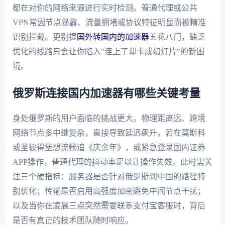
都在对你的网络来源进行实时检测。普通代理或公共
VPN常因节点暴露、流量拥堵或协议特征明显而被精准
识别拦截。更别提
国外转国内的加速器
五花八门，缺乏
优化的线路只会让你陷入"连上了却卡成幻灯片"的新困
境。
俄罗斯连接国内加速器有哪些关键考量
身处俄罗斯的用户面临的挑战更大。物理距离远、跨境
网络节点多中继复杂，直接导致延迟飙升。若在莫斯科
或圣彼得堡想流畅追《庆余年》，或紧急登录国内证券
APP操作，普通代理的抖动率足以让操作失效。此时需关
注三个硬指标：服务器是否针对俄罗斯到中国的路径特
别优化；传输是否启用高强度加密避免中间节点干扰；
以及当你在凌晨三点突然需要联系支付宝客服时，背后
是否有真正的技术团队随时响应。