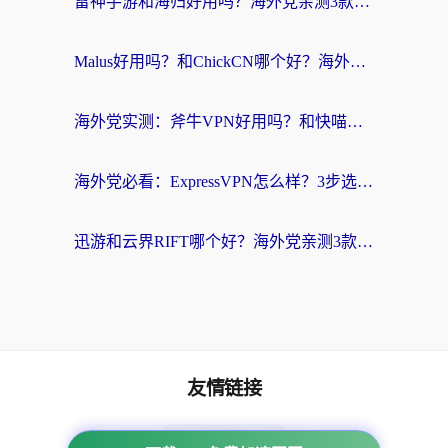
雷神手游和海归好用吗？海外党亲测3款热门回国加速器+番茄加速器深度体验
Malus好用吗？和ChickCN哪个好？海外党亲测：选对回国加速器，追剧游戏不卡顿
海外党实测：斧牛VPN好用吗？和快喵VPN对比哪个回国效果更好？附3款热门加速器深度分析
海外党必看：ExpressVPN怎么样？3步选对回国加速器，无缝刷国内剧玩手游
迅游和云界RIFT哪个好？海外党亲测3款回国加速器，教你无缝刷国内剧玩游戏
友情链接
海外回国加速器