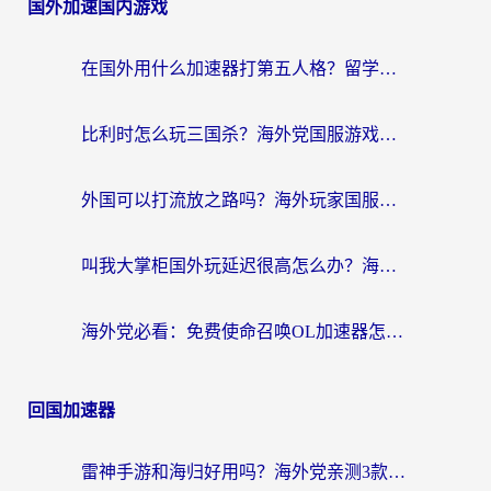
国外加速国内游戏
在国外用什么加速器打第五人格？留学生亲测：这6个功能才是关键！
比利时怎么玩三国杀？海外党国服游戏加速器终极指南（附问道CODOL优化方案）
外国可以打流放之路吗？海外玩家国服游戏畅玩终极指南（附实测推荐）
叫我大掌柜国外玩延迟很高怎么办？海外党亲测的国服游戏加速全攻略
海外党必看：免费使命召唤OL加速器怎么选？3个国服游戏加速痛点一次性解决
回国加速器
雷神手游和海归好用吗？海外党亲测3款热门回国加速器+番茄加速器深度体验