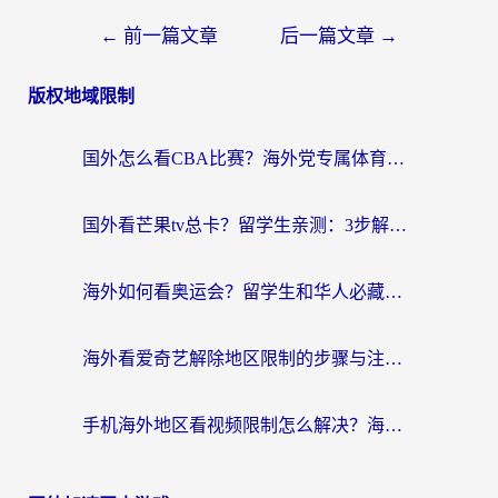
←
前一篇文章
后一篇文章
→
版权地域限制
国外怎么看CBA比赛？海外党专属体育直播指南，告别地区限制看球自由
国外看芒果tv总卡？留学生亲测：3步解决地域限制+流畅追剧攻略
海外如何看奥运会？留学生和华人必藏的体育赛事观看终极指南
海外看爱奇艺解除地区限制的步骤与注意事项详解：留学生必看的无卡顿追剧指南
手机海外地区看视频限制怎么解决？海外党追剧看片的实用指南