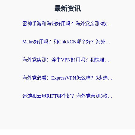
最新资讯
雷神手游和海归好用吗？海外党亲测3款热门回国加速器+番茄加速器深度体验
Malus好用吗？和ChickCN哪个好？海外党亲测：选对回国加速器，追剧游戏不卡顿
海外党实测：斧牛VPN好用吗？和快喵VPN对比哪个回国效果更好？附3款热门加速器深度分析
海外党必看：ExpressVPN怎么样？3步选对回国加速器，无缝刷国内剧玩手游
迅游和云界RIFT哪个好？海外党亲测3款回国加速器，教你无缝刷国内剧玩游戏