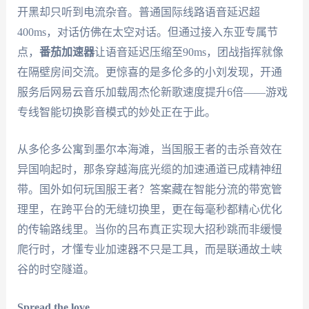
开黑却只听到电流杂音。普通国际线路语音延迟超
400ms，对话仿佛在太空对话。但通过接入东亚专属节
点，
番茄加速器
让语音延迟压缩至90ms，团战指挥就像
在隔壁房间交流。更惊喜的是多伦多的小刘发现，开通
服务后网易云音乐加载周杰伦新歌速度提升6倍——游戏
专线智能切换影音模式的妙处正在于此。
从多伦多公寓到墨尔本海滩，当国服王者的击杀音效在
异国响起时，那条穿越海底光缆的加速通道已成精神纽
带。国外如何玩国服王者？答案藏在智能分流的带宽管
理里，在跨平台的无缝切换里，更在每毫秒都精心优化
的传输路线里。当你的吕布真正实现大招秒跳而非缓慢
爬行时，才懂专业加速器不只是工具，而是联通故土峡
谷的时空隧道。
Spread the love