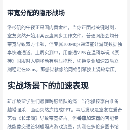
带宽分配的隐形战场
洛杉矶的午夜正是国内黄金档，当你正团战关键时刻，
室友突然开始用某云盘同步工作文件。普通网络会均分
带宽导致双方卡顿，但专属100Mbps通道能让游戏数据独
享快速通道。上周实测中，用普通VPN在温哥华玩《原
神》国服时人物移动有明显拖影，切换专业加速器后立
刻稳定在68ms。那感觉就像给网络引擎换上涡轮增压。
实战场景下的加速表现
新加坡留学生们最懂跨服组队的痛：当你操控李白准备
越塔强杀，画面突然冻结成PPT。事后发现是室友在爱奇
艺看《长津湖》导致带宽挤占。但
番茄加速器
的智能专
线能像交通管制般隔离游戏流量，实测在多伦多图书馆