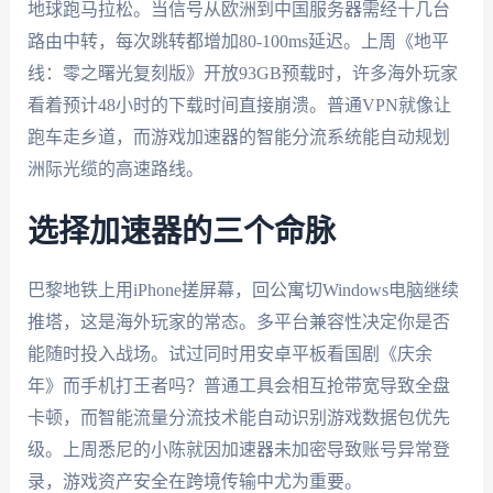
地球跑马拉松。当信号从欧洲到中国服务器需经十几台
路由中转，每次跳转都增加80-100ms延迟。上周《地平
线：零之曙光复刻版》开放93GB预载时，许多海外玩家
看着预计48小时的下载时间直接崩溃。普通VPN就像让
跑车走乡道，而游戏加速器的智能分流系统能自动规划
洲际光缆的高速路线。
选择加速器的三个命脉
巴黎地铁上用iPhone搓屏幕，回公寓切Windows电脑继续
推塔，这是海外玩家的常态。多平台兼容性决定你是否
能随时投入战场。试过同时用安卓平板看国剧《庆余
年》而手机打王者吗？普通工具会相互抢带宽导致全盘
卡顿，而智能流量分流技术能自动识别游戏数据包优先
级。上周悉尼的小陈就因加速器未加密导致账号异常登
录，游戏资产安全在跨境传输中尤为重要。