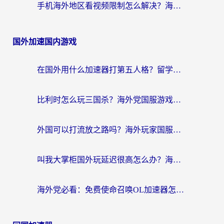
手机海外地区看视频限制怎么解决？海外党追剧看片的实用指南
国外加速国内游戏
在国外用什么加速器打第五人格？留学生亲测：这6个功能才是关键！
比利时怎么玩三国杀？海外党国服游戏加速器终极指南（附问道CODOL优化方案）
外国可以打流放之路吗？海外玩家国服游戏畅玩终极指南（附实测推荐）
叫我大掌柜国外玩延迟很高怎么办？海外党亲测的国服游戏加速全攻略
海外党必看：免费使命召唤OL加速器怎么选？3个国服游戏加速痛点一次性解决