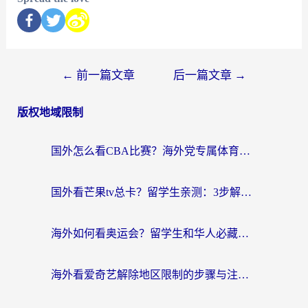
←
前一篇文章
后一篇文章
→
版权地域限制
国外怎么看CBA比赛？海外党专属体育直播指南，告别地区限制看球自由
国外看芒果tv总卡？留学生亲测：3步解决地域限制+流畅追剧攻略
海外如何看奥运会？留学生和华人必藏的体育赛事观看终极指南
海外看爱奇艺解除地区限制的步骤与注意事项详解：留学生必看的无卡顿追剧指南