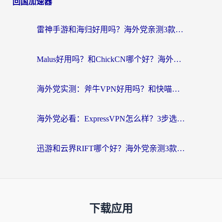
回国加速器
雷神手游和海归好用吗？海外党亲测3款热门回国加速器+番茄加速器深度体验
Malus好用吗？和ChickCN哪个好？海外党亲测：选对回国加速器，追剧游戏不卡顿
海外党实测：斧牛VPN好用吗？和快喵VPN对比哪个回国效果更好？附3款热门加速器深度分析
海外党必看：ExpressVPN怎么样？3步选对回国加速器，无缝刷国内剧玩手游
迅游和云界RIFT哪个好？海外党亲测3款回国加速器，教你无缝刷国内剧玩游戏
下载应用