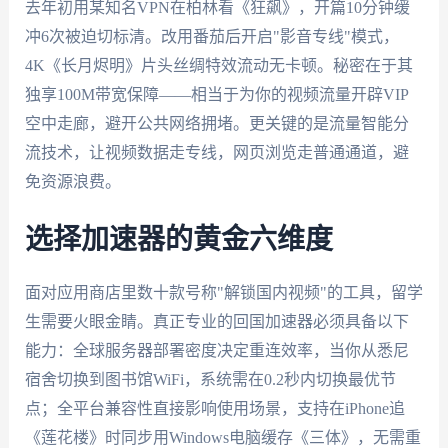
去年初用某知名VPN在柏林看《狂飙》，开篇10分钟缓
冲6次被迫切标清。改用番茄后开启"影音专线"模式，
4K《长月烬明》片头丝绸特效流动无卡顿。秘密在于其
独享100M带宽保障——相当于为你的视频流量开辟VIP
空中走廊，避开公共网络拥堵。更关键的是流量智能分
流技术，让视频数据走专线，网页浏览走普通通道，避
免资源浪费。
选择加速器的黄金六维度
面对应用商店里数十款号称"解锁国内视频"的工具，留学
生需要火眼金睛。真正专业的回国加速器必须具备以下
能力：全球服务器部署密度决定重连效率，当你从悉尼
宿舍切换到图书馆WiFi，系统需在0.2秒内切换最优节
点；全平台兼容性直接影响使用场景，支持在iPhone追
《莲花楼》时同步用Windows电脑缓存《三体》，无需重