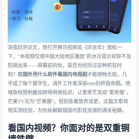
深夜赶完论文，想打开腾讯视频追《庆余年》放松一
下，"本视频仅限中国大陆地区播放"的冰冷提示却猝不及
防跳出来——屏幕前的你，是否也经历过这种抓狂时
刻？
在国外用什么软件看国内电视剧
才能顺畅无阻，几
乎成了每个留学生、海外工作者深夜emo的终极命题。地
域版权限制叠加跨境网络延迟，让爱奇艺变成"爱奇慢"，
芒果TV沦为"芒果圈"。但别急着放弃追更，这篇文章将
用实测经验，为你拆解解锁国内影视资源的通关秘籍。
看国内视频？你面对的是双重铜