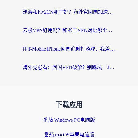
迅游和Fly2CN哪个好？海外党回国加速器真实测评与选择心法
云极VPN好用吗？和老王VPN对比哪个回国效果更好？海外党必看的真实体验指南
用T-Mobile iPhone回国追剧打游戏，我差点把手机砸了
海外党必看：回国VPN破解？别踩坑！3步选对加速器无缝刷国内资源
下载应用
番茄 Windows PC电脑版
番茄 macOS苹果电脑版