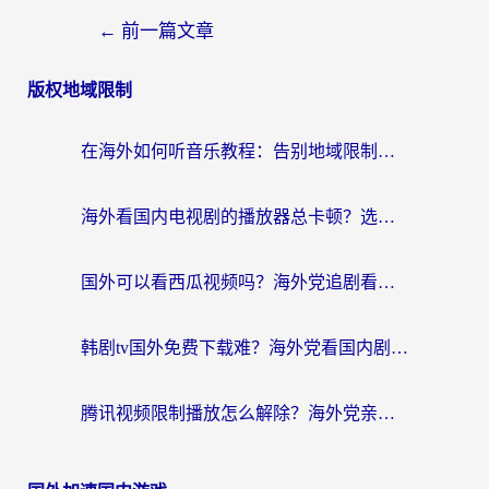
←
前一篇文章
版权地域限制
在海外如何听音乐教程：告别地域限制，随时听见国内的声音
海外看国内电视剧的播放器总卡顿？选对回国加速器才是关键
国外可以看西瓜视频吗？海外党追剧看片的终极解决方案
韩剧tv国外免费下载难？海外党看国内剧的加速器选择指南（附实用技巧）
腾讯视频限制播放怎么解除？海外党亲测有效的回国加速指南