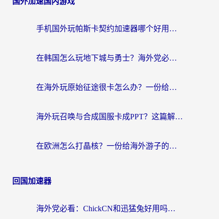
国外加速国内游戏
手机国外玩帕斯卡契约加速器哪个好用？海外党国服游戏之路的救星
在韩国怎么玩地下城与勇士？海外党必看的国服游戏加速全攻略
在海外玩原始征途很卡怎么办？一份给游子的终极指南
海外玩召唤与合成国服卡成PPT？这篇解决办法让你丝滑操作
在欧洲怎么打晶核？一份给海外游子的网络加速生存指南
回国加速器
海外党必看：ChickCN和迅猛兔好用吗？3招教你选对回国加速器