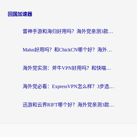
回国加速器
雷神手游和海归好用吗？海外党亲测3款热门回国加速器+番茄加速器深度体验
Malus好用吗？和ChickCN哪个好？海外党亲测：选对回国加速器，追剧游戏不卡顿
海外党实测：斧牛VPN好用吗？和快喵VPN对比哪个回国效果更好？附3款热门加速器深度分析
海外党必看：ExpressVPN怎么样？3步选对回国加速器，无缝刷国内剧玩手游
迅游和云界RIFT哪个好？海外党亲测3款回国加速器，教你无缝刷国内剧玩游戏