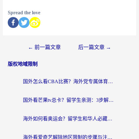
Spread the love
←
前一篇文章
后一篇文章
→
版权地域限制
国外怎么看CBA比赛？海外党专属体育直播指南，告别地区限制看球自由
国外看芒果tv总卡？留学生亲测：3步解决地域限制+流畅追剧攻略
海外如何看奥运会？留学生和华人必藏的体育赛事观看终极指南
海外看爱奇艺解除地区限制的步骤与注意事项详解：留学生必看的无卡顿追剧指南