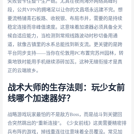
失败会卡住整个生产链。尤其在夜间海外网络高峰时
段，公共VPN的拥堵足以让你的文昌塔永远建不完。想
要流畅铺青石板路、收税银、布局市井，需要的是持续
稳定连接而非峰值速度。这意味着加速器必须具备全天
候自适应能力，当检测到常规线路波动时秒切备用通
道，就像古镇里的水系总能找到新支流。更关键的是跨
平台同步支持——当你在伦敦用PC布置完苏州园林，转
乘地铁时能用手机继续添砖加瓦，这种无缝衔接才是真
正的云端故乡。
战术大师的生存法则：玩少女前
线哪个加速器好？
战略游戏玩家最怕的不是敌方Boss，而是战斗到关键回
合突然跳出的“重新连接”。《少女前线》这类需要精密排
兵布阵的游戏，掉线重连往往意味着全员覆没。常见加