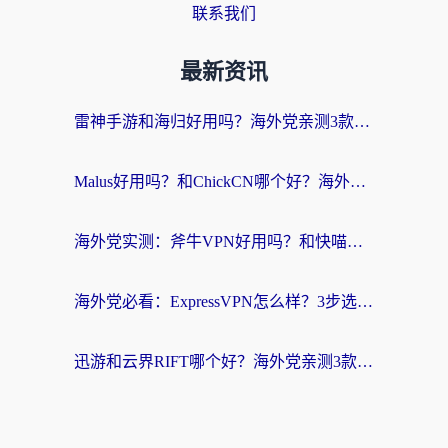
联系我们
最新资讯
雷神手游和海归好用吗？海外党亲测3款热门回国加速器+番茄加速器深度体验
Malus好用吗？和ChickCN哪个好？海外党亲测：选对回国加速器，追剧游戏不卡顿
海外党实测：斧牛VPN好用吗？和快喵VPN对比哪个回国效果更好？附3款热门加速器深度分析
海外党必看：ExpressVPN怎么样？3步选对回国加速器，无缝刷国内剧玩手游
迅游和云界RIFT哪个好？海外党亲测3款回国加速器，教你无缝刷国内剧玩游戏