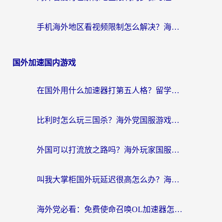
手机海外地区看视频限制怎么解决？海外党追剧看片的实用指南
国外加速国内游戏
在国外用什么加速器打第五人格？留学生亲测：这6个功能才是关键！
比利时怎么玩三国杀？海外党国服游戏加速器终极指南（附问道CODOL优化方案）
外国可以打流放之路吗？海外玩家国服游戏畅玩终极指南（附实测推荐）
叫我大掌柜国外玩延迟很高怎么办？海外党亲测的国服游戏加速全攻略
海外党必看：免费使命召唤OL加速器怎么选？3个国服游戏加速痛点一次性解决