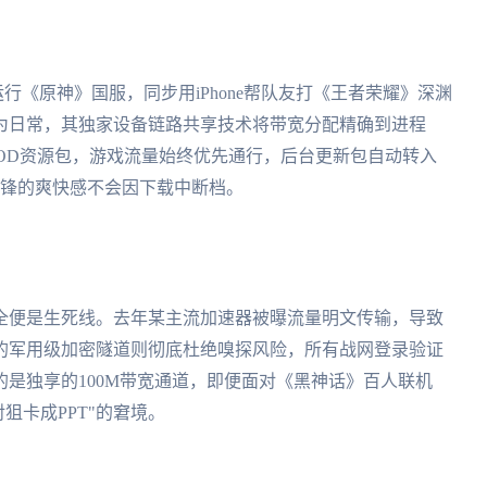
运行《原神》国服，同步用iPhone帮队友打《王者荣耀》深渊
为日常，其独家设备链路共享技术将带宽分配精确到进程
OD资源包，游戏流量始终优先通行，后台更新包自动转入
先锋的爽快感不会因下载中断档。
全便是生死线。去年某主流加速器被曝流量明文传输，导致
的军用级加密隧道则彻底杜绝嗅探风险，所有战网登录验证
是独享的100M带宽通道，即便面对《黑神话》百人联机
狙卡成PPT"的窘境。