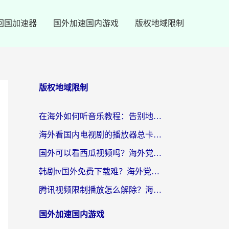
回国加速器
国外加速国内游戏
版权地域限制
版权地域限制
在海外如何听音乐教程：告别地域限制，随时听见国内的声音
海外看国内电视剧的播放器总卡顿？选对回国加速器才是关键
国外可以看西瓜视频吗？海外党追剧看片的终极解决方案
韩剧tv国外免费下载难？海外党看国内剧的加速器选择指南（附实用技巧）
腾讯视频限制播放怎么解除？海外党亲测有效的回国加速指南
国外加速国内游戏