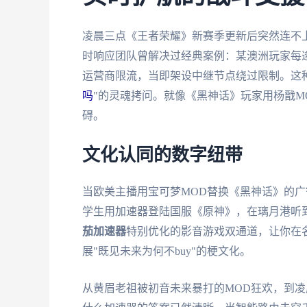
凌晨三点《王者荣耀》新赛季更新后突然连不
时响应团队曾解决过经典案例：某澳洲玩家每逢
运营商限流，当即架设中继节点绕过限制。这
吗
"的灵魂拷问。就像《黑神话》玩家用杨戬M
碍。
文化认同的数字纽带
当欧美主播用宝可梦MOD替换《黑神话》的
学生用加速器登陆国服《原神》，在璃月港听
茄加速器
特别优化的影音游戏双通道，让你在
展"既见未来为何不buy"的梗文化。
从黄眉老祖被初音未来暴打的MOD狂欢，到