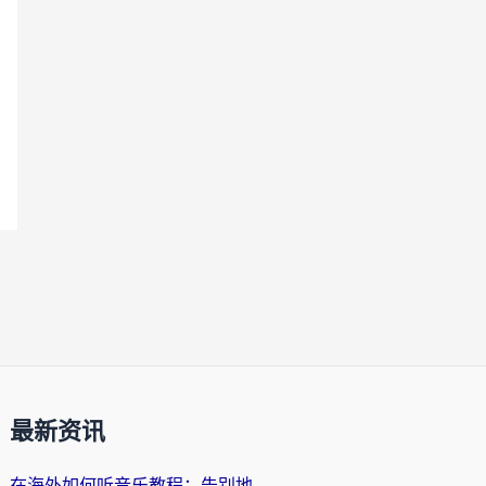
最新资讯
在海外如何听音乐教程：告别地域限制，随时听见国内的声音