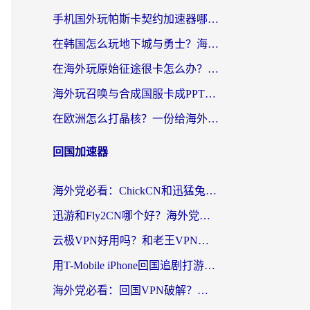
手机国外玩帕斯卡契约加速器哪个好用？海外党国服游戏之路的救星
在韩国怎么玩地下城与勇士？海外党必看的国服游戏加速全攻略
在海外玩原始征途很卡怎么办？一份给游子的终极指南
海外玩召唤与合成国服卡成PPT？这篇解决办法让你丝滑操作
在欧洲怎么打晶核？一份给海外游子的网络加速生存指南
回国加速器
海外党必看：ChickCN和迅猛兔好用吗？3招教你选对回国加速器
迅游和Fly2CN哪个好？海外党回国加速器真实测评与选择心法
云极VPN好用吗？和老王VPN对比哪个回国效果更好？海外党必看的真实体验指南
用T-Mobile iPhone回国追剧打游戏，我差点把手机砸了
海外党必看：回国VPN破解？别踩坑！3步选对加速器无缝刷国内资源