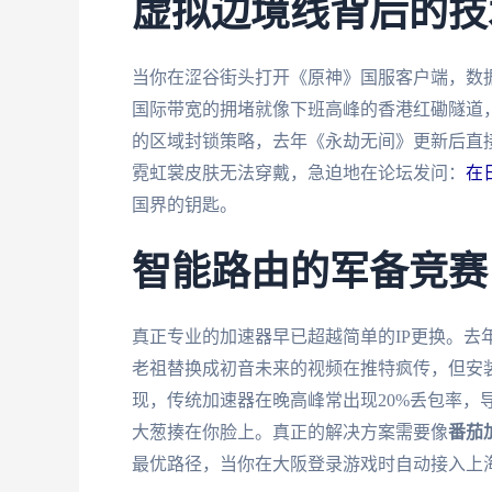
虚拟边境线背后的技
当你在涩谷街头打开《原神》国服客户端，数
国际带宽的拥堵就像下班高峰的香港红磡隧道
的区域封锁策略，去年《永劫无间》更新后直接
霓虹裳皮肤无法穿戴，急迫地在论坛发问：
在
国界的钥匙。
智能路由的军备竞赛
真正专业的加速器早已超越简单的IP更换。去
老祖替换成初音未来的视频在推特疯传，但安
现，传统加速器在晚高峰常出现20%丢包率，
大葱揍在你脸上。真正的解决方案需要像
番茄
最优路径，当你在大阪登录游戏时自动接入上海