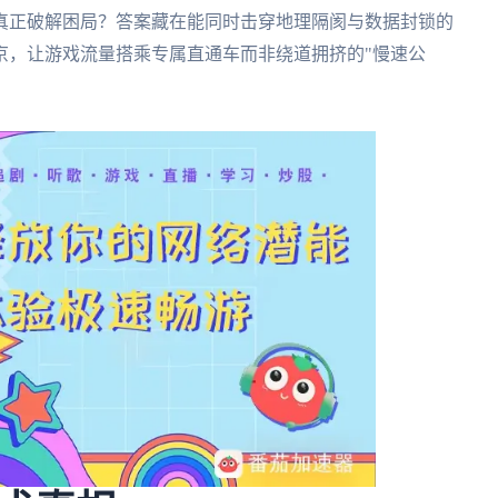
真正破解困局？答案藏在能同时击穿地理隔阂与数据封锁的
京，让游戏流量搭乘专属直通车而非绕道拥挤的"慢速公