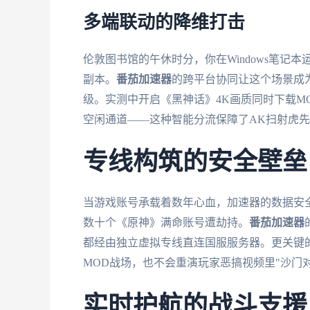
多端联动的降维打击
伦敦图书馆的午休时分，你在Windows笔记本
副本。
番茄加速器
的跨平台协同让这个场景成
级。实测中开启《黑神话》4K画质同时下载M
空闲通道——这种智能分流保障了AK扫射虎
专线构筑的安全壁垒
当游戏账号承载着数年心血，加速器的数据安
数十个《原神》满命账号遭劫持。
番茄加速器
都经由独立虚拟专线直连国服服务器。更关键的
MOD战场，也不会重演玩家恶搞视频里"沙门对
实时护航的战斗支援