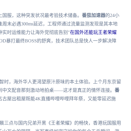
上国服，这种突发状况最考验技术储备。
番茄加速器
的24小
周末必遇300ms延迟，工程师通过流量监测发现是其本地
种实时运维能力让海外党彻底告别"
在国外还能玩王者荣耀
OD暴打最终BOSS的舒爽，技术团队总是快人一步解决障
广智时，海外华人更渴望原汁原味的本土体验。上个月东京留
到中文配音那刻激动地拍桌——这才是真正的情怀连接。
番
名古屋出租屋既能4K直播哔哩哔哩拜年祭，又能零延迟施
凌晨三点与国内兄弟开黑《王者荣耀》的畅快，香港玩国服用