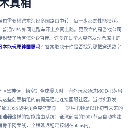
术真相
据包需要横跨东海经多国路由中转，每一步都是性能损耗。
，普通VPN如同让跑车开上乡间土路。更致命的是游戏公司
封禁了所有海外IP直连。许多在日华人突然发现仓库里的
日本能玩原神国服吗
？答案取决于你是否找到那把穿透数字
年《黑神话：悟空》全球爆火时，海外玩家通过MOD把黄眉
装这些创意模组的前提是稳定连接国服社区。当时实测发
导致BOSS战中角色突然定身——这种卡顿足以让初音未来的
加速器
这样的智能路由系统：全球部署的300+节点自动构建
骨干网专线，全程延迟稳定控制在50ms内。