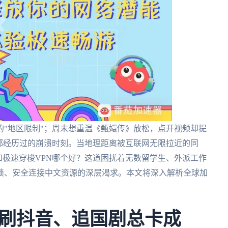
"地区限制"；周末想重温《甄嬛传》放松，点开视频却提
都经历过的崩溃时刻。当地理距离被互联网无限拉近的同
N和极速穿梭VPN哪个好？这道困扰着无数留学生、外派工作
锁、安全连接中文资源的深层渴求。本文将深入解析全球加
刷抖音、追国剧总卡成