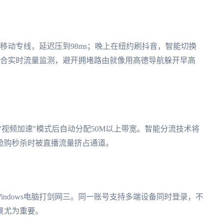
移动专线，延迟压到98ms；晚上在纽约刷抖音，智能切换
配合实时流量监测，避开拥堵路由就像用高德导航躲开早高
"视频加速"模式后自动分配50M以上带宽。智能分流技术将
抢购秒杀时被直播流量挤占通道。
Windows电脑打剑网三。同一账号支持多端设备同时登录，不
景尤为重要。