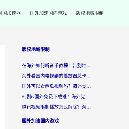
回国加速器
国外加速国内游戏
版权地域限制
版权地域限制
在海外如何听音乐教程：告别地域限制，随时听见国内的声音
海外看国内电视剧的播放器总卡顿？选对回国加速器才是关键
国外可以看西瓜视频吗？海外党追剧看片的终极解决方案
韩剧tv国外免费下载难？海外党看国内剧的加速器选择指南（附实用技巧）
腾讯视频限制播放怎么解除？海外党亲测有效的回国加速指南
国外加速国内游戏