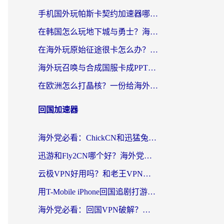
手机国外玩帕斯卡契约加速器哪个好用？海外党国服游戏之路的救星
在韩国怎么玩地下城与勇士？海外党必看的国服游戏加速全攻略
在海外玩原始征途很卡怎么办？一份给游子的终极指南
海外玩召唤与合成国服卡成PPT？这篇解决办法让你丝滑操作
在欧洲怎么打晶核？一份给海外游子的网络加速生存指南
回国加速器
海外党必看：ChickCN和迅猛兔好用吗？3招教你选对回国加速器
迅游和Fly2CN哪个好？海外党回国加速器真实测评与选择心法
云极VPN好用吗？和老王VPN对比哪个回国效果更好？海外党必看的真实体验指南
用T-Mobile iPhone回国追剧打游戏，我差点把手机砸了
海外党必看：回国VPN破解？别踩坑！3步选对加速器无缝刷国内资源