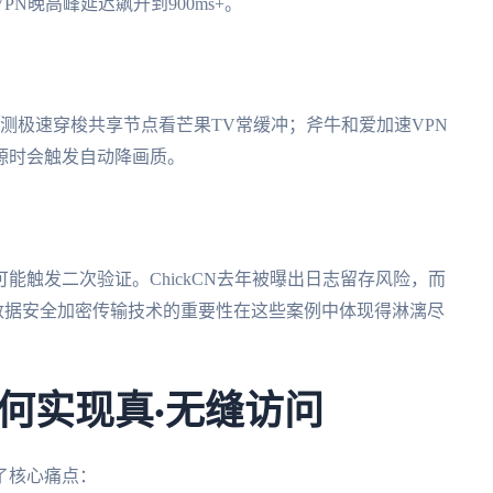
N晚高峰延迟飙升到900ms+。
。实测极速穿梭共享节点看芒果TV常缓冲；斧牛和爱加速VPN
源时会触发自动降画质。
能触发二次验证。ChickCN去年被曝出日志留存风险，而
洞。数据安全加密传输技术的重要性在这些案例中体现得淋漓尽
何实现真·无缝访问
了核心痛点：