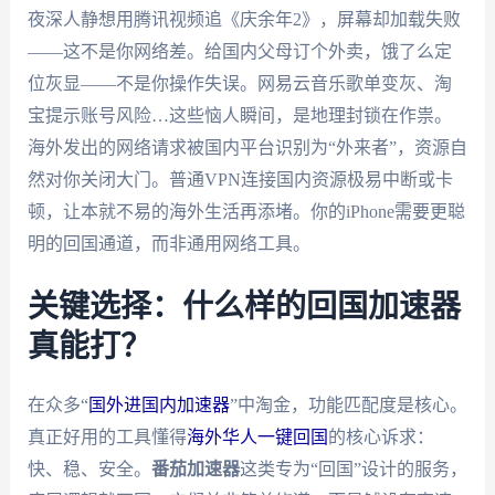
夜深人静想用腾讯视频追《庆余年2》，屏幕却加载失败
——这不是你网络差。给国内父母订个外卖，饿了么定
位灰显——不是你操作失误。网易云音乐歌单变灰、淘
宝提示账号风险…这些恼人瞬间，是地理封锁在作祟。
海外发出的网络请求被国内平台识别为“外来者”，资源自
然对你关闭大门。普通VPN连接国内资源极易中断或卡
顿，让本就不易的海外生活再添堵。你的iPhone需要更聪
明的回国通道，而非通用网络工具。
关键选择：什么样的回国加速器
真能打？
在众多“
国外进国内加速器
”中淘金，功能匹配度是核心。
真正好用的工具懂得
海外华人一键回国
的核心诉求：
快、稳、安全。
番茄加速器
这类专为“回国”设计的服务，