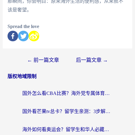
那瞬间，你会明白：原来海外生活的便利感，从来就不
该是奢望。
Spread the love
←
前一篇文章
后一篇文章
→
版权地域限制
国外怎么看CBA比赛？海外党专属体育直播指南，告别地区限制看球自由
国外看芒果tv总卡？留学生亲测：3步解决地域限制+流畅追剧攻略
海外如何看奥运会？留学生和华人必藏的体育赛事观看终极指南