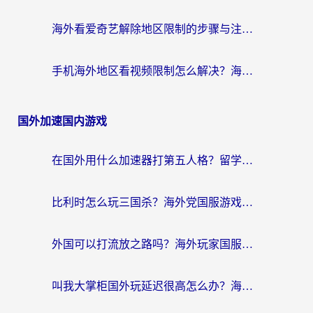
海外看爱奇艺解除地区限制的步骤与注意事项详解：留学生必看的无卡顿追剧指南
手机海外地区看视频限制怎么解决？海外党追剧看片的实用指南
国外加速国内游戏
在国外用什么加速器打第五人格？留学生亲测：这6个功能才是关键！
比利时怎么玩三国杀？海外党国服游戏加速器终极指南（附问道CODOL优化方案）
外国可以打流放之路吗？海外玩家国服游戏畅玩终极指南（附实测推荐）
叫我大掌柜国外玩延迟很高怎么办？海外党亲测的国服游戏加速全攻略