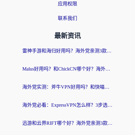
应用权限
联系我们
最新资讯
雷神手游和海归好用吗？海外党亲测3款热门回国加速器+番茄加速器深度体验
Malus好用吗？和ChickCN哪个好？海外党亲测：选对回国加速器，追剧游戏不卡顿
海外党实测：斧牛VPN好用吗？和快喵VPN对比哪个回国效果更好？附3款热门加速器深度分析
海外党必看：ExpressVPN怎么样？3步选对回国加速器，无缝刷国内剧玩手游
迅游和云界RIFT哪个好？海外党亲测3款回国加速器，教你无缝刷国内剧玩游戏