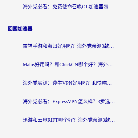
海外党必看：免费使命召唤OL加速器怎么选？3个国服游戏加速痛点一次性解决
回国加速器
雷神手游和海归好用吗？海外党亲测3款热门回国加速器+番茄加速器深度体验
Malus好用吗？和ChickCN哪个好？海外党亲测：选对回国加速器，追剧游戏不卡顿
海外党实测：斧牛VPN好用吗？和快喵VPN对比哪个回国效果更好？附3款热门加速器深度分析
海外党必看：ExpressVPN怎么样？3步选对回国加速器，无缝刷国内剧玩手游
迅游和云界RIFT哪个好？海外党亲测3款回国加速器，教你无缝刷国内剧玩游戏