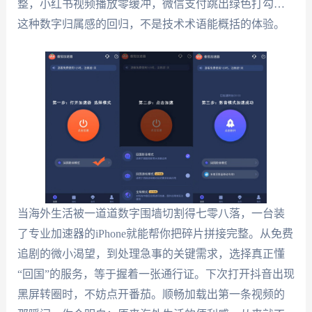
整，小红书视频播放零缓冲，微信支付跳出绿色打勾…
这种数字归属感的回归，不是技术术语能概括的体验。
当海外生活被一道道数字围墙切割得七零八落，一台装
了专业加速器的iPhone就能帮你把碎片拼接完整。从免费
追剧的微小渴望，到处理急事的关键需求，选择真正懂
“回国”的服务，等于握着一张通行证。下次打开抖音出现
黑屏转圈时，不妨点开番茄。顺畅加载出第一条视频的