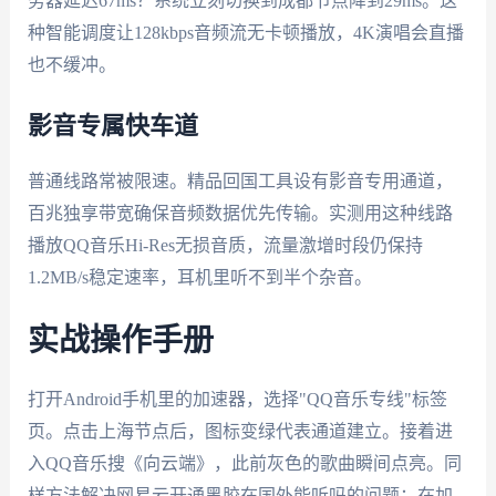
务器延迟67ms？系统立刻切换到成都节点降到29ms。这
种智能调度让128kbps音频流无卡顿播放，4K演唱会直播
也不缓冲。
影音专属快车道
普通线路常被限速。精品回国工具设有影音专用通道，
百兆独享带宽确保音频数据优先传输。实测用这种线路
播放QQ音乐Hi-Res无损音质，流量激增时段仍保持
1.2MB/s稳定速率，耳机里听不到半个杂音。
实战操作手册
打开Android手机里的加速器，选择"QQ音乐专线"标签
页。点击上海节点后，图标变绿代表通道建立。接着进
入QQ音乐搜《向云端》，此前灰色的歌曲瞬间点亮。同
样方法解决网易云开通黑胶在国外能听吗的问题：在加