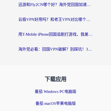
迅游和Fly2CN哪个好？海外党回国加速器真实测评与选择心法
云极VPN好用吗？和老王VPN对比哪个回国效果更好？海外党必看的真实体验指南
用T-Mobile iPhone回国追剧打游戏，我差点把手机砸了
海外党必看：回国VPN破解？别踩坑！3步选对加速器无缝刷国内资源
下载应用
番茄 Windows PC电脑版
番茄 macOS苹果电脑版