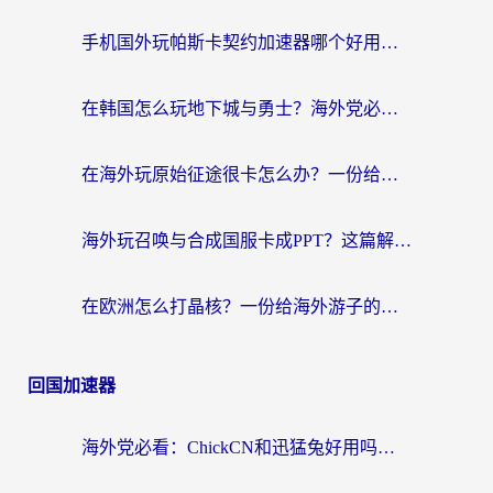
手机国外玩帕斯卡契约加速器哪个好用？海外党国服游戏之路的救星
在韩国怎么玩地下城与勇士？海外党必看的国服游戏加速全攻略
在海外玩原始征途很卡怎么办？一份给游子的终极指南
海外玩召唤与合成国服卡成PPT？这篇解决办法让你丝滑操作
在欧洲怎么打晶核？一份给海外游子的网络加速生存指南
回国加速器
海外党必看：ChickCN和迅猛兔好用吗？3招教你选对回国加速器