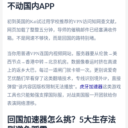
不动国内APP
初到英国的Kai试过用学校推荐的VPN访问知网查文献，
网页加载了整整五分钟，导师的催稿邮件已经塞满收件
箱。不是网速不够快，而是回国的路特别堵。
当你用普通VPN连国内视频网站，服务器要从伦敦→美
西节点→香港中转→北京机房。数据像春运时挤在高速
上的返乡大巴，每过一道闸门就卡顿一次。更别说爱奇
艺优酷们早看穿了这类翻墙技术，专线识别境外IP，直接
弹窗“该内容因版权限制无法播放”。
虎牙加速器
这类游戏
工具也只能勉强支撑国际服，对战类国服一开团就给你
表演网络漂移。
回国加速器怎么挑？5大生存法