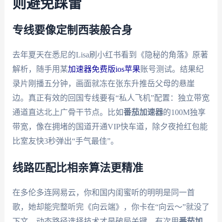
则避免踩雷
专线要像定制西装般合身
去年夏天在悉尼的Lisa刷小红书看到《隐秘的角落》原著
解析，随手用某
加速器免费版ios苹果
账号测试。结果纪
录片刚播五分钟，画面就冻在张东升推岳父母的悬崖
边。真正有效的回国专线要有“私人飞机”配置：独立带宽
通道直达北上广骨干节点。比如
番茄加速器
的100M独享
带宽，像在拥堵的国道开通VIP快车道，除夕夜抢红包能
比室友快3秒弹出“手气最佳”。
线路匹配比相亲算法更精准
在多伦多连网易云，你和国内闺蜜听的明明是同一首
歌，她却能完整听完《向云端》，你卡在“向云～”就没了
下文。动态路径选择技术才是破局关键。有次用
番茄加