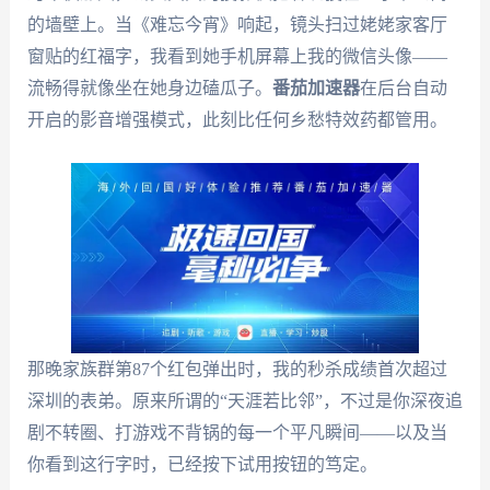
的墙壁上。当《难忘今宵》响起，镜头扫过姥姥家客厅
窗贴的红福字，我看到她手机屏幕上我的微信头像——
流畅得就像坐在她身边磕瓜子。
番茄加速器
在后台自动
开启的影音增强模式，此刻比任何乡愁特效药都管用。
那晚家族群第87个红包弹出时，我的秒杀成绩首次超过
深圳的表弟。原来所谓的“天涯若比邻”，不过是你深夜追
剧不转圈、打游戏不背锅的每一个平凡瞬间——以及当
你看到这行字时，已经按下试用按钮的笃定。