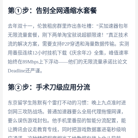
第①步：告别全网通缩水套餐
去年双十一，伦敦租房群里炸出条吐槽：“买加速器包年
无限流量套餐，刚下两单淘宝就说超额限速！”真正技术
流的解决方案，需要支持P2P穿透和海量数据传输。实测
用番茄连续12小时挂机下载《庆余年2》全集，峰值速率
始终在89Mbps上下浮动——他们的无限流量承诺比论文
Deadline还严谨。
第②步：手术刀级应用分流
东京留学生陈默有个雷打不动的习惯：晚上九点准时进
剑网三攻防战场。普通加速器要么全局代理拖慢网课，
要么误伤游戏封包。他手机里番茄的智能分流配置，能
让腾讯会议走教育专线，同时把游戏数据塞进毫秒级响