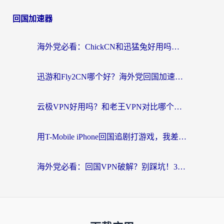
回国加速器
海外党必看：ChickCN和迅猛兔好用吗？3招教你选对回国加速器
迅游和Fly2CN哪个好？海外党回国加速器真实测评与选择心法
云极VPN好用吗？和老王VPN对比哪个回国效果更好？海外党必看的真实体验指南
用T-Mobile iPhone回国追剧打游戏，我差点把手机砸了
海外党必看：回国VPN破解？别踩坑！3步选对加速器无缝刷国内资源