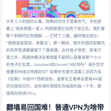
大年三十的纽约公寓，刚煮好的饺子冒着热气，手机屏
幕上“相亲相爱一家人”的群聊里红包雨下得正欢。我盯着
那个刺眼的红色圆圈——它转了三圈，最终弹出提示：
“网络连接错误，请重试”。那一瞬间，窗外的烟花和屋内
的欢声笑语都被按下了静音键。此时我才惊觉：原来万
里之外，网速快慢决定着我能不能把心意塞进那个小小
的电子红包里。Quickback和DevuteCN好用吗？海外党究
竟要如何绕过地域封印？如果你也曾在凌晨三点因为追
《狂飙》卡成PPT而砸鼠标，或者在王者峡谷里被460延
迟坑掉段位时，这份海外用网生存指南的每一个字，都
值得你刻进DNA。
翻墙易回国难！普通VPN为啥带