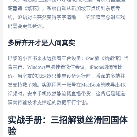
速器
追《繁花》，系统自动从新加坡节点切到东京专
线，沪语对白突然变得字字清晰——它知道宝总飙车戏
码需要更低延迟。
多屏齐开才是人间真实
巴黎的小言书桌永远摆着三台设备：iPad放《甄嬛传》当
背景音，Windows电脑挂着微信会议，iPhone刷淘宝比
价。当室友的加速器只能单设备运行时，番茄的多端并
发支持救了她。实测用同一账号在MacBook剪映导出4K
视频时，安卓手机依然能流畅直播带货，这背后是隧道
隔离传输技术支撑起的数据平行宇宙。
实战手册：三招解锁丝滑回国体
验