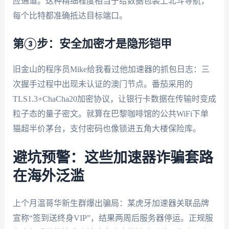
应通道。这种精细程度相当于给数据包装上北斗导航，
每个比特都准确抵达目标端口。
第③步：安全加密才是隐形铠甲
旧金山的程序员Mike给我看过他加速器的抓包日志：三
次握手过程中出现未认证的澳门节点。番茄采用的
TLS1.3+ChaCha20加密协议，让银行卡数据在传输时变成
粒子态的量子密文。就算在巴黎咖啡馆的公共WiFi下单
猫超半价茅台，支付密码也像锁进五角大楼保险库。
避坑预警：这些加速器诈骗套路
在海外泛滥
上个月温哥华新生群爆出骗局：某虎牙加速器关联品牌
宣称“签到送终身VIP”，结果两周后服务器停运。正规服