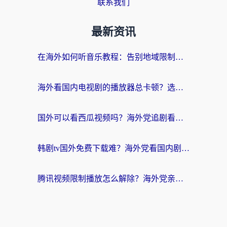
联系我们
最新资讯
在海外如何听音乐教程：告别地域限制，随时听见国内的声音
海外看国内电视剧的播放器总卡顿？选对回国加速器才是关键
国外可以看西瓜视频吗？海外党追剧看片的终极解决方案
韩剧tv国外免费下载难？海外党看国内剧的加速器选择指南（附实用技巧）
腾讯视频限制播放怎么解除？海外党亲测有效的回国加速指南