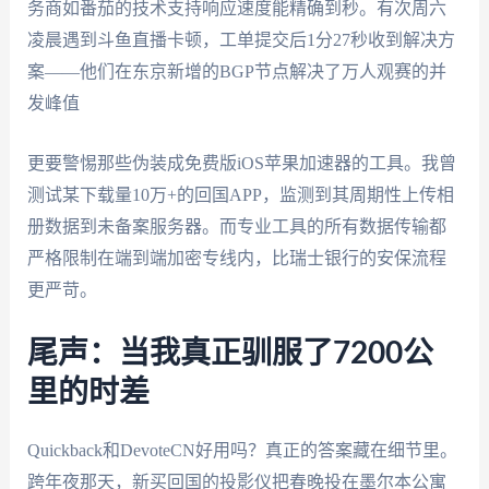
务商如番茄的技术支持响应速度能精确到秒。有次周六
凌晨遇到斗鱼直播卡顿，工单提交后1分27秒收到解决方
案——他们在东京新增的BGP节点解决了万人观赛的并
发峰值
更要警惕那些伪装成免费版iOS苹果加速器的工具。我曾
测试某下载量10万+的回国APP，监测到其周期性上传相
册数据到未备案服务器。而专业工具的所有数据传输都
严格限制在端到端加密专线内，比瑞士银行的安保流程
更严苛。
尾声：当我真正驯服了7200公
里的时差
Quickback和DevoteCN好用吗？真正的答案藏在细节里。
跨年夜那天，新买回国的投影仪把春晚投在墨尔本公寓