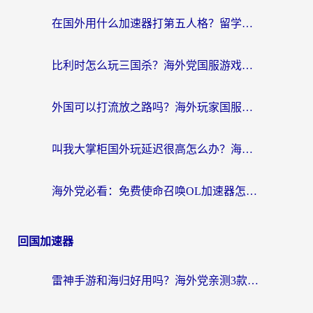
在国外用什么加速器打第五人格？留学生亲测：这6个功能才是关键！
比利时怎么玩三国杀？海外党国服游戏加速器终极指南（附问道CODOL优化方案）
外国可以打流放之路吗？海外玩家国服游戏畅玩终极指南（附实测推荐）
叫我大掌柜国外玩延迟很高怎么办？海外党亲测的国服游戏加速全攻略
海外党必看：免费使命召唤OL加速器怎么选？3个国服游戏加速痛点一次性解决
回国加速器
雷神手游和海归好用吗？海外党亲测3款热门回国加速器+番茄加速器深度体验