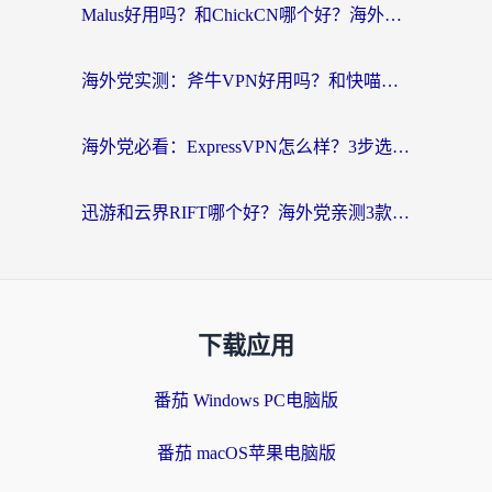
Malus好用吗？和ChickCN哪个好？海外党亲测：选对回国加速器，追剧游戏不卡顿
海外党实测：斧牛VPN好用吗？和快喵VPN对比哪个回国效果更好？附3款热门加速器深度分析
海外党必看：ExpressVPN怎么样？3步选对回国加速器，无缝刷国内剧玩手游
迅游和云界RIFT哪个好？海外党亲测3款回国加速器，教你无缝刷国内剧玩游戏
下载应用
番茄 Windows PC电脑版
番茄 macOS苹果电脑版