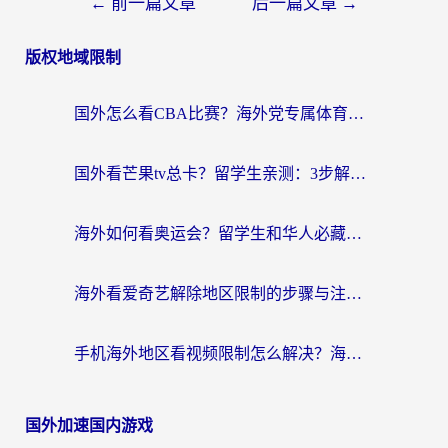
←
前一篇文章
后一篇文章
→
版权地域限制
国外怎么看CBA比赛？海外党专属体育直播指南，告别地区限制看球自由
国外看芒果tv总卡？留学生亲测：3步解决地域限制+流畅追剧攻略
海外如何看奥运会？留学生和华人必藏的体育赛事观看终极指南
海外看爱奇艺解除地区限制的步骤与注意事项详解：留学生必看的无卡顿追剧指南
手机海外地区看视频限制怎么解决？海外党追剧看片的实用指南
国外加速国内游戏