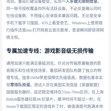
项目。番茄打破设备壁垒，实现
一人多端无限制登录
。
同一账号授权覆盖你所有活跃设备。不必反复确认同时
在线设备数、不用操心安卓版本兼容问题。无论是安卓
手机下载学习强国、iOS上看爱奇艺、Windows上使用银
行插件还是mac打开网易云音乐歌单，登录瞬间即获得网
络主权。
专属加速专线：游戏影音级无损传输
通用加速只能满足基础浏览。针对对传输质量敏感的影
音娱乐和在线竞技场景，番茄研发团队构建了独立的物
理专线。独享100M带宽保障优先级极高，数据包基本实
现
零排队抢道
。测试人员在美国实测连接《英雄联盟》
国服服务器时，延迟稳定维持在55ms-70ms区间；在上海
Bilibili服务器拉取4K纪录片，缓冲时间不超过一秒。在
Steam下载国区限定的游戏补丁时，峰值速度可跑满本地