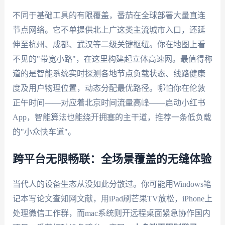
不同于基础工具的有限覆盖，番茄在全球部署大量直连
节点网络。它不单提供北上广这类主流城市入口，还延
伸至杭州、成都、武汉等二级关键枢纽。你在地图上看
不见的"带宽小路"，在这里构建起立体高速网。最值得称
道的是智能系统实时探测各地节点负载状态、线路健康
度及用户物理位置，动态分配最优路径。哪怕你在伦敦
正午时间——对应着北京时间流量高峰——启动小红书
App，智能算法也能绕开拥塞的主干道，推荐一条低负载
的"小众快车道"。
跨平台无限畅联：全场景覆盖的无缝体验
当代人的设备生态从没如此分散过。你可能用Windows笔
记本写论文查知网文献，用iPad刷芒果TV放松，iPhone上
处理微信工作群，而mac系统则开远程桌面紧急协作国内