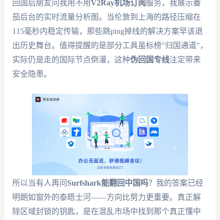
回国后朋友问我用不用
V2Ray机场订阅
服务，我展示番
茄后台的实时流量分析图。当伦敦到上海的路径压缩在
115毫秒内稳定传输，那些跳ping掉线的解决方案早该退
出历史舞台。值得提醒的是部分工具虽标榜"归国通道"，
实际仍是走的国际节点倒灌，这种
伪回国专线
注定带来
安全隐患。
所以当有人再问
Surfshark能翻回中国吗
？我的答案已经
明朗如窗外的泰晤士河——方向比努力更重要。真正解
除区域封锁的钥匙，是在混乱市场中找到那个真正懂中