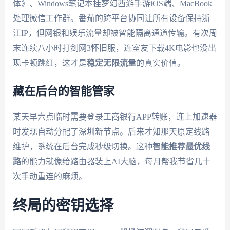
体》、Windows笔记本挂梦幻西游手游iOS端、MacBook
处理微信工作群。番茄的跨平台协同让所有设备保持浙
江IP，但网银和娱乐流量却被智能隔离通道传输。有次周
末连续八小时打剑网3怀旧服，连室友下载4K电影也没出
现卡顿跳红，这才是
稳定无限流量
的真实价值。
藏在后台的智能管家
某天早六点临时需要登录工商银行APP转账，连上加速器
时发现自动分配了深圳新节点。后来才知那天原定线路
维护，系统在后台完成秒级切换。这种
智能推荐最优线
路
的能力就像给路由器装上AI大脑，每月帮我节省几十
次手动重连的麻烦。
终局的密钥选择