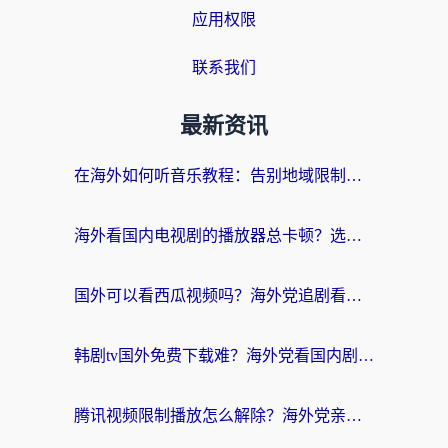
应用权限
联系我们
最新资讯
在海外如何听音乐教程：告别地域限制，随时听见国内的声音
海外看国内电视剧的播放器总卡顿？选对回国加速器才是关键
国外可以看西瓜视频吗？海外党追剧看片的终极解决方案
韩剧tv国外免费下载难？海外党看国内剧的加速器选择指南（附实用技巧）
腾讯视频限制播放怎么解除？海外党亲测有效的回国加速指南