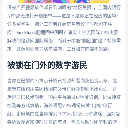
深夜点开视频软件却看到刺眼的"地区受限"，连国内银行
APP都无法打开缴账单——这是不是你正在经历的困境？
许多留学生、海外工作者在厨房煮着饺子时都忍不住
问：
Surfshark能翻回中国吗
？事实上主流国际VPN主要
解决的是访问国际网络，而对于精准"翻回国"这个特殊需
求，就像用西餐刀切东坡肉，工具和方向都不对路。
被锁在门外的数字游民
当你在巴黎的公寓点开腾讯视频却看到灰色提示条，或
是想在纽约用美团给国内父母订鲜花却刷不出页面，背
后是层层技术封锁。国内平台通过IP地址识别、协议特征
检测等方式筑墙，海外通用VPN通常只做"出墙"单行
线。更麻烦的是当你搜到"V2Ray机场订阅"攻略，面对复
杂协议配置和随时失效的节点，焦头烂额时刚解封的游