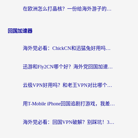
在欧洲怎么打晶核？一份给海外游子的网络加速生存指南
回国加速器
海外党必看：ChickCN和迅猛兔好用吗？3招教你选对回国加速器
迅游和Fly2CN哪个好？海外党回国加速器真实测评与选择心法
云极VPN好用吗？和老王VPN对比哪个回国效果更好？海外党必看的真实体验指南
用T-Mobile iPhone回国追剧打游戏，我差点把手机砸了
海外党必看：回国VPN破解？别踩坑！3步选对加速器无缝刷国内资源