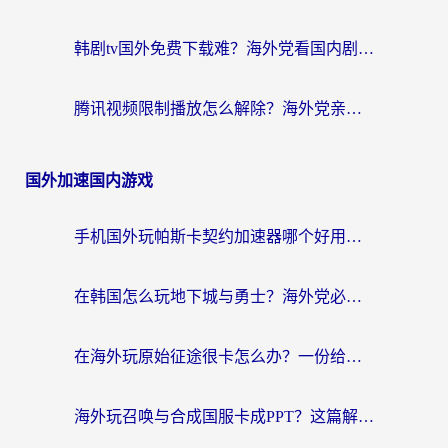
韩剧tv国外免费下载难？海外党看国内剧的加速器选择指南（附实用技巧）
腾讯视频限制播放怎么解除？海外党亲测有效的回国加速指南
国外加速国内游戏
手机国外玩帕斯卡契约加速器哪个好用？海外党国服游戏之路的救星
在韩国怎么玩地下城与勇士？海外党必看的国服游戏加速全攻略
在海外玩原始征途很卡怎么办？一份给游子的终极指南
海外玩召唤与合成国服卡成PPT？这篇解决办法让你丝滑操作