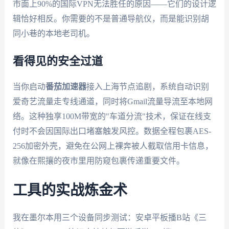
市面上90%的国际VPN无法胜任的原因——它们的设计逻
辑恰好相反。你需要的不是普通导航仪，而是能识别胡
同小巷的本地老司机。
看得见的安全过道
当你启动
番茄加速器
接入上海节点追剧，系统自动识别
爱奇艺流量走专线通道，同时将Gmail流量导流至本地网
络。这种独享100M带宽的"车道分流"技术，保证在线支
付时不会因国际出口堵塞触发风控。数据全程包裹AES-
256加密外壳，避免在公网上裸奔被人截取信用卡信息，
就像在熙攘的夜市里用防窥包裹传递重要文件。
工具的实战炼金术
我在墨尔本用三个设备同步测试：安卓平板播B站《三