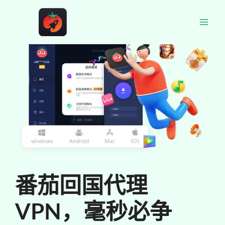
跳
至
Main
内
容
Men
番茄回国代理
VPN，毫秒必争