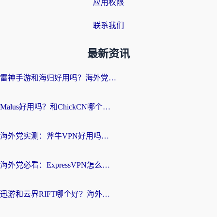
应用权限
联系我们
最新资讯
雷神手游和海归好用吗？海外党亲测3款热门回国加速器+番茄加速器深度体验
Malus好用吗？和ChickCN哪个好？海外党亲测：选对回国加速器，追剧游戏不卡顿
海外党实测：斧牛VPN好用吗？和快喵VPN对比哪个回国效果更好？附3款热门加速器深度分析
海外党必看：ExpressVPN怎么样？3步选对回国加速器，无缝刷国内剧玩手游
迅游和云界RIFT哪个好？海外党亲测3款回国加速器，教你无缝刷国内剧玩游戏