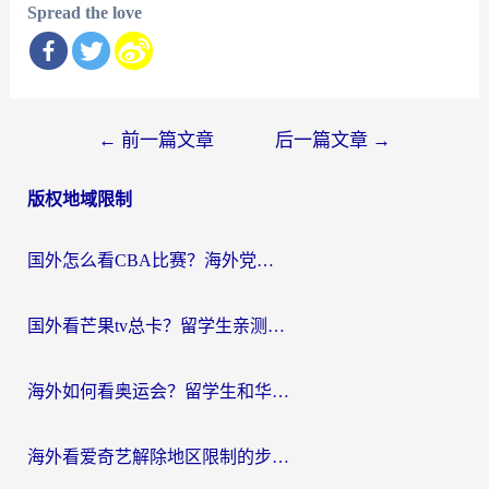
Spread the love
文
←
前一篇文章
后一篇文章
→
章
版权地域限制
导
航
国外怎么看CBA比赛？海外党专属体育直播指南，告别地区限制看球自由
国外看芒果tv总卡？留学生亲测：3步解决地域限制+流畅追剧攻略
海外如何看奥运会？留学生和华人必藏的体育赛事观看终极指南
海外看爱奇艺解除地区限制的步骤与注意事项详解：留学生必看的无卡顿追剧指南