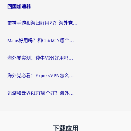
回国加速器
雷神手游和海归好用吗？海外党亲测3款热门回国加速器+番茄加速器深度体验
Malus好用吗？和ChickCN哪个好？海外党亲测：选对回国加速器，追剧游戏不卡顿
海外党实测：斧牛VPN好用吗？和快喵VPN对比哪个回国效果更好？附3款热门加速器深度分析
海外党必看：ExpressVPN怎么样？3步选对回国加速器，无缝刷国内剧玩手游
迅游和云界RIFT哪个好？海外党亲测3款回国加速器，教你无缝刷国内剧玩游戏
下载应用