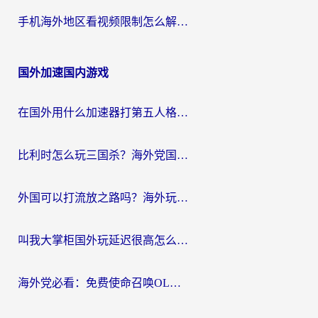
手机海外地区看视频限制怎么解决？海外党追剧看片的实用指南
国外加速国内游戏
在国外用什么加速器打第五人格？留学生亲测：这6个功能才是关键！
比利时怎么玩三国杀？海外党国服游戏加速器终极指南（附问道CODOL优化方案）
外国可以打流放之路吗？海外玩家国服游戏畅玩终极指南（附实测推荐）
叫我大掌柜国外玩延迟很高怎么办？海外党亲测的国服游戏加速全攻略
海外党必看：免费使命召唤OL加速器怎么选？3个国服游戏加速痛点一次性解决