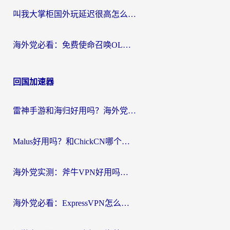
叫我大掌柜国外玩延迟很高怎么办？海外党亲测的国服游戏加速全攻略
海外党必看：免费使命召唤OL加速器怎么选？3个国服游戏加速痛点一次性解决
回国加速器
雷神手游和海归好用吗？海外党亲测3款热门回国加速器+番茄加速器深度体验
Malus好用吗？和ChickCN哪个好？海外党亲测：选对回国加速器，追剧游戏不卡顿
海外党实测：斧牛VPN好用吗？和快喵VPN对比哪个回国效果更好？附3款热门加速器深度分析
海外党必看：ExpressVPN怎么样？3步选对回国加速器，无缝刷国内剧玩手游