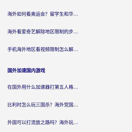
海外如何看奥运会？留学生和华人必藏的体育赛事观看终极指南
海外看爱奇艺解除地区限制的步骤与注意事项详解：留学生必看的无卡顿追剧指南
手机海外地区看视频限制怎么解决？海外党追剧看片的实用指南
国外加速国内游戏
在国外用什么加速器打第五人格？留学生亲测：这6个功能才是关键！
比利时怎么玩三国杀？海外党国服游戏加速器终极指南（附问道CODOL优化方案）
外国可以打流放之路吗？海外玩家国服游戏畅玩终极指南（附实测推荐）