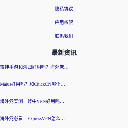
隐私协议
应用权限
联系我们
最新资讯
雷神手游和海归好用吗？海外党亲测3款热门回国加速器+番茄加速器深度体验
Malus好用吗？和ChickCN哪个好？海外党亲测：选对回国加速器，追剧游戏不卡顿
海外党实测：斧牛VPN好用吗？和快喵VPN对比哪个回国效果更好？附3款热门加速器深度分析
海外党必看：ExpressVPN怎么样？3步选对回国加速器，无缝刷国内剧玩手游