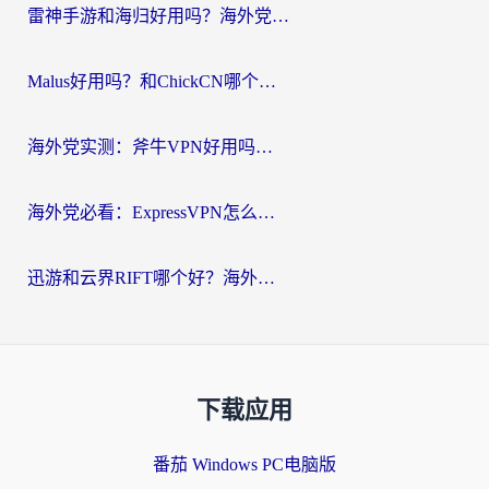
雷神手游和海归好用吗？海外党亲测3款热门回国加速器+番茄加速器深度体验
Malus好用吗？和ChickCN哪个好？海外党亲测：选对回国加速器，追剧游戏不卡顿
海外党实测：斧牛VPN好用吗？和快喵VPN对比哪个回国效果更好？附3款热门加速器深度分析
海外党必看：ExpressVPN怎么样？3步选对回国加速器，无缝刷国内剧玩手游
迅游和云界RIFT哪个好？海外党亲测3款回国加速器，教你无缝刷国内剧玩游戏
下载应用
番茄 Windows PC电脑版