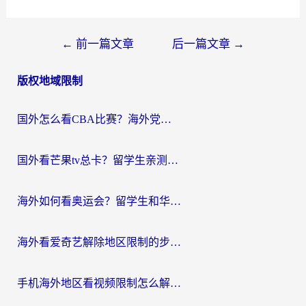
文
←
前一篇文章
后一篇文章
→
章
版权地域限制
导
航
国外怎么看CBA比赛？海外党专属体育直播指南，告别地区限制看球自由
国外看芒果tv总卡？留学生亲测：3步解决地域限制+流畅追剧攻略
海外如何看奥运会？留学生和华人必藏的体育赛事观看终极指南
海外看爱奇艺解除地区限制的步骤与注意事项详解：留学生必看的无卡顿追剧指南
手机海外地区看视频限制怎么解决？海外党追剧看片的实用指南