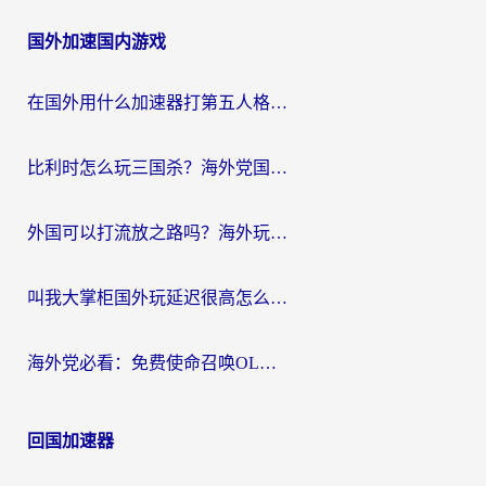
国外加速国内游戏
在国外用什么加速器打第五人格？留学生亲测：这6个功能才是关键！
比利时怎么玩三国杀？海外党国服游戏加速器终极指南（附问道CODOL优化方案）
外国可以打流放之路吗？海外玩家国服游戏畅玩终极指南（附实测推荐）
叫我大掌柜国外玩延迟很高怎么办？海外党亲测的国服游戏加速全攻略
海外党必看：免费使命召唤OL加速器怎么选？3个国服游戏加速痛点一次性解决
回国加速器