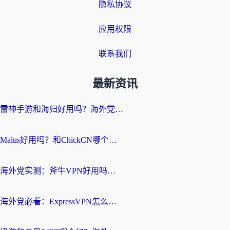
隐私协议
应用权限
联系我们
最新资讯
雷神手游和海归好用吗？海外党亲测3款热门回国加速器+番茄加速器深度体验
Malus好用吗？和ChickCN哪个好？海外党亲测：选对回国加速器，追剧游戏不卡顿
海外党实测：斧牛VPN好用吗？和快喵VPN对比哪个回国效果更好？附3款热门加速器深度分析
海外党必看：ExpressVPN怎么样？3步选对回国加速器，无缝刷国内剧玩手游