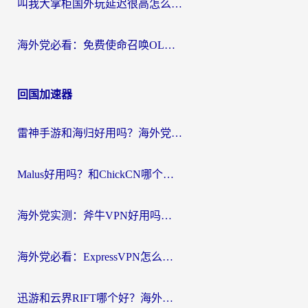
叫我大掌柜国外玩延迟很高怎么办？海外党亲测的国服游戏加速全攻略
海外党必看：免费使命召唤OL加速器怎么选？3个国服游戏加速痛点一次性解决
回国加速器
雷神手游和海归好用吗？海外党亲测3款热门回国加速器+番茄加速器深度体验
Malus好用吗？和ChickCN哪个好？海外党亲测：选对回国加速器，追剧游戏不卡顿
海外党实测：斧牛VPN好用吗？和快喵VPN对比哪个回国效果更好？附3款热门加速器深度分析
海外党必看：ExpressVPN怎么样？3步选对回国加速器，无缝刷国内剧玩手游
迅游和云界RIFT哪个好？海外党亲测3款回国加速器，教你无缝刷国内剧玩游戏