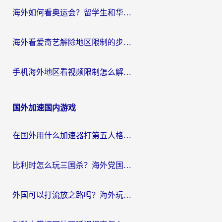
海外如何看奥运会？留学生和华人必藏的体育赛事观看终极指南
海外看爱奇艺解除地区限制的步骤与注意事项详解：留学生必看的无卡顿追剧指南
手机海外地区看视频限制怎么解决？海外党追剧看片的实用指南
国外加速国内游戏
在国外用什么加速器打第五人格？留学生亲测：这6个功能才是关键！
比利时怎么玩三国杀？海外党国服游戏加速器终极指南（附问道CODOL优化方案）
外国可以打流放之路吗？海外玩家国服游戏畅玩终极指南（附实测推荐）