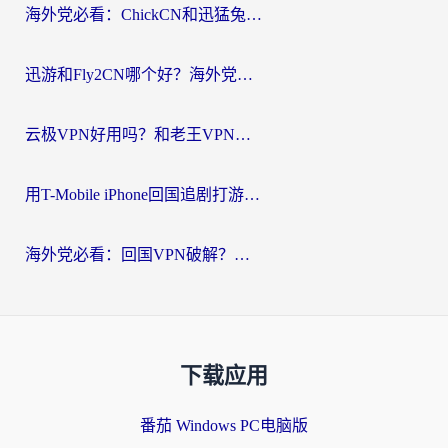
海外党必看：ChickCN和迅猛兔好用吗？3招教你选对回国加速器
迅游和Fly2CN哪个好？海外党回国加速器真实测评与选择心法
云极VPN好用吗？和老王VPN对比哪个回国效果更好？海外党必看的真实体验指南
用T-Mobile iPhone回国追剧打游戏，我差点把手机砸了
海外党必看：回国VPN破解？别踩坑！3步选对加速器无缝刷国内资源
下载应用
番茄 Windows PC电脑版