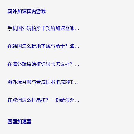
国外加速国内游戏
手机国外玩帕斯卡契约加速器哪个好用？海外党国服游戏之路的救星
在韩国怎么玩地下城与勇士？海外党必看的国服游戏加速全攻略
在海外玩原始征途很卡怎么办？一份给游子的终极指南
海外玩召唤与合成国服卡成PPT？这篇解决办法让你丝滑操作
在欧洲怎么打晶核？一份给海外游子的网络加速生存指南
回国加速器