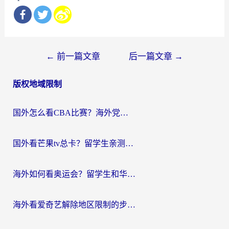
文
←
前一篇文章
后一篇文章
→
章
版权地域限制
导
航
国外怎么看CBA比赛？海外党专属体育直播指南，告别地区限制看球自由
国外看芒果tv总卡？留学生亲测：3步解决地域限制+流畅追剧攻略
海外如何看奥运会？留学生和华人必藏的体育赛事观看终极指南
海外看爱奇艺解除地区限制的步骤与注意事项详解：留学生必看的无卡顿追剧指南