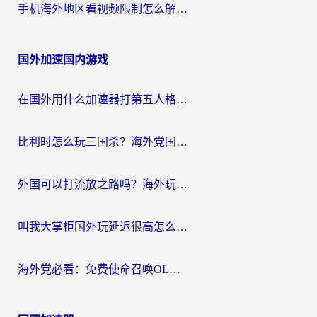
手机海外地区看视频限制怎么解决？海外党追剧看片的实用指南
国外加速国内游戏
在国外用什么加速器打第五人格？留学生亲测：这6个功能才是关键！
比利时怎么玩三国杀？海外党国服游戏加速器终极指南（附问道CODOL优化方案）
外国可以打流放之路吗？海外玩家国服游戏畅玩终极指南（附实测推荐）
叫我大掌柜国外玩延迟很高怎么办？海外党亲测的国服游戏加速全攻略
海外党必看：免费使命召唤OL加速器怎么选？3个国服游戏加速痛点一次性解决