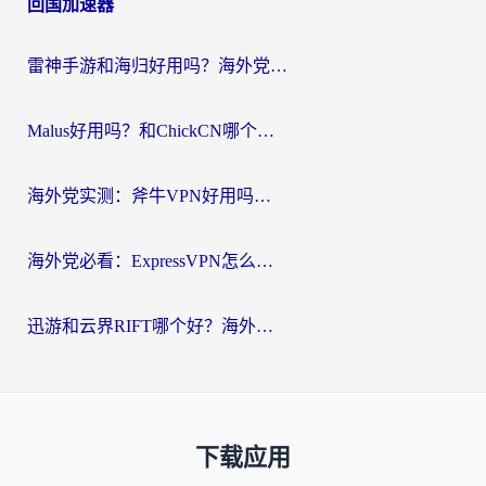
回国加速器
雷神手游和海归好用吗？海外党亲测3款热门回国加速器+番茄加速器深度体验
Malus好用吗？和ChickCN哪个好？海外党亲测：选对回国加速器，追剧游戏不卡顿
海外党实测：斧牛VPN好用吗？和快喵VPN对比哪个回国效果更好？附3款热门加速器深度分析
海外党必看：ExpressVPN怎么样？3步选对回国加速器，无缝刷国内剧玩手游
迅游和云界RIFT哪个好？海外党亲测3款回国加速器，教你无缝刷国内剧玩游戏
下载应用