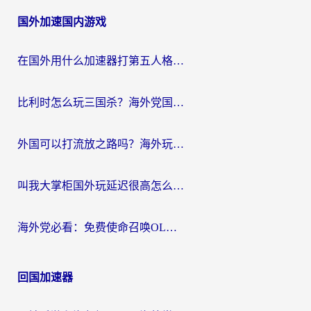
国外加速国内游戏
在国外用什么加速器打第五人格？留学生亲测：这6个功能才是关键！
比利时怎么玩三国杀？海外党国服游戏加速器终极指南（附问道CODOL优化方案）
外国可以打流放之路吗？海外玩家国服游戏畅玩终极指南（附实测推荐）
叫我大掌柜国外玩延迟很高怎么办？海外党亲测的国服游戏加速全攻略
海外党必看：免费使命召唤OL加速器怎么选？3个国服游戏加速痛点一次性解决
回国加速器