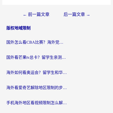
文
←
前一篇文章
后一篇文章
→
章
版权地域限制
导
航
国外怎么看CBA比赛？海外党专属体育直播指南，告别地区限制看球自由
国外看芒果tv总卡？留学生亲测：3步解决地域限制+流畅追剧攻略
海外如何看奥运会？留学生和华人必藏的体育赛事观看终极指南
海外看爱奇艺解除地区限制的步骤与注意事项详解：留学生必看的无卡顿追剧指南
手机海外地区看视频限制怎么解决？海外党追剧看片的实用指南