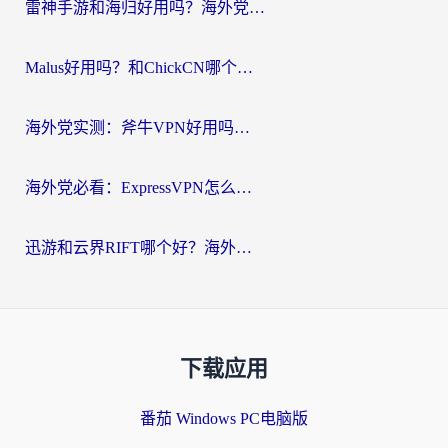
雷神手游和海归好用吗？海外党亲测3款热门回国加速器+番茄加速器深度体验
Malus好用吗？和ChickCN哪个好？海外党亲测：选对回国加速器，追剧游戏不卡顿
海外党实测：斧牛VPN好用吗？和快喵VPN对比哪个回国效果更好？附3款热门加速器深度分析
海外党必看：ExpressVPN怎么样？3步选对回国加速器，无缝刷国内剧玩手游
迅游和云界RIFT哪个好？海外党亲测3款回国加速器，教你无缝刷国内剧玩游戏
下载应用
番茄 Windows PC电脑版