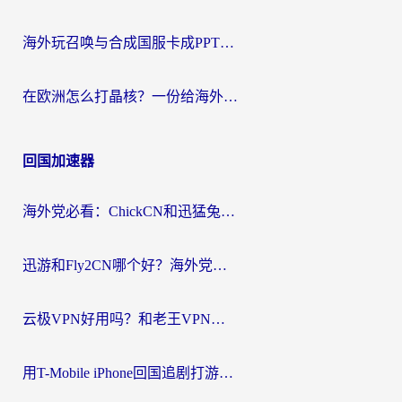
海外玩召唤与合成国服卡成PPT？这篇解决办法让你丝滑操作
在欧洲怎么打晶核？一份给海外游子的网络加速生存指南
回国加速器
海外党必看：ChickCN和迅猛兔好用吗？3招教你选对回国加速器
迅游和Fly2CN哪个好？海外党回国加速器真实测评与选择心法
云极VPN好用吗？和老王VPN对比哪个回国效果更好？海外党必看的真实体验指南
用T-Mobile iPhone回国追剧打游戏，我差点把手机砸了