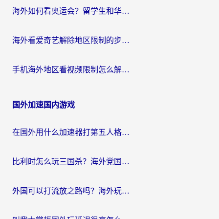
海外如何看奥运会？留学生和华人必藏的体育赛事观看终极指南
海外看爱奇艺解除地区限制的步骤与注意事项详解：留学生必看的无卡顿追剧指南
手机海外地区看视频限制怎么解决？海外党追剧看片的实用指南
国外加速国内游戏
在国外用什么加速器打第五人格？留学生亲测：这6个功能才是关键！
比利时怎么玩三国杀？海外党国服游戏加速器终极指南（附问道CODOL优化方案）
外国可以打流放之路吗？海外玩家国服游戏畅玩终极指南（附实测推荐）