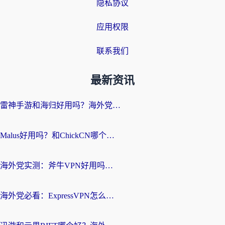
隐私协议
应用权限
联系我们
最新资讯
雷神手游和海归好用吗？海外党亲测3款热门回国加速器+番茄加速器深度体验
Malus好用吗？和ChickCN哪个好？海外党亲测：选对回国加速器，追剧游戏不卡顿
海外党实测：斧牛VPN好用吗？和快喵VPN对比哪个回国效果更好？附3款热门加速器深度分析
海外党必看：ExpressVPN怎么样？3步选对回国加速器，无缝刷国内剧玩手游