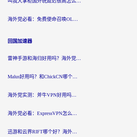
叫我大掌柜国外玩延迟很高怎么办？海外党亲测的国服游戏加速全攻略
海外党必看：免费使命召唤OL加速器怎么选？3个国服游戏加速痛点一次性解决
回国加速器
雷神手游和海归好用吗？海外党亲测3款热门回国加速器+番茄加速器深度体验
Malus好用吗？和ChickCN哪个好？海外党亲测：选对回国加速器，追剧游戏不卡顿
海外党实测：斧牛VPN好用吗？和快喵VPN对比哪个回国效果更好？附3款热门加速器深度分析
海外党必看：ExpressVPN怎么样？3步选对回国加速器，无缝刷国内剧玩手游
迅游和云界RIFT哪个好？海外党亲测3款回国加速器，教你无缝刷国内剧玩游戏