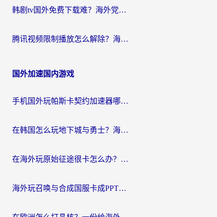
韩剧tv国外免费下载难？海外党看国内剧的加速器选择指南（附实用技巧）
腾讯视频限制播放怎么解除？海外党亲测有效的回国加速指南
国外加速国内游戏
手机国外玩帕斯卡契约加速器哪个好用？海外党国服游戏之路的救星
在韩国怎么玩地下城与勇士？海外党必看的国服游戏加速全攻略
在海外玩原始征途很卡怎么办？一份给游子的终极指南
海外玩召唤与合成国服卡成PPT？这篇解决办法让你丝滑操作