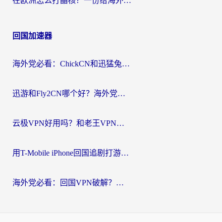
在欧洲怎么打晶核？一份给海外游子的网络加速生存指南
回国加速器
海外党必看：ChickCN和迅猛兔好用吗？3招教你选对回国加速器
迅游和Fly2CN哪个好？海外党回国加速器真实测评与选择心法
云极VPN好用吗？和老王VPN对比哪个回国效果更好？海外党必看的真实体验指南
用T-Mobile iPhone回国追剧打游戏，我差点把手机砸了
海外党必看：回国VPN破解？别踩坑！3步选对加速器无缝刷国内资源