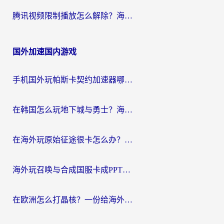
腾讯视频限制播放怎么解除？海外党亲测有效的回国加速指南
国外加速国内游戏
手机国外玩帕斯卡契约加速器哪个好用？海外党国服游戏之路的救星
在韩国怎么玩地下城与勇士？海外党必看的国服游戏加速全攻略
在海外玩原始征途很卡怎么办？一份给游子的终极指南
海外玩召唤与合成国服卡成PPT？这篇解决办法让你丝滑操作
在欧洲怎么打晶核？一份给海外游子的网络加速生存指南