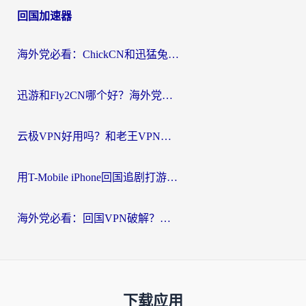
回国加速器
海外党必看：ChickCN和迅猛兔好用吗？3招教你选对回国加速器
迅游和Fly2CN哪个好？海外党回国加速器真实测评与选择心法
云极VPN好用吗？和老王VPN对比哪个回国效果更好？海外党必看的真实体验指南
用T-Mobile iPhone回国追剧打游戏，我差点把手机砸了
海外党必看：回国VPN破解？别踩坑！3步选对加速器无缝刷国内资源
下载应用