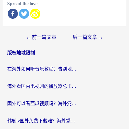
Spread the love
文
←
前一篇文章
后一篇文章
→
章
版权地域限制
导
航
在海外如何听音乐教程：告别地域限制，随时听见国内的声音
海外看国内电视剧的播放器总卡顿？选对回国加速器才是关键
国外可以看西瓜视频吗？海外党追剧看片的终极解决方案
韩剧tv国外免费下载难？海外党看国内剧的加速器选择指南（附实用技巧）