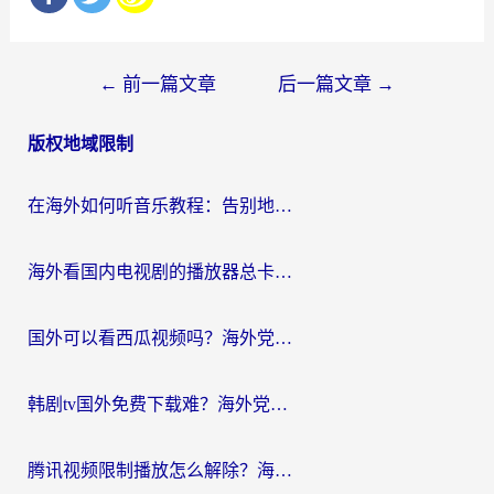
文
←
前一篇文章
后一篇文章
→
章
版权地域限制
导
航
在海外如何听音乐教程：告别地域限制，随时听见国内的声音
海外看国内电视剧的播放器总卡顿？选对回国加速器才是关键
国外可以看西瓜视频吗？海外党追剧看片的终极解决方案
韩剧tv国外免费下载难？海外党看国内剧的加速器选择指南（附实用技巧）
腾讯视频限制播放怎么解除？海外党亲测有效的回国加速指南