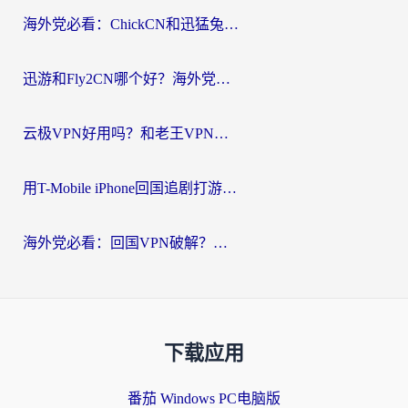
海外党必看：ChickCN和迅猛兔好用吗？3招教你选对回国加速器
迅游和Fly2CN哪个好？海外党回国加速器真实测评与选择心法
云极VPN好用吗？和老王VPN对比哪个回国效果更好？海外党必看的真实体验指南
用T-Mobile iPhone回国追剧打游戏，我差点把手机砸了
海外党必看：回国VPN破解？别踩坑！3步选对加速器无缝刷国内资源
下载应用
番茄 Windows PC电脑版