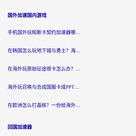
国外加速国内游戏
手机国外玩帕斯卡契约加速器哪个好用？海外党国服游戏之路的救星
在韩国怎么玩地下城与勇士？海外党必看的国服游戏加速全攻略
在海外玩原始征途很卡怎么办？一份给游子的终极指南
海外玩召唤与合成国服卡成PPT？这篇解决办法让你丝滑操作
在欧洲怎么打晶核？一份给海外游子的网络加速生存指南
回国加速器