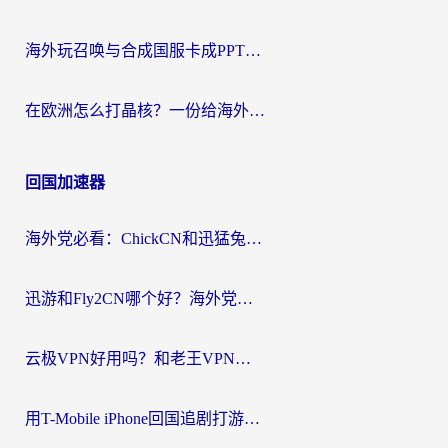
海外玩召唤与合成国服卡成PPT？这篇解决办法让你丝滑操作
在欧洲怎么打晶核？一份给海外游子的网络加速生存指南
回国加速器
海外党必看：ChickCN和迅猛兔好用吗？3招教你选对回国加速器
迅游和Fly2CN哪个好？海外党回国加速器真实测评与选择心法
云极VPN好用吗？和老王VPN对比哪个回国效果更好？海外党必看的真实体验指南
用T-Mobile iPhone回国追剧打游戏，我差点把手机砸了