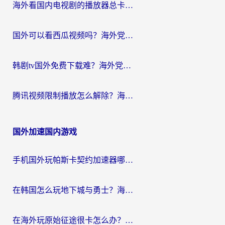
海外看国内电视剧的播放器总卡顿？选对回国加速器才是关键
国外可以看西瓜视频吗？海外党追剧看片的终极解决方案
韩剧tv国外免费下载难？海外党看国内剧的加速器选择指南（附实用技巧）
腾讯视频限制播放怎么解除？海外党亲测有效的回国加速指南
国外加速国内游戏
手机国外玩帕斯卡契约加速器哪个好用？海外党国服游戏之路的救星
在韩国怎么玩地下城与勇士？海外党必看的国服游戏加速全攻略
在海外玩原始征途很卡怎么办？一份给游子的终极指南