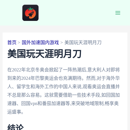
跳
至
Main
内
容
Men
首页
国外加速国内游戏
美国玩天涯明月刀
美国玩天涯明月刀
在2022年北京冬奥会掀起了一阵热潮后,意大利人对即将
到来的2024年巴黎奥运会也充满期待。然而,对于海外华
人、留学生和海外工作的中国人来说,观看奥运会直播并
不总是那么容易。这就需要借助一些技术手段,如回国加
速器、回国vpn和番茄加速器等,来突破地域限制,畅享奥
运盛事。
结论