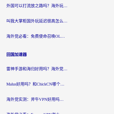
外国可以打流放之路吗？海外玩家国服游戏畅玩终极指南（附实测推荐）
叫我大掌柜国外玩延迟很高怎么办？海外党亲测的国服游戏加速全攻略
海外党必看：免费使命召唤OL加速器怎么选？3个国服游戏加速痛点一次性解决
回国加速器
雷神手游和海归好用吗？海外党亲测3款热门回国加速器+番茄加速器深度体验
Malus好用吗？和ChickCN哪个好？海外党亲测：选对回国加速器，追剧游戏不卡顿
海外党实测：斧牛VPN好用吗？和快喵VPN对比哪个回国效果更好？附3款热门加速器深度分析