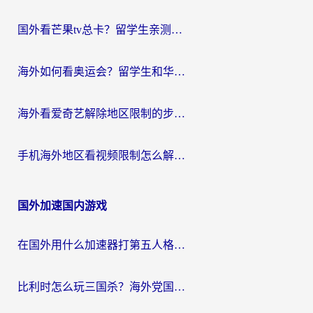
国外看芒果tv总卡？留学生亲测：3步解决地域限制+流畅追剧攻略
海外如何看奥运会？留学生和华人必藏的体育赛事观看终极指南
海外看爱奇艺解除地区限制的步骤与注意事项详解：留学生必看的无卡顿追剧指南
手机海外地区看视频限制怎么解决？海外党追剧看片的实用指南
国外加速国内游戏
在国外用什么加速器打第五人格？留学生亲测：这6个功能才是关键！
比利时怎么玩三国杀？海外党国服游戏加速器终极指南（附问道CODOL优化方案）