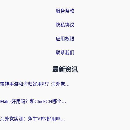
服务条款
隐私协议
应用权限
联系我们
最新资讯
雷神手游和海归好用吗？海外党亲测3款热门回国加速器+番茄加速器深度体验
Malus好用吗？和ChickCN哪个好？海外党亲测：选对回国加速器，追剧游戏不卡顿
海外党实测：斧牛VPN好用吗？和快喵VPN对比哪个回国效果更好？附3款热门加速器深度分析