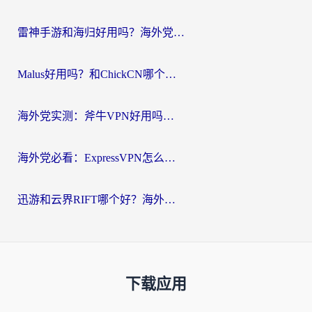
雷神手游和海归好用吗？海外党亲测3款热门回国加速器+番茄加速器深度体验
Malus好用吗？和ChickCN哪个好？海外党亲测：选对回国加速器，追剧游戏不卡顿
海外党实测：斧牛VPN好用吗？和快喵VPN对比哪个回国效果更好？附3款热门加速器深度分析
海外党必看：ExpressVPN怎么样？3步选对回国加速器，无缝刷国内剧玩手游
迅游和云界RIFT哪个好？海外党亲测3款回国加速器，教你无缝刷国内剧玩游戏
下载应用