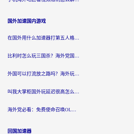
国外加速国内游戏
在国外用什么加速器打第五人格？留学生亲测：这6个功能才是关键！
比利时怎么玩三国杀？海外党国服游戏加速器终极指南（附问道CODOL优化方案）
外国可以打流放之路吗？海外玩家国服游戏畅玩终极指南（附实测推荐）
叫我大掌柜国外玩延迟很高怎么办？海外党亲测的国服游戏加速全攻略
海外党必看：免费使命召唤OL加速器怎么选？3个国服游戏加速痛点一次性解决
回国加速器