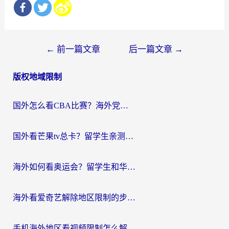
文
←
前一篇文章
后一篇文章
→
章
版权地域限制
导
航
国外怎么看CBA比赛？海外党专属体育直播指南，告别地区限制看球自由
国外看芒果tv总卡？留学生亲测：3步解决地域限制+流畅追剧攻略
海外如何看奥运会？留学生和华人必藏的体育赛事观看终极指南
海外看爱奇艺解除地区限制的步骤与注意事项详解：留学生必看的无卡顿追剧指南
手机海外地区看视频限制怎么解决？海外党追剧看片的实用指南