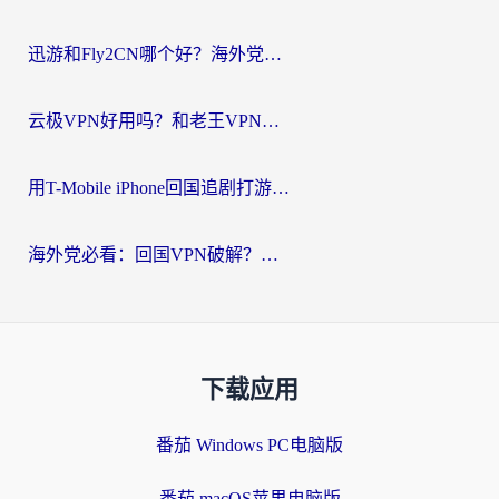
迅游和Fly2CN哪个好？海外党回国加速器真实测评与选择心法
云极VPN好用吗？和老王VPN对比哪个回国效果更好？海外党必看的真实体验指南
用T-Mobile iPhone回国追剧打游戏，我差点把手机砸了
海外党必看：回国VPN破解？别踩坑！3步选对加速器无缝刷国内资源
下载应用
番茄 Windows PC电脑版
番茄 macOS苹果电脑版