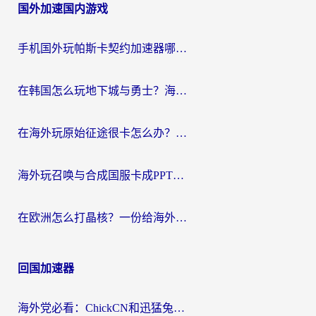
国外加速国内游戏
手机国外玩帕斯卡契约加速器哪个好用？海外党国服游戏之路的救星
在韩国怎么玩地下城与勇士？海外党必看的国服游戏加速全攻略
在海外玩原始征途很卡怎么办？一份给游子的终极指南
海外玩召唤与合成国服卡成PPT？这篇解决办法让你丝滑操作
在欧洲怎么打晶核？一份给海外游子的网络加速生存指南
回国加速器
海外党必看：ChickCN和迅猛兔好用吗？3招教你选对回国加速器