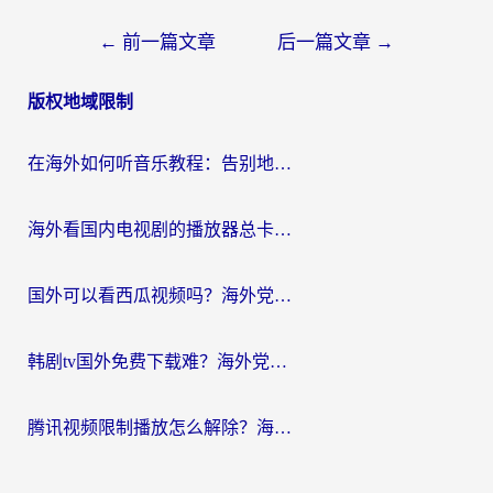
文
←
前一篇文章
后一篇文章
→
章
版权地域限制
导
航
在海外如何听音乐教程：告别地域限制，随时听见国内的声音
海外看国内电视剧的播放器总卡顿？选对回国加速器才是关键
国外可以看西瓜视频吗？海外党追剧看片的终极解决方案
韩剧tv国外免费下载难？海外党看国内剧的加速器选择指南（附实用技巧）
腾讯视频限制播放怎么解除？海外党亲测有效的回国加速指南